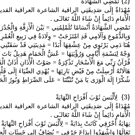
{2} تَمْضِي الشَّهَادَةْ
مُهْدَاةٌ إِلَى صَدِيقَتِي الراقية الشاعرة العراقية القدي
الْأَمَامِ دَائِماً إِنْ شَاءَ اللَّهُ تَعَالـَى .
تَمْضِي الشَّهَادَةُ أَنْسَامًا تُلَمْلِمُنِي = بَيْنَ الْأَزِقَّةِ وَالْجُدْرَ
وَبِالدُّمُوعِ وَآلَامِي قَدِ امْتَزَجَتْ = وِلَادَةٌ فِي رَبِيعِ الْعُمْرِ 
هُنَا دَمِي يَرْتَوِي مِنْ عِشْقِهَا أَبَدًا = مَدِينَتِي قَدْ سَقَتْنِي 
وَجْهٌ لِبَسْمَةِ أَيَّامِي وَرُؤْيَتِهَا = عُشُّ الْحَمَامِ هَدِيلٌ بَاتَ
قُرْآنُ رَبِّي مَعَ الْأَسْحَارِ تَذْكِرَةٌ = صَوْتُ الْأَذَانِ أَذَانُ الْف
هَالَاتُهُ أُرْسِلَتْ مِنْ فَيْضِ بَارِئِهَا = يُهْدِي الضِّيَاءَ إِلَى قَلْب
شُكْرًا إِلَهَ الْوَرَى يَا مَنْ تُثَبِّتُنَا = عَلَى الصِّرَاطِ وَنُورُ الْ
{3}
لِأَلْبَسَ ثَوْبَ أَفْرَاحِ النِّهَايَةْ
مُهْدَاةٌ إِلَى صَدِيقَتِي الراقية الشاعرة العراقية القدي
الْأَمَامِ دَائِماً إِنْ شَاءَ اللَّهُ تَعَالـَى .
نِهَايَةُ أَحْرُفِي كَانَتْ بِدَايَةْ = لِأَلْبَسَ ثَوْبَ أَفْرَاحِ النِّهَايَةْ
تَعَالَوْا وَاشْهَدُوا إِبِدَاعَ حَرْفِي = يُضَافُ إِلِى خَبِيئَاتِ الْحِك