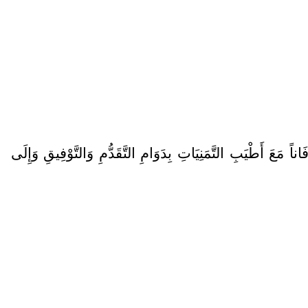
عَ أَطْيَبِ التَّمَنِيَاتِ بِدَوَامِ التَّقَدُّمِ وَالتَّوْفِيقِ وَإِلَى