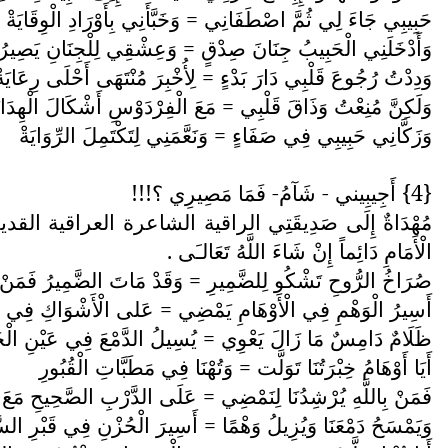
حَبِيبِي جَاءَ لِي ثُمَّ اصْطَفَانِي = وَخَبَّأَنِي بِأَوْرَادِ الْوِقَايَةْ
وَأَدْخَلَنِي الْحَبِيبُ جِنَانَ صِدْقٍ = وَعِشْقِي لِلْجِنَانِ يَصِيرُ
وَدِدْتُ رُجُوعَ قَلْبِي دَارَ بَدْءٍ = لِأُخْبِرَ مُنْتَهَى أَحْلَى رِعَايَةْ
وَلَكِنَّ مُنِعْتُ وَذَاقَ قَلْبِي = مَعَ الْفِرْدَوْسِ أَشْكَالَ الْهِدَايَ
وَزَكَّانِي حَبِيبِي فِي صَفَاءٍ = وَنَعَّمَنِي لِتَكْتَمِلَ الرِّوَايَةْ
{4} أَجِيبِيني - شَآمُ- فَمَا مَصِيرِي ؟!!!
مُهْدَاةٌ إِلَى صَدِيقَتِي الراقية الشاعرة العراقية القدي
الْأَمَامِ دَائِماً إِنْ شَاءَ اللَّهُ تَعَالـَى .
صُرَاخُ الرُّوحِ تَشْكُو لِلضَّمِيرِ = وَقَدْ مَاتَ الضَّمِيرُ فَمَ
أَسِيرُ الْوَهْمِ فِي الْأَوْهَامِ يَمْضِي = عَلى الْأَشْوَاكِ فِي ال
ظَلَامٌ دَامِسٌ مَا زَالَ يَعْوِي = يُسِيلُ الدَّمْعَ فِي عَيْنِ الْخَ
أَيَا أَوْهَامُ خِبْرَتُنَا تَوَلَّت = وَتُهْنَا فِي مَطَبَّاتِ الْقُبُورِ
فَمَنْ بِاللَّهِ يُرْشِدُنَا لِنَمْضِي = عَلَى الدَّرْبِ الصَّحِيحِ مَعَ ا
وَيَمْسَحُ دَمْعَنَا وَيُزِيلُ وَهْمًا = أَسِيرَ الْحُزْنِ فِي قَبْرِ الس