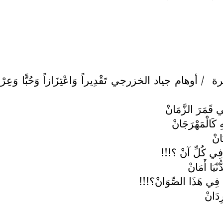
رة
/ أوهام جياد الخزرجي تَقْدِيراً وَاعْتِزَازاً وَحُبًّا وَعِرْفَاناً مَ
ِي قَمَرَ الزَّمَانْ
 كَالْمَهْرَجَانْ
انْ
ِ فِي كُلِّ آنْ ؟!!!
ْيَا أَمَانْ
َ فِي هَذَا الصِّوَانْ؟!!!
رِدَانْ