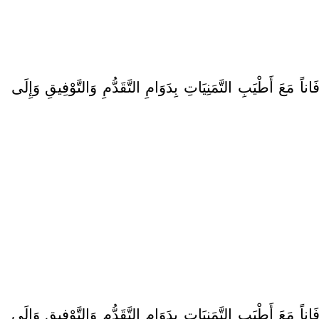
عَ أَطْيَبِ التَّمَنِيَاتِ بِدَوَامِ التَّقَدُّمِ وَالتَّوْفِيقِ وَإِلَى
عَ أَطْيَبِ التَّمَنِيَاتِ بِدَوَامِ التَّقَدُّمِ وَالتَّوْفِيقِ وَإِلَى