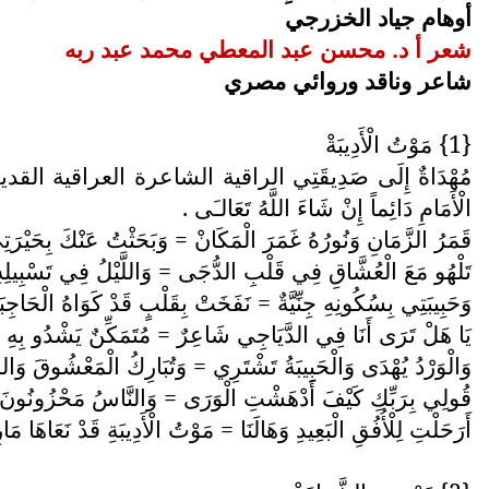
أوهام جياد الخزرجي
شعر أ د. محسن عبد المعطي محمد عبد ربه
شاعر وناقد وروائي مصري
{1} مَوْتُ الْأَدِيبَةْ
مُهْدَاةٌ إِلَى صَدِيقَتِي الراقية الشاعرة العراقية القدي
الْأَمَامِ دَائِماً إِنْ شَاءَ اللَّهُ تَعَالـَى .
قَمَرُ الزَّمَانِ وَنُورُهُ غَمَرَ الْمَكَانْ = وَبَحَثْتُ عَنْكَ بِحَيْرَت
تَلْهُو مَعَ الْعُشَّاقِ فِي قَلْبِ الدُّجَى = وَاللَّيْلُ فِي تَسْبِيلِهِ
وَحَبِيبَتِي بِسُكُونِهِ جِنِّيَّةٌ = نَفَخَتْ بِقَلْبٍ قَدْ كَوَاهُ الْحَاجِبَ
يَا هَلْ تَرَى أَنَا فِي الدَّيَاجِي شَاعِرٌ = مُتَمَكِّنٌ يَشْدُو بِه
وَالْوَرْدُ يُهْدَى وَالْحَبِيبَةُ تَشْتَرِي = وَتُبَارِكُ الْمَعْشُوقَ وَالدُّن
قُولِي بِرَبِّكِ كَيْفَ أَدْهَشْتِ الْوَرَى = وَالنَّاسُ مَحْزُونُون
أَرَحَلْتِ لِلْأُفُقِ الْبَعِيدِ وَهَالَنَا = مَوْتُ الْأَدِيبَةِ قَدْ نَعَاهَا مَا