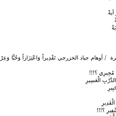
 آيةْ
ةْ
رة
/ أوهام جياد الخزرجي تَقْدِيراً وَاعْتِزَازاً وَحُبًّا وَعِرْفَاناً مَ
نْ مُجِيرِي ؟!!!
دَّرْبِ الْعَسِيرِ
بِيرِ
لْقَدِيرِ
َّفِيرِ ؟!!!