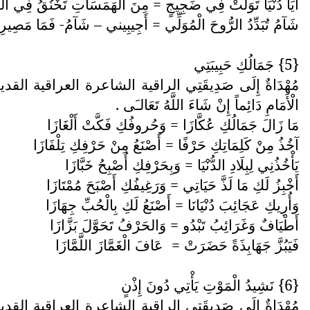
أَيَا دُنْيَا تَوَلَّتْ فِي ضَجِيجٍ = مِنَ الْهَمَسَاتِ تَخْنُقُ فِي الش
شَآمُ تُبَدِّدُ الرُّوحَ الْمُوَلِّي = أَجِيبِيني – شَآمُ- فَمَا مَصِي
{5} جَمَالُكِ حَبِيبَتِي
مُهْدَاةٌ إِلَى صَدِيقَتِي الراقية الشاعرة العراقية القدي
الْأَمَامِ دَائِماً إِنْ شَاءَ اللَّهُ تَعَالـَى .
مَا زَالَ جَمَالُكِ عُكَّازَا = وَحُروفُكِ فَكَّتْ أَلْغَازَا
آخُذُ مِنْ كَلِمَاتِكِ حَرْفًا = أَصْنَعُ مِنْ حَرْفِكِ تِلْفَازَا
يَأْخُذُنِي لِبِلَادِ الدُّنْيَا = وَبِحَرْفِكِ أُصْبِحُ خَبَّازَا
أَخْبِزُ لَكِ مَا لَذَّ حَيَاتِي = وَرَغِيفُكِ أَصْبَحَ مُمْتَازَا
وَأُرِيكِ عَجَائِبَ دُنْيَانَا = أَصْنَعُ لَكِ بِالْحُبِّ جِهَازَا
أَطْيَافٌ وَغَرَائِبُ تَبْدُو = وَالحَرْفُ تَحَوَّلَ بَزَّازَا
فَيَبُزَّ جَهَابِذَةً حَضَرَتْ =
عَافَ الْغَمَّازَ اللَّمَّازَا
{6} نَشِيدُ الْمَوْتِ يَأْتِي دُونَ إِذْنٍ
مُهْدَاةٌ إِلَى صَدِيقَتِي الراقية الشاعرة العراقية القدي