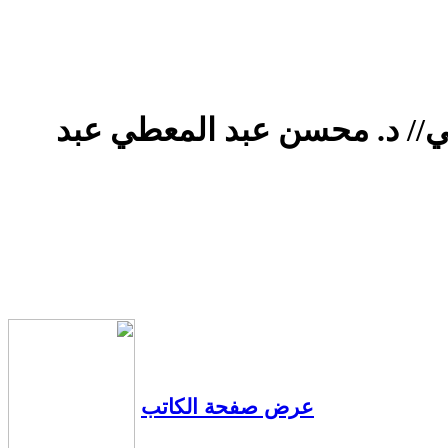
خزرجي// د. محسن عبد المعطي عبد
عرض صفحة الكاتب