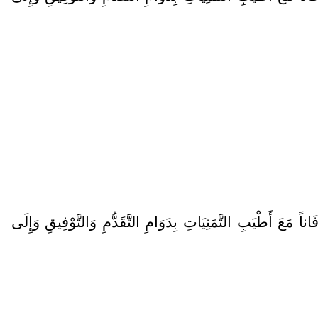
عَ أَطْيَبِ التَّمَنِيَاتِ بِدَوَامِ التَّقَدُّمِ وَالتَّوْفِيقِ وَإِلَى