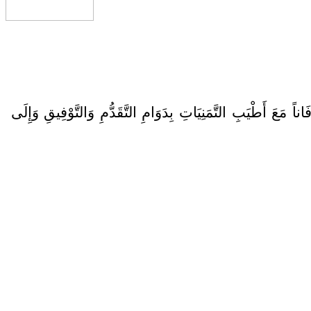
عَ أَطْيَبِ التَّمَنِيَاتِ بِدَوَامِ التَّقَدُّمِ وَالتَّوْفِيقِ وَإِلَى