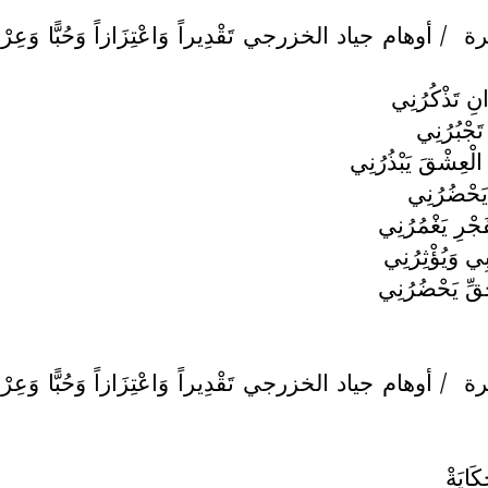
رة
/ أوهام جياد الخزرجي تَقْدِيراً وَاعْتِزَازاً وَحُبًّا وَعِرْفَاناً مَ
انِ تَذْكُرُنِي
تَجْبُرُنِي
الْعِشْقَ يَبْذُرُنِي
 يَحْضُرُنِي
َجْرِ يَغْمُرُنِي
ِي وَيُؤْثِرُنِي
حَقِّ يَحْضُرُنِي
رة
/ أوهام جياد الخزرجي تَقْدِيراً وَاعْتِزَازاً وَحُبًّا وَعِرْفَاناً مَ
َايَةْ