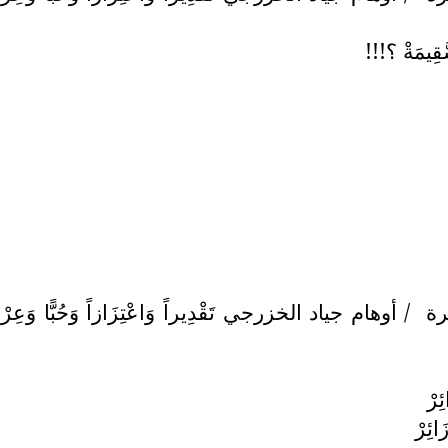
َّقِيمَةْ ؟!!!
رة
/ أوهام جياد الخزرجي تَقْدِيراً وَاعْتِزَازاً وَحُبًّا وَعِرْفَاناً مَ
ِرْ
ائِرْ