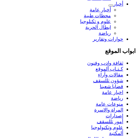
أخبار
أخبار عامة
محطات طبية
علوم و تکنلوجیا
ابطال الحرية
رياضة
حوارات وتقارير
ابواب الموقع
ثقافة وادب وفنون
كـتـاب ألموقع
مقالات وآراء
شؤون تللسقف
قضايا شعبنا
اخبار عامة
رياضة
منوعات عامة
المراة والاسرة
اصدارات
أمور تللسقف
علوم وتكنولوجيا
ألمكتبة