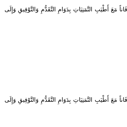
عَ أَطْيَبِ التَّمَنِيَاتِ بِدَوَامِ التَّقَدُّمِ وَالتَّوْفِيقِ وَإِلَى
عَ أَطْيَبِ التَّمَنِيَاتِ بِدَوَامِ التَّقَدُّمِ وَالتَّوْفِيقِ وَإِلَى