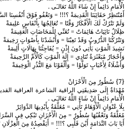
الْأَمَامِ دَائِماً إِنْ شَاءَ اللَّهُ تَعَالـَى .
أَمُنْتَظِرٌ حَقَائِبَنَا الْقَدِيمَةْ ؟!!! = وَتَغْفُو فَوْقَ أَنْفُسِنَا الس
وَلَمْ تَتْرُكْ لَكَ الْأَفْكَارُ وَقْتًا = تُعَالِجُهَا بِأَنْفَاسٍ عَلِيمَةْ
ظِلَالٌ نَائِيَاتٌ هَائِمَاتٌ = تُغَنِّي لِلْمَخَاضَاتِ الْعَقِيمَةْ
وَتَتْرُكُنَا الدُّرُوبُ وَقَدْ تَعِبْنَا = وَأَنْشَدْنَا بِأَصْوَاتٍ رَخِيمَةْ
نَشِيدَ الْمَوْتِ يَأْتِي دُونَ إِذْنٍ = يُفَاجِئُنَا بِهَالَاتٍ أَلِيمَةْ
وَأَحْجَارٌ مُبَعْثَرَةٌ تُنَادِي = إِلَهَ الْمَوْتِ كَالْأُمِّ الرَّحِيمَةْ
وَأَشْلَاءٌ لِأَحْبَابٍ تَوَلَّوْا = وَأَلْقَوْنَا مَعَ النُّذُرِ الْوَخِيمَةْ
{7} سُطُورٌ مِنَ الْأَحْزَانْ
مُهْدَاةٌ إِلَى صَدِيقَتِي الراقية الشاعرة العراقية القدي
الْأَمَامِ دَائِماً إِنْ شَاءَ اللَّهُ تَعَالـَى .
بِلَا عُنْوَانٍ الْأَوْهَامُ تَأْتِي = مُغَلَّقَةٌ بِأَيْدِيهَا الدَّوَائِرْ
مُغَلَّقَةٌ وَتَعْقُبُهَا سُطُورٌ = مِنَ الْأَحْزَانِ تَبْكِي فِي السَّرَائ
أَيَا بَابَ النَّدَامَةِ أَيْنَ قَلْبِي ؟!!! = أَيَقْصِدُهُ مِنَ الْغِزْلَانِ زَ