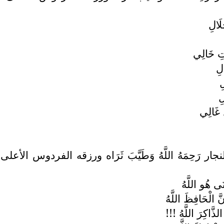
لَالِ
تِ خَالِي
لِ
ِ
ِ
َ غَالِي
لنجار رَحِمَهُ اللَّهُ وَطَيَّبَ ثَرَاه ورزقه الفردوس
نَى هُو اللَّهُ
نَّ الْحَافِظَ اللَّهُ
ذَّاكِرَ اللَّهُ !!!