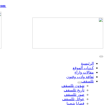
com
telskof@hotmail.com
الرئيسية
كـتـاب ألموقع
مقالات واراء
ثقافة وادب وفنون
تللسقف
شؤون تللسقف
تأريخ تللسقف
صور تللسقف
عوائل تللسقف
قضايا شعبنا