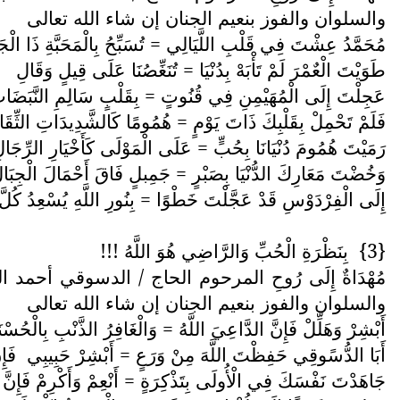
والسلوان والفوز بنعيم الجنان إن شاء الله تعالى
مُحَمَّدُ عِشْتَ فِي قَلْبِ اللَّيَالِي = تُسَبِّحُ بِالْمَحَبَّةِ ذَا الْجَ
طَوَيْتَ الْعٌمْرَ لَمْ تَأْبَهْ بِدُنْيَا = تُنَغِّصُنَا عَلَى قِيلٍ وَقَالِ
عَجِلْتَ إِلَى الْمُهَيْمِنِ فِي قُنُوتٍ = بِقَلْبٍ سَالِمِ النَّبَضَا
فَلَمْ تَحْمِلْ بِقَلْبِكَ ذَاتَ يَوْمٍ = هُمُومًا كَالشَّدِيدَاتِ الثِّقَا
رَمَيْتَ هُمُومَ دُنْيَانَا بِحُبٍّ = عَلَى الْمَوْلَى كَأَخْيَارِ الرِّجَال
وَخُضْتَ مَعَارِكَ الدُّنْيَا بِصَبْرٍ = جَمِبلٍ فَاقَ أَحْمَالَ الْجِبَال
إِلَى الْفِرْدَوْسِ قَدْ عَجَّلْتَ خَطْوًا = بِنُورِ اللَّهِ يُسْعِدُ كُلّ
{3}
بِنَظْرَةِ الْحُبِّ وَالرَّاضِي هُوَ اللَّهُ !!!
مُهْدَاةٌ إِلَى رُوحِ المرحوم الحاج / الدسوقي أحمد ا
والسلوان والفوز بنعيم الجنان إن شاء الله تعالى
أَبْشِرْ وَهَلِّلْ فَإِنَّ الدَّاعِيَ اللَّهُ = وَالْغَافِرُ الذَّنْبِ بِالْحُسْ
أَبَا الدُّسًوقِي حَفِظْتَ اللَّهَ مِنْ وَرَعٍ = أَبْشِرْ حَبِيبِي
فَإِ
جَاهَدْتَ نَفْسَكَ فِي الْأُولَى بِتَذْكِرَةٍ = أَنْعِمْ وَأَكْرِمْ فَإِنَّ ال