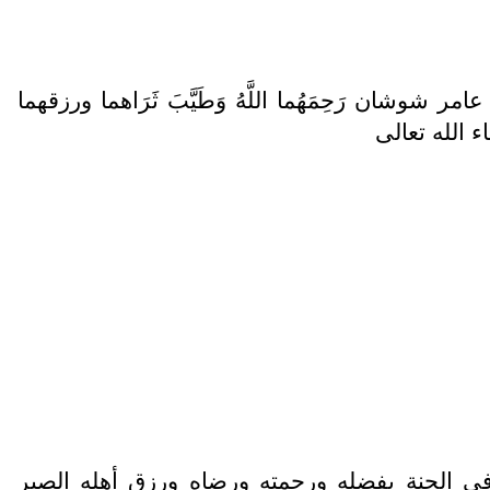
شان رَحِمَهُما اللَّهُ وَطَيَّبَ ثَرَاهما ورزقهما
 الله تعالى
الأعلى في الجنة بفضله ورحمته ورضاه ورزق أهله الصبر