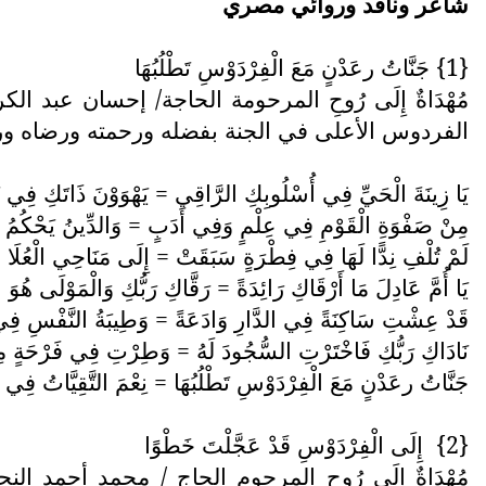
شاعر وناقد وروائي مصري
{1} جَنَّاتُ رعَدْنٍ مَعَ الْفِرْدَوْسِ تَطْلُبُهَا
مُهْدَاةٌ إِلَى رُوحِ المرحومة الحاجة/ إحسان عبد ا
الفردوس الأعلى في الجنة بفضله ورحمته ورضاه ورزق
يَا زِينَةَ الْحَيِّ فِي أُسْلُوبِكِ الرَّاقِي = يَهْوَوْنَ ذَاتَكِ فِي نُب
مِنْ صَفْوَةِ الْقَوْمِ فِي عِلْمٍ وَفِي أَدَبٍ = وَالدِّينُ يَحْكُمُ 
لَمْ تُلْفِ نِدًّا لَهَا فِي فِطْرَةٍ سَبَقَتْ = إِلَى مَنَاحِي الْعُلَا
يَا أُمَّ عَادِلَ مَا أَرْقَاكِ رَائِدَةً = رَقَّاكِ رَبُّكِ وَالْمَوْلَى هُوَ 
قَدْ عِشْتِ سَاكِنَةً فِي الدَّارِ وَادَعَةً = وَطِيبَةُ النَّفْسِ فِي
نَادَاكِ رَبُّكِ فَاخْتَرْتِ السُّجُودَ لَهُ = وَطِرْتِ فِي فَرْحَةٍ مِ
جَنَّاتُ رعَدْنٍ مَعَ الْفِرْدَوْسِ تَطْلُبُهَا = نِعْمَ التَّقِيَّاتُ فِي ص
{2}
إِلَى الْفِرْدَوْسِ قَدْ عَجَّلْتَ خَطْوًا
مُهْدَاةٌ إِلَى رُوحِ المرحوم الحاج / محمد أحمد الن