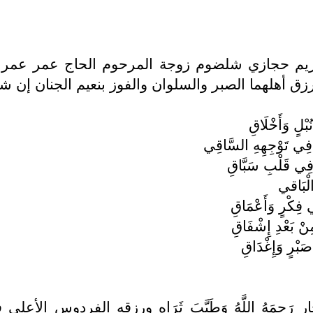
لكريم حجازي شلضوم زوجة المرحوم الحاج عمر عمر عامر شو
 أهلهما الصبر والسلوان والفوز بنعيم الجنان إن شاء
ْلٍ وَأَخْلَاقِ
فِي تَوْجِهِهِ السَّاقِي
 فِي قَلْبِ سَبَّاقِ
الْبَاقي
 فِكْرٍ وَأَعْمَاقِ
نْ بَعْدِ إِشْفَاقِ
َبْرٍ وَإِغْدَاقِ
جار رَحِمَهُ اللَّهُ وَطَيَّبَ ثَرَاه ورزقه الفردوس 