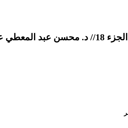
عطي عبد ربه
ر