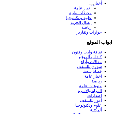
أخبار
أخبار عامة
محطات طبية
علوم و تکنلوجیا
ابطال الحرية
رياضة
حوارات وتقارير
ابواب الموقع
ثقافة وادب وفنون
كـتـاب ألموقع
مقالات وآراء
شؤون تللسقف
قضايا شعبنا
اخبار عامة
رياضة
منوعات عامة
المراة والاسرة
اصدارات
أمور تللسقف
علوم وتكنولوجيا
ألمكتبة