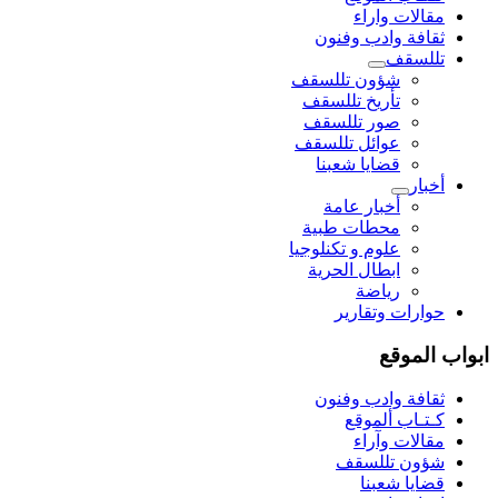
مقالات واراء
ثقافة وادب وفنون
تللسقف
شؤون تللسقف
تأريخ تللسقف
صور تللسقف
عوائل تللسقف
قضايا شعبنا
أخبار
أخبار عامة
محطات طبية
علوم و تکنلوجیا
ابطال الحرية
رياضة
حوارات وتقارير
ابواب الموقع
ثقافة وادب وفنون
كـتـاب ألموقع
مقالات وآراء
شؤون تللسقف
قضايا شعبنا