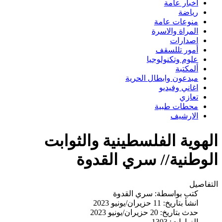
اخبار عامة
رياضة
منوعات عامة
المراة والاسرة
اصدارات
أمور تللسقف
علوم وتكنولوجيا
ألمكتبة
مبدعون وابطال الحرية
اغاني وفيديو
تعازي
محطات طبية
الارشيف
الهوية الفلسطينية والثوابت
الوطنية// سري القدوة
التفاصيل
كتب بواسطة:
سري القدوة
انشأ بتاريخ: 11 حزيران/يونيو 2023
حدث بتاريخ: 20 حزيران/يونيو 2023
الزيارات: 1303