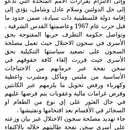
وإلى الالتزام بقرارات الأمم المتحدة التي تدعو
إلى حل الدولتين وسلام عادل وشامل، يؤدي إلى
إقامة دولة فلسطينية ذات سيادة، ضمن حدود ما
قبل حرب عام 1967 وعاصمتها القدس الشرقية .
وتواصل حكومة التطرف حربها المفتوحة بحق
الأسرى في سجون الاحتلال حيث تعمل مصلحة
السجون على تصعيد سياستها التنكيلية بحق
الأسرى حيث قررت إلغاء كافة حقوقهم في
سجن نفحة عبر حرمانهم من الاحتياجات
الأساسية من ملبس ومأكل ومشرب واغطية
وكهرباء ورفض تحويل ما يلزمهم عبر الكانتين
وفرض غرامات مالية وعقوبات يتم فرضها عليهم
في حال العثور على إي نوع من الطعام او
السجائر في الأقسام بعد اقتحامها وتفتيشها .
جاء تهديد مصلحة سجون الاحتلال عبر بيان وزعته
على أسرى سجن نفحة طالبتهم خلاله بالاكتفاء