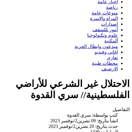
اخبار عامة
رياضة
منوعات عامة
المراة والاسرة
اصدارات
أمور تللسقف
علوم وتكنولوجيا
ألمكتبة
مبدعون وابطال الحرية
اغاني وفيديو
تعازي
محطات طبية
الارشيف
الاحتلال غير الشرعي للأراضي
الفلسطينية// سري القدوة
التفاصيل
كتب بواسطة:
سري القدوة
انشأ بتاريخ: 09 تشرين2/نوفمبر 2023
حدث بتاريخ: 20 تشرين2/نوفمبر 2023
الزيارات: 1339