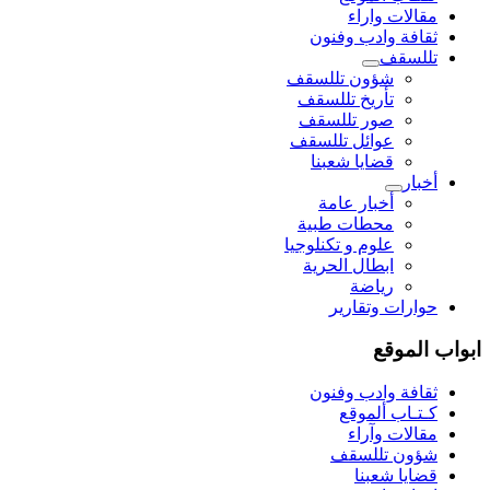
مقالات واراء
ثقافة وادب وفنون
تللسقف
شؤون تللسقف
تأريخ تللسقف
صور تللسقف
عوائل تللسقف
قضايا شعبنا
أخبار
أخبار عامة
محطات طبية
علوم و تکنلوجیا
ابطال الحرية
رياضة
حوارات وتقارير
ابواب الموقع
ثقافة وادب وفنون
كـتـاب ألموقع
مقالات وآراء
شؤون تللسقف
قضايا شعبنا