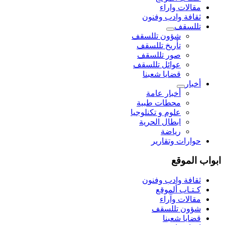
مقالات واراء
ثقافة وادب وفنون
تللسقف
شؤون تللسقف
تأريخ تللسقف
صور تللسقف
عوائل تللسقف
قضايا شعبنا
أخبار
أخبار عامة
محطات طبية
علوم و تکنلوجیا
ابطال الحرية
رياضة
حوارات وتقارير
ابواب الموقع
ثقافة وادب وفنون
كـتـاب ألموقع
مقالات وآراء
شؤون تللسقف
قضايا شعبنا