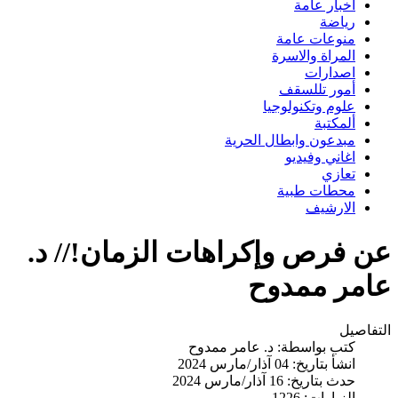
اخبار عامة
رياضة
منوعات عامة
المراة والاسرة
اصدارات
أمور تللسقف
علوم وتكنولوجيا
ألمكتبة
مبدعون وابطال الحرية
اغاني وفيديو
تعازي
محطات طبية
الارشيف
عن فرص وإكراهات الزمان!// د.
عامر ممدوح
التفاصيل
كتب بواسطة:
د. عامر ممدوح
انشأ بتاريخ: 04 آذار/مارس 2024
حدث بتاريخ: 16 آذار/مارس 2024
الزيارات: 1226