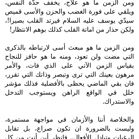
ومن الزمن ما هو علاج، يخفف حدّة النفس،
ويلقي على فورة الغضب والحزن والأسى قميص
سيدّي يوسف عليه السلام فيرتد القلب بصيرا!،
ولكن حذار من اماتة القلب كذلك بوهم الانتظار!
ومن الزمن ما هو مبعث أسى لارتباطه بالذكرى
التي مضت ولن تعود، ومنه ما هو حافز للنجاح
بقياس الزمن الآتي على الذي فات، والأمر
مرهون بعينك التي ترى وتبصر وذاتك التي تقرر،
فان بقي الماضي يحظى بالأفضلية فذلك مؤشر
خلل في الواقع الراهن ويستوجب التدخل
والاستدراك.
والخلاصة أننا والأزمان في مواجهة مستمرة،
وليست بالضرورة ان تكون صراع، بل تقابل
الرغبات وتبادل الأفعال.. فانظر أين أنت من كل