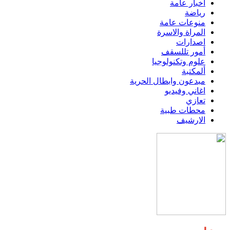
اخبار عامة
رياضة
منوعات عامة
المراة والاسرة
اصدارات
أمور تللسقف
علوم وتكنولوجيا
ألمكتبة
مبدعون وابطال الحرية
اغاني وفيديو
تعازي
محطات طبية
الارشيف