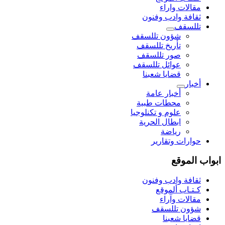
مقالات واراء
ثقافة وادب وفنون
تللسقف
شؤون تللسقف
تأريخ تللسقف
صور تللسقف
عوائل تللسقف
قضايا شعبنا
أخبار
أخبار عامة
محطات طبية
علوم و تکنلوجیا
ابطال الحرية
رياضة
حوارات وتقارير
ابواب الموقع
ثقافة وادب وفنون
كـتـاب ألموقع
مقالات وآراء
شؤون تللسقف
قضايا شعبنا