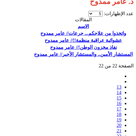
د. عامر ممدوح
عدد الإظهارات:
المقالات
الاسم
واتخذوا من علاجكم... جرعات// عامر ممدوح
عشوائية عراقية منظمة!!// عامر ممدوح
نفاذ مخزون الوطن!// عامر ممدوح
المستشار الأمين.. والمستشار الأجير// عامر ممدوح
الصفحة 22 من 22
13
14
15
16
17
18
19
20
21