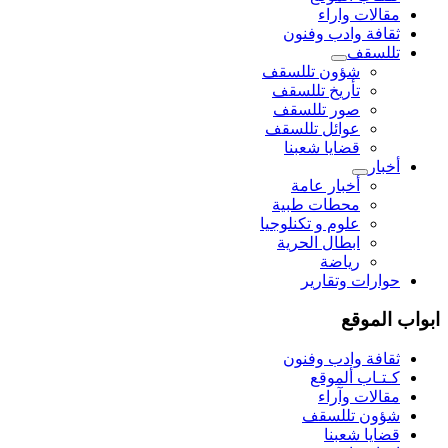
مقالات واراء
ثقافة وادب وفنون
تللسقف
شؤون تللسقف
تأريخ تللسقف
صور تللسقف
عوائل تللسقف
قضايا شعبنا
أخبار
أخبار عامة
محطات طبية
علوم و تکنلوجیا
ابطال الحرية
رياضة
حوارات وتقارير
ابواب الموقع
ثقافة وادب وفنون
كـتـاب ألموقع
مقالات وآراء
شؤون تللسقف
قضايا شعبنا