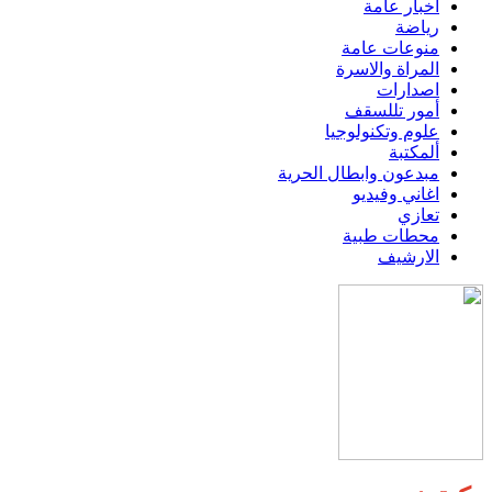
اخبار عامة
رياضة
منوعات عامة
المراة والاسرة
اصدارات
أمور تللسقف
علوم وتكنولوجيا
ألمكتبة
مبدعون وابطال الحرية
اغاني وفيديو
تعازي
محطات طبية
الارشيف