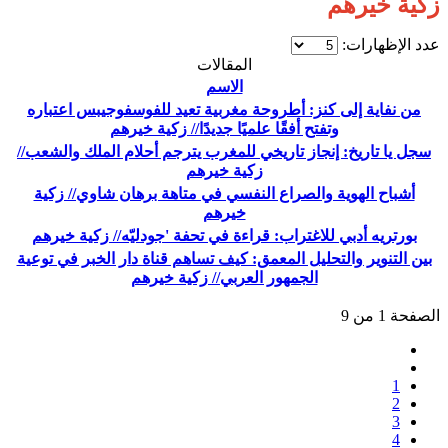
زكية خيرهم
عدد الإظهارات:
المقالات
الاسم
من نفاية إلى كنز: أطروحة مغربية تعيد للفوسفوجيبس اعتباره
وتفتح أفقًا علميًا جديدًا// زكية خيرهم
سجل يا تاريخ: إنجاز تاريخي للمغرب يترجم أحلام الملك والشعب//
زكية خيرهم
أشباح الهوية والصراع النفسي في متاهة برهان شاوي// زكية
خيرهم
بورتريه أدبي للاغتراب: قراءة في تحفة 'جودليّه// زكية خيرهم
بين التنوير والتحليل المعمق: كيف تساهم قناة دار الخبر في توعية
الجمهور العربي// زكية خيرهم
الصفحة 1 من 9
1
2
3
4