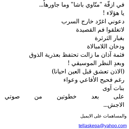
في ازقّة "منّاوي باشا" وما جاورها...
يا هؤلاء !
دعوني اغرّد خارج السرب
لاتغلقوا فم القصيدة
بغبار الثرثرة
ودخان اللامبالاة
فثمة آذان ما زالت تحتفظ بعذرية الذوق
وبعدِ النظر الموسيقي !
(الاذن تعشق قبل العين احيانا)
رغم فحيح الأفاعي وعواء
بنات آوى
على بعد خطوتين من صوتي
الاجش...
والمساهمات علی الایمیل
tellaskepa@yahoo.com