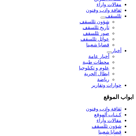
مقالات واراء
ثقافة وادب وفنون
تللسقف
شؤون تللسقف
تأريخ تللسقف
صور تللسقف
عوائل تللسقف
قضايا شعبنا
أخبار
أخبار عامة
محطات طبية
علوم و تکنلوجیا
ابطال الحرية
رياضة
حوارات وتقارير
ابواب الموقع
ثقافة وادب وفنون
كـتـاب ألموقع
مقالات وآراء
شؤون تللسقف
قضايا شعبنا