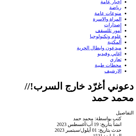
اخبار عامة
رياضة
منوعات عامة
المراة والاسرة
اصدارات
أمور تللسقف
علوم وتكنولوجيا
ألمكتبة
مبدعون وابطال الحرية
اغاني وفيديو
تعازي
محطات طبية
الارشيف
دعوني أغرّد خارج السرب!//
محمد حمد
التفاصيل
كتب بواسطة:
محمد حمد
انشأ بتاريخ: 19 آب/أغسطس 2023
حدث بتاريخ: 01 أيلول/سبتمبر 2023
الزيارات: 1531