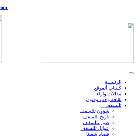
com
telskof@hotmail.com
الرئيسية
كـتـاب ألموقع
مقالات واراء
ثقافة وادب وفنون
تللسقف
شؤون تللسقف
تأريخ تللسقف
صور تللسقف
عوائل تللسقف
قضايا شعبنا