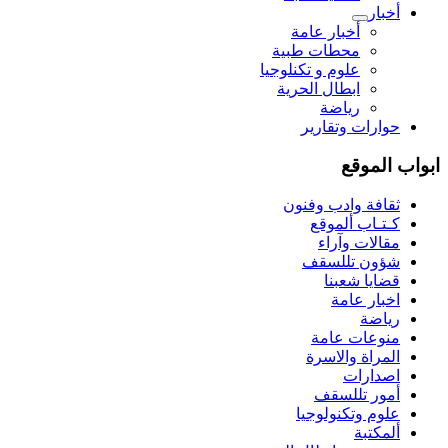
أخبار
أخبار عامة
محطات طبية
علوم و تکنلوجیا
ابطال الحرية
رياضة
حوارات وتقارير
ابواب الموقع
ثقافة وادب وفنون
كـتـاب ألموقع
مقالات وآراء
شؤون تللسقف
قضايا شعبنا
اخبار عامة
رياضة
منوعات عامة
المراة والاسرة
اصدارات
أمور تللسقف
علوم وتكنولوجيا
ألمكتبة