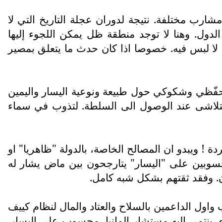
رب مختلفة. نتيجة لدوران عجلة التاريخ التي لا
لدول. وهنا لا توجد منطقة ظل يمكن اللجوء إليها
 لا لبس فيه. خصوصا اذا كان حدث ما يتعلق بمصير
حفّظي وشكوكي حول طبيعة ونوعية اليسار واليمين
ا تتلاشى عند الوصول الى السلطة. لتذوب في سماء
ة ! ويبدو ان المصالح الخاصة، بالدولة "ظاهريا" او
سوبين على "اليسار" يتارجحون بين ماض يشار له
ن. وفقد ثقتهم بشكل شبه كامل.
اول الداعمين بالسلاح والعتاد والمال لنظام كييف
ي ينتمي إليه مستشار المانيا، محسوب على اليسار.