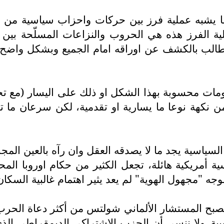
يشبه عملية فرز بين حركات واحزاب سياسية من مشا
لية الفرز هذه هي الحروب والنزاعات المسلّحة بين ا
ل مطالب بالكشف عن اوراقه امام الجميع وبشكل واضح
ومات محسوبة بهذا الشكل او ذلك على اليسار (مع ت
عا من نكهة نوعا ما يسارية او تقدمية، لكن سرعان م
ياسية يجد ما لا يصدقه العقل وان رآه بالعين المجرد
أمريكية هائلة، تجعل الكثير من حكام اوروبا المح
ه "مجهول الهوية" لم يعد يثير اهتمام غالبية السكا
بح المستشار الألماني شولتس من أكثر دعاة الحرب و
روبية. ولا ننسى أن الحزب الاشتراكي الديمقراطي الذ