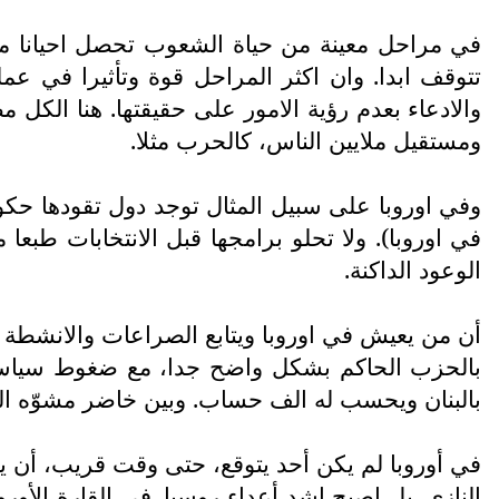
في مراحل معينة من حياة الشعوب تحصل احيانا ما 
تتوقف ابدا. وان اكثر المراحل قوة وتأثيرا في عم
والادعاء بعدم رؤية الامور على حقيقتها. هنا الك
ومستقيل ملايين الناس، كالحرب مثلا.
وفي اوروبا على سبيل المثال توجد دول تقودها حك
في اوروبا). ولا تحلو برامجها قبل الانتخابات طب
الوعود الداكنة.
أن من يعيش في اوروبا ويتابع الصراعات والانشطة الس
بالحزب الحاكم بشكل واضح جدا، مع ضغوط سياسية 
بالبنان ويحسب له الف حساب. وبين خاضر مشوّه الوج
في أوروبا لم يكن أحد يتوقع، حتى وقت قريب، أن يص
النازي. بل اصبح اشد أعداء روسيا. في القارة الأو