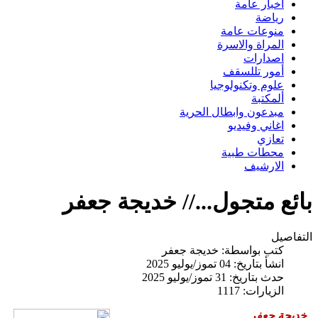
اخبار عامة
رياضة
منوعات عامة
المراة والاسرة
اصدارات
أمور تللسقف
علوم وتكنولوجيا
ألمكتبة
مبدعون وابطال الحرية
اغاني وفيديو
تعازي
محطات طبية
الارشيف
بائع متجول...// خديجة جعفر
التفاصيل
كتب بواسطة:
خديجة جعفر
انشأ بتاريخ: 04 تموز/يوليو 2025
حدث بتاريخ: 31 تموز/يوليو 2025
الزيارات: 1117
خديجة جعفر