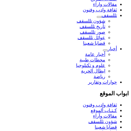
مقالات واراء
ثقافة وادب وفنون
تللسقف
شؤون تللسقف
تأريخ تللسقف
صور تللسقف
عوائل تللسقف
قضايا شعبنا
أخبار
أخبار عامة
محطات طبية
علوم و تکنلوجیا
ابطال الحرية
رياضة
حوارات وتقارير
ابواب الموقع
ثقافة وادب وفنون
كـتـاب ألموقع
مقالات وآراء
شؤون تللسقف
قضايا شعبنا