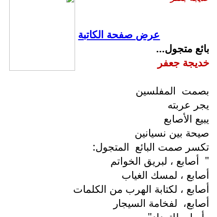
عرض صفحة الكاتبة
بائع متجول...
خديجة جعفر
بصمت
المفلسين
يجر عربته
يبيع الأصابع
صيحة بين نسيانين
تكسر صمت البائع
المتجول:
"
أصابع ، لبريق الخواتم
أصابع ، لمسك الغياب
أصابع ، لكتابة الهرب من الكلمات
أصابع،
لفخامة السيجار
وأصابع للتعداد"...