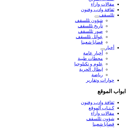
مقالات واراء
ثقافة وادب وفنون
تللسقف
شؤون تللسقف
تأريخ تللسقف
صور تللسقف
عوائل تللسقف
قضايا شعبنا
أخبار
أخبار عامة
محطات طبية
علوم و تکنلوجیا
ابطال الحرية
رياضة
حوارات وتقارير
ابواب الموقع
ثقافة وادب وفنون
كـتـاب ألموقع
مقالات وآراء
شؤون تللسقف
قضايا شعبنا