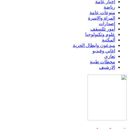
اخبار عامة
رياضة
منوعات عامة
المراة والاسرة
اصدارات
أمور تللسقف
علوم وتكنولوجيا
ألمكتبة
مبدعون وابطال الحرية
اغاني وفيديو
تعازي
محطات طبية
الارشيف