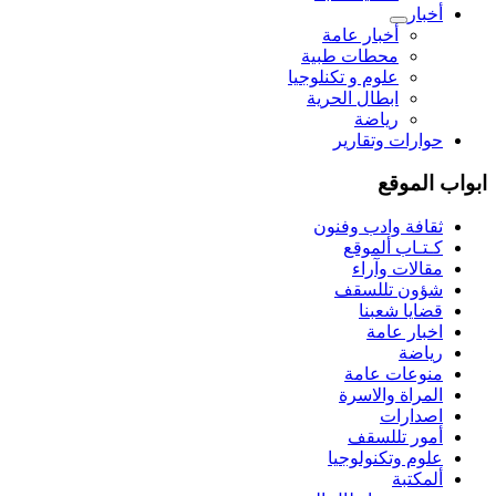
أخبار
أخبار عامة
محطات طبية
علوم و تکنلوجیا
ابطال الحرية
رياضة
حوارات وتقارير
ابواب الموقع
ثقافة وادب وفنون
كـتـاب ألموقع
مقالات وآراء
شؤون تللسقف
قضايا شعبنا
اخبار عامة
رياضة
منوعات عامة
المراة والاسرة
اصدارات
أمور تللسقف
علوم وتكنولوجيا
ألمكتبة