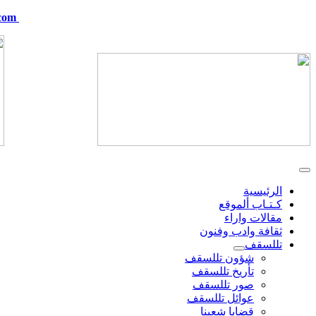
com
telskof@hotmail.com
الرئيسية
كـتـاب ألموقع
مقالات واراء
ثقافة وادب وفنون
تللسقف
شؤون تللسقف
تأريخ تللسقف
صور تللسقف
عوائل تللسقف
قضايا شعبنا