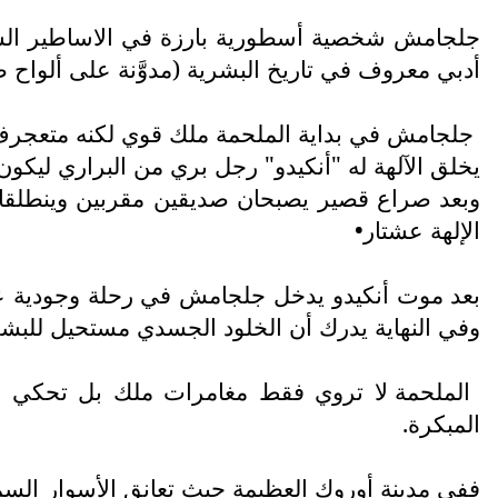
جلجامش شخصية أسطورية بارزة في الاساطير السوم
أدبي معروف في تاريخ البشرية (مدوَّنة على ألواح 
جلجامش في بداية الملحمة ملك قوي لكنه متعجرف
يخلق الآلهة له "أنكيدو" رجل بري من البراري ليكون ن
وبعد صراع قصير يصبحان صديقين مقربين وينطلقان
الإلهة عشتار•
بعد موت أنكيدو يدخل جلجامش في رحلة وجودية عميقة
وفي النهاية يدرك أن الخلود الجسدي مستحيل للبشر 
الملحمة لا تروي فقط مغامرات ملك بل تحكي عن
المبكرة.
ففي مدينة أوروك العظيمة حيث تعانق الأسوار السما