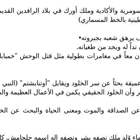
رية والأكادية وملك أورك في بلاد الرافدين القدي
طينية بالخط المسماري)
 يرهق شعبه بجبروته•
داً له ويحد من طغيانه.
 معاً في مغامرات بطولية مثل قتل الوحش "خمبابا"
 بحثاً عن سر الخلود ويقابل "أوتنابشتم" (النبي ال
وأن الخلود الحقيقي يكمن في الأعمال العظيمة والذك
 الصداقة والموت ومعنى الحياة والبحث عن الخل
ء وُلد ملك نصفه بشر ونصفه إله اسمه جلجامش, كان قو