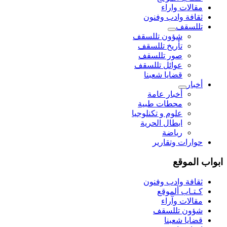
مقالات واراء
ثقافة وادب وفنون
تللسقف
شؤون تللسقف
تأريخ تللسقف
صور تللسقف
عوائل تللسقف
قضايا شعبنا
أخبار
أخبار عامة
محطات طبية
علوم و تکنلوجیا
ابطال الحرية
رياضة
حوارات وتقارير
ابواب الموقع
ثقافة وادب وفنون
كـتـاب ألموقع
مقالات وآراء
شؤون تللسقف
قضايا شعبنا