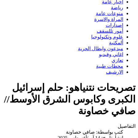
اخبار عامة
رياضة
منوعات عامة
المراة والاسرة
اصدارات
أمور تللسقف
علوم وتكنولوجيا
ألمكتبة
مبدعون وابطال الحرية
اغاني وفيديو
تعازي
محطات طبية
الارشيف
تصريحات نتنياهو: حلم إسرائيل
الكبرى وكابوس الشرق الأوسط//
صافي خصاونة
التفاصيل
كتب بواسطة:
صافي خصاونة
انشأ بتاريخ: 14 آب/أغسطس 2025