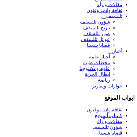
مقالات واراء
ثقافة وادب وفنون
تللسقف
شؤون تللسقف
تأريخ تللسقف
صور تللسقف
عوائل تللسقف
قضايا شعبنا
أخبار
أخبار عامة
محطات طبية
علوم و تکنلوجیا
ابطال الحرية
رياضة
حوارات وتقارير
ابواب الموقع
ثقافة وادب وفنون
كـتـاب ألموقع
مقالات وآراء
شؤون تللسقف
قضايا شعبنا