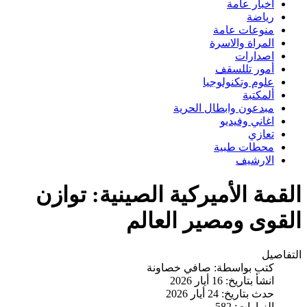
اخبار عامة
رياضة
منوعات عامة
المراة والاسرة
اصدارات
أمور تللسقف
علوم وتكنولوجيا
ألمكتبة
مبدعون وابطال الحرية
اغاني وفيديو
تعازي
محطات طبية
الارشيف
القمة الأميركية الصينية: توازن
القوى ومصير العالم
التفاصيل
كتب بواسطة:
صافي خصاونة
انشأ بتاريخ: 16 أيار 2026
حدث بتاريخ: 24 أيار 2026
الزيارات: 582