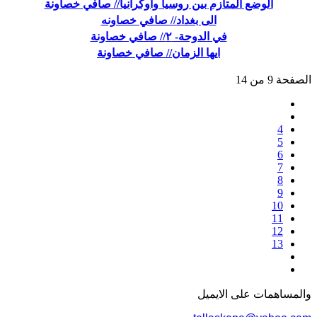
الوضع المتأزم بين روسيا واوكرانيا// صافي خصاونة
الى بغداد// صافي خصاونه
في الدوحة- ٢// صافي خصاونة
ايها الزمان// صافي خصاونة
الصفحة 9 من 14
4
5
6
7
8
9
10
11
12
13
والمساهمات علی الایمیل