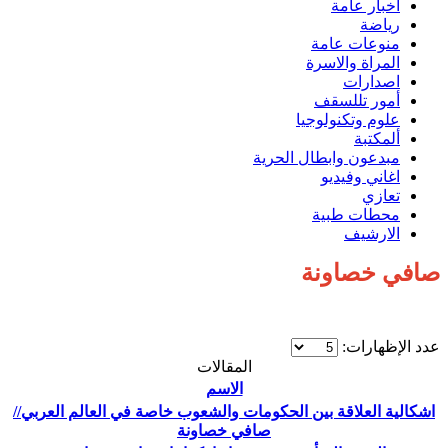
اخبار عامة
رياضة
منوعات عامة
المراة والاسرة
اصدارات
أمور تللسقف
علوم وتكنولوجيا
ألمكتبة
مبدعون وابطال الحرية
اغاني وفيديو
تعازي
محطات طبية
الارشيف
صافي خصاونة
عدد الإظهارات:
المقالات
الاسم
اشكالية العلاقة بين الحكومات والشعوب خاصة في العالم العربي//
صافي خصاونة