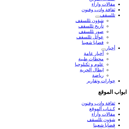
مقالات واراء
ثقافة وادب وفنون
تللسقف
شؤون تللسقف
تأريخ تللسقف
صور تللسقف
عوائل تللسقف
قضايا شعبنا
أخبار
أخبار عامة
محطات طبية
علوم و تکنلوجیا
ابطال الحرية
رياضة
حوارات وتقارير
ابواب الموقع
ثقافة وادب وفنون
كـتـاب ألموقع
مقالات وآراء
شؤون تللسقف
قضايا شعبنا