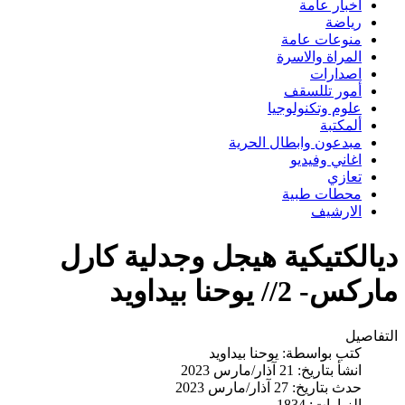
اخبار عامة
رياضة
منوعات عامة
المراة والاسرة
اصدارات
أمور تللسقف
علوم وتكنولوجيا
ألمكتبة
مبدعون وابطال الحرية
اغاني وفيديو
تعازي
محطات طبية
الارشيف
ديالكتيكية هيجل وجدلية كارل
ماركس- 2// يوحنا بيداويد
التفاصيل
كتب بواسطة:
يوحنا بيداويد
انشأ بتاريخ: 21 آذار/مارس 2023
حدث بتاريخ: 27 آذار/مارس 2023
الزيارات: 1834