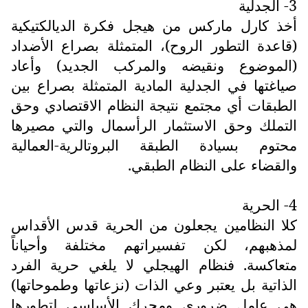
3- الجدلية
أخذ كارل ماركس من هيجل فكرة الديالكتيكية
(قاعدة التطور الروح)، المتمثلة بصراع الأضداد
(الموضوع ونقيضه والمركب الجديد) وأعاد
صياغتها في الجدلية المادية المتمثلة بصراع بين
الطبقات أي مجتمع نتيجة النظام الاقتصادي وحق
التملك وحق الاستثمار الرأسمال والتي مصيرها
محتوم بسيادة الطبقة البروتالرية-العمالية
والقضاء على النظام الطبقي.
4- الحرية
كلا النظامين يجعلون من الحرية قدس الأقداس
لمذهبهم، لكن تفسيراتهم مختلفة وأحياناً
متعاكسة. فنظام الهيجلي لا يلغي حرية الفرد
الذاتية بل يعتبر وعي الذات (نزعاتها وطموحاتها)
هي عامل ضروري ومحرك الأساسي لتطورها