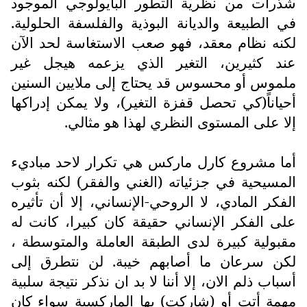
شذرات من نظرية التطور البايولوجي الموجود
في الطبيعة والديانة البوذية والفلسفة الحلولية.
لكنه نظام معقد، فهو صعب الاستغاسة لحد الآن
عند كثيرين، التغير الذي يزعمه هيجل غير
ملموس أو محسوس قد يحتاج إلى ملايين السنين
أحياناً(كي تحصل قفزة التغير)، ولا يمكن إدراكها
إلا على المستوى النظري لهذا هو مثالي.
أما مشروع كارل ماركس هي تكرار لاحد مباديء
المسيحية في جزئياته (الغني والفقر) لكنه بثوب
الفكر المادي، لا الروحي-الإنساني، إلا أن تأثيره
على الفكر الإنساني حقيقة كان كبيرا، كانت له
مقبولية كبيرة لدى الطبقة العاملة والمتوسطة ،
لكن سرعان ما أصابهم خيبة. لن نتطرق إلى
أسباب ذلم الان، إلا أننا لا بد ان نذكر نتيجة سلبية
مهمة أتت أو (شاركت) بها الماركسية سواء كان