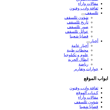
مقالات واراء
ثقافة وادب وفنون
تللسقف
شؤون تللسقف
تأريخ تللسقف
صور تللسقف
عوائل تللسقف
قضايا شعبنا
أخبار
أخبار عامة
محطات طبية
علوم و تکنلوجیا
ابطال الحرية
رياضة
حوارات وتقارير
ابواب الموقع
ثقافة وادب وفنون
كـتـاب ألموقع
مقالات وآراء
شؤون تللسقف
قضايا شعبنا