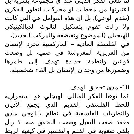
لم تلغي الفكر الديني عند أي مجموعة بشرية بل
اعتبرتها من محطات أو محركات لتطور الفكري
(تقدم الوعي)، بل ان هذه العوامل هي التي كانت
ولا زالت تقوم بتشكيل الثالوث الديالكيتيكي
الهيجيلي (الموضوع ونقيضعه والمركب الجديد).
في الفلسفة المادية – الماركسية تجرد الإنسان
من الغريزية المغروسة في صميه بل وضعت
قوانين وانظمة جديدة تهدف إلى طمرها
وضمورها من وجدان الإنسان بل الغاء شخصيته.
10- مدى تحقيق الهدف
كما نوهنا الفكر المثالي الهيجلي هو استمرارية
للخط الفلسفي القديم الذي يجمع الأديان
والنظريات الفلسفية في نظام بايلوجي مادي
معقد صعب التقبل وصعب التحقق منه. لا زال
يلقي صعوبة في الفهم والتفسير في كيفية الربط