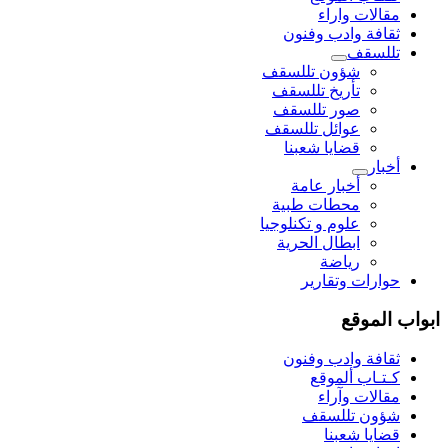
مقالات واراء
ثقافة وادب وفنون
تللسقف
شؤون تللسقف
تأريخ تللسقف
صور تللسقف
عوائل تللسقف
قضايا شعبنا
أخبار
أخبار عامة
محطات طبية
علوم و تکنلوجیا
ابطال الحرية
رياضة
حوارات وتقارير
ابواب الموقع
ثقافة وادب وفنون
كـتـاب ألموقع
مقالات وآراء
شؤون تللسقف
قضايا شعبنا