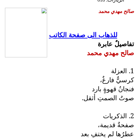
صالح مهدي محمد
للذهاب الى صفحة الكاتب
تفاصيلٌ عابرة
صالح مهدي محمد
1. العزلة
كرسيٌّ فارغٌ،
فنجانُ قهوةٍ بارد
صوتُ الصمتِ أثقل.
2. الذكريات
صفحةٌ قديمة،
عطرُها لم يختفِ بعد