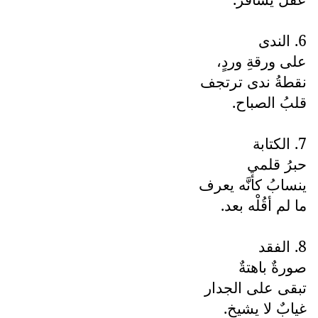
6. الندى
على ورقةِ وردٍ،
نقطةُ ندى ترتجف
قلبُ الصباح.
7. الكتابة
حبرُ قلمي
ينسابُ كأنَّه يعرف
ما لم أقُلْه بعد.
8. الفقد
صورةٌ باهتةٌ
تبقى على الجدار
غيابٌ لا يشيخ.