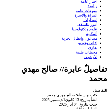
اخبار عامة
رياضة
منوعات عامة
المراة والاسرة
اصدارات
أمور تللسقف
علوم وتكنولوجيا
ألمكتبة
مبدعون وابطال الحرية
اغاني وفيديو
تعازي
محطات طبية
الارشيف
تفاصيلٌ عابرة// صالح مهدي
محمد
التفاصيل
كتب بواسطة:
صالح مهدي محمد
انشأ بتاريخ: 13 كانون1/ديسمبر 2025
حدث بتاريخ: 04 أيار 2026
الزيارات: 618