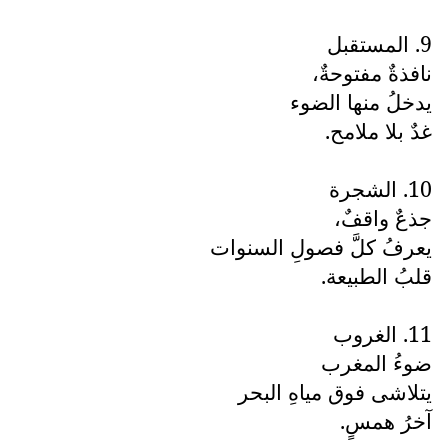
9. المستقبل
نافذةٌ مفتوحةٌ،
يدخلُ منها الضوء
غدٌ بلا ملامح.
10. الشجرة
جذعٌ واقفٌ،
يعرفُ كلَّ فصولِ السنوات
قلبُ الطبيعة.
11. الغروب
ضوءُ المغرب
يتلاشى فوق مياهِ البحر
آخرُ همسٍ.