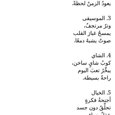
يعودُ الزمنُ لحظةً.
3. الموسيقى
وترٌ مرتجفٌ،
يمسحُ غبارَ القلب
صوتٌ يشبهُ دمعًا.
4. الشاي
كوبُ شايٍ ساخن،
يبخِّرُ تعبَ اليوم
راحةٌ بسيطة.
5. الخيال
أجنحةُ فكرةٍ
تحلِّقُ دون جسد
عقلٌ يسافر.