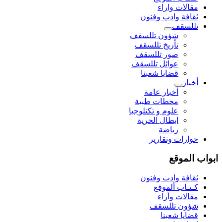
مقالات واراء
ثقافة وادب وفنون
تللسقف
شؤون تللسقف
تأريخ تللسقف
صور تللسقف
عوائل تللسقف
قضايا شعبنا
أخبار
أخبار عامة
محطات طبية
علوم و تکنلوجیا
ابطال الحرية
رياضة
حوارات وتقارير
ابواب الموقع
ثقافة وادب وفنون
كـتـاب ألموقع
مقالات وآراء
شؤون تللسقف
قضايا شعبنا