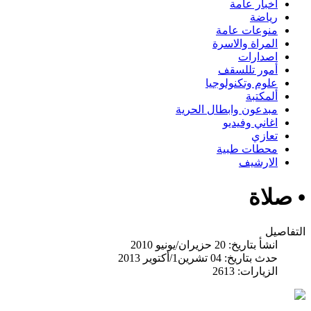
اخبار عامة
رياضة
منوعات عامة
المراة والاسرة
اصدارات
أمور تللسقف
علوم وتكنولوجيا
ألمكتبة
مبدعون وابطال الحرية
اغاني وفيديو
تعازي
محطات طبية
الارشيف
• صلاة
التفاصيل
انشأ بتاريخ: 20 حزيران/يونيو 2010
حدث بتاريخ: 04 تشرين1/أكتوير 2013
الزيارات: 2613