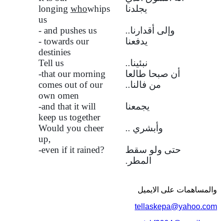
يجلدنا
whips
who
longing
us
وإلى أقدارنا..
- and pushes us
يدفعنا
- towards our
destinies
نبئينا..
Tell us
أن صبحا طالعا
-that our morning
من فالنا..
comes out of our
own omen
يجمعنا
-and that it will
keep us together
وأبشري ..
Would you cheer
up,
حتى ولو سقط
-even if it rained?
المطر.
والمساهمات علی الایمیل
tellaskepa@yahoo.com