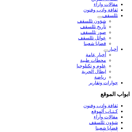
مقالات واراء
ثقافة وادب وفنون
تللسقف
شؤون تللسقف
تأريخ تللسقف
صور تللسقف
عوائل تللسقف
قضايا شعبنا
أخبار
أخبار عامة
محطات طبية
علوم و تکنلوجیا
ابطال الحرية
رياضة
حوارات وتقارير
ابواب الموقع
ثقافة وادب وفنون
كـتـاب ألموقع
مقالات وآراء
شؤون تللسقف
قضايا شعبنا