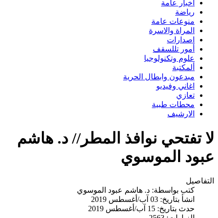
اخبار عامة
رياضة
منوعات عامة
المراة والاسرة
اصدارات
أمور تللسقف
علوم وتكنولوجيا
ألمكتبة
مبدعون وابطال الحرية
اغاني وفيديو
تعازي
محطات طبية
الارشيف
لا تفتحي نوافذ المطر// د. هاشم
عبود الموسوي
التفاصيل
كتب بواسطة:
د. هاشم عبود الموسوي
انشأ بتاريخ: 03 آب/أغسطس 2019
حدث بتاريخ: 15 آب/أغسطس 2019
الزيارات: 2563