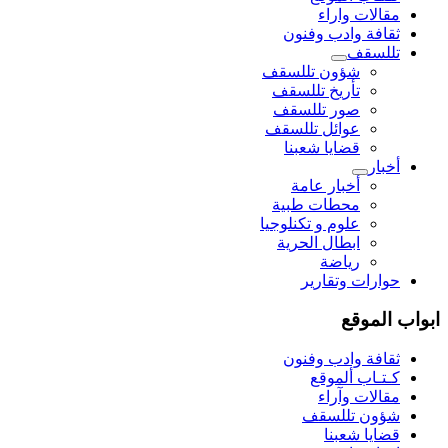
مقالات واراء
ثقافة وادب وفنون
تللسقف
شؤون تللسقف
تأريخ تللسقف
صور تللسقف
عوائل تللسقف
قضايا شعبنا
أخبار
أخبار عامة
محطات طبية
علوم و تکنلوجیا
ابطال الحرية
رياضة
حوارات وتقارير
ابواب الموقع
ثقافة وادب وفنون
كـتـاب ألموقع
مقالات وآراء
شؤون تللسقف
قضايا شعبنا