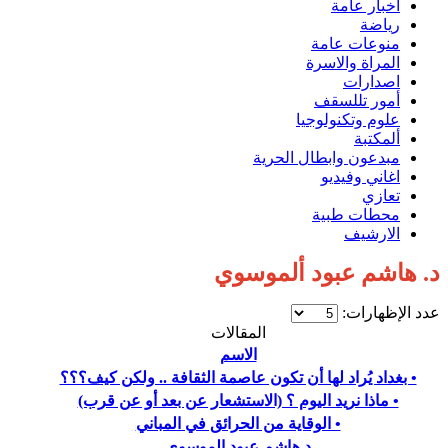
اخبار عامة
رياضة
منوعات عامة
المراة والاسرة
اصدارات
أمور تللسقف
علوم وتكنولوجيا
ألمكتبة
مبدعون وابطال الحرية
اغاني وفيديو
تعازي
محطات طبية
الارشيف
د. هاشم عبود ألموسوي
عدد الإظهارات:
المقالات
الاسم
• بغداد يُراد لها أن تكون عاصمة الثقافة .. ولكن كيف؟؟؟
• ماذا نريد اليوم ؟ (الاستشعار عن بعد أو عن قرب)
• الوقاية من الحرائق في المباني
د.هاشم عبود الموسوي