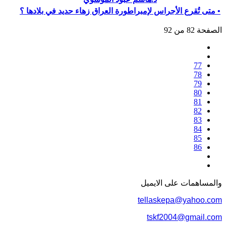
• متى تُقرع الأجراس لإمبراطورة العراق زهاء حديد في بلادها ؟
الصفحة 82 من 92
77
78
79
80
81
82
83
84
85
86
والمساهمات علی الایمیل
tellaskepa@yahoo.com
tskf2004@gmail.com