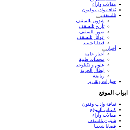
مقالات واراء
ثقافة وادب وفنون
تللسقف
شؤون تللسقف
تأريخ تللسقف
صور تللسقف
عوائل تللسقف
قضايا شعبنا
أخبار
أخبار عامة
محطات طبية
علوم و تکنلوجیا
ابطال الحرية
رياضة
حوارات وتقارير
ابواب الموقع
ثقافة وادب وفنون
كـتـاب ألموقع
مقالات وآراء
شؤون تللسقف
قضايا شعبنا