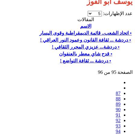
يوسف أبو الفوز
عدد الإظهارات:
المقالات
الاسم
• اتحاد الشعب.. قائمة الديمقراطية وقوى اليسار
• دردشة ... ثقافة القانون وعمود النور العراقي !
• دردشة... عزيزي المحرر الثقافي !
• قدح شاي معطر بالعنفوان
• دردشة ... ثقافة التواضع !
الصفحة 95 من 96
87
88
89
90
91
92
93
94