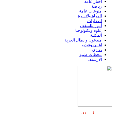
اخبار عامة
رياضة
منوعات عامة
المراة والاسرة
اصدارات
أمور تللسقف
علوم وتكنولوجيا
ألمكتبة
مبدعون وابطال الحرية
اغاني وفيديو
تعازي
محطات طبية
الارشيف