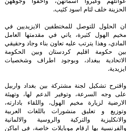
عوائلهم وغيروا اسمائهن، واخفوا وجوههن
الحزينة خلف لثام اسود كئيب.
ان الحلول للتوصل للمختطفين الايزيديين في
مخيم الهول كثيرة، ياتي في مقدمتها العامل
المادي، وهذا يترتب عليه تعاون بناء وجاد وحقيقي
بين حكومة اقليم كردستان وبين الحكومة
الاتحادية ببغداد، وبوجود اطراف وشخصيات
ايزيدية.
واقترح تشكيل لجنة مشتركة بين بغداد واربيل
على وجه السرعة، وتوفير الدعم لها، وتهيئة
الارضية لزيارة مخيم الهول، واللقاء بادارته،
وتوزيع و تعليق منشورات باللغات العربية
والانكليزية والتركية والروسية والالمانية
والفرنسية بها ارقام موبايلات خاصة، في اماكن