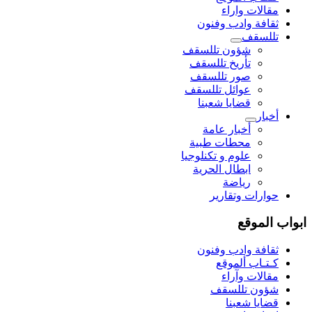
مقالات واراء
ثقافة وادب وفنون
تللسقف
شؤون تللسقف
تأريخ تللسقف
صور تللسقف
عوائل تللسقف
قضايا شعبنا
أخبار
أخبار عامة
محطات طبية
علوم و تکنلوجیا
ابطال الحرية
رياضة
حوارات وتقارير
ابواب الموقع
ثقافة وادب وفنون
كـتـاب ألموقع
مقالات وآراء
شؤون تللسقف
قضايا شعبنا