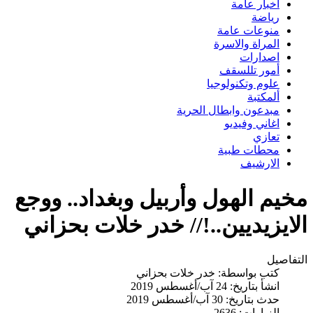
اخبار عامة
رياضة
منوعات عامة
المراة والاسرة
اصدارات
أمور تللسقف
علوم وتكنولوجيا
ألمكتبة
مبدعون وابطال الحرية
اغاني وفيديو
تعازي
محطات طبية
الارشيف
مخيم الهول وأربيل وبغداد.. ووجع
الايزيديين..!// خدر خلات بحزاني
التفاصيل
كتب بواسطة:
خدر خلات بحزاني
انشأ بتاريخ: 24 آب/أغسطس 2019
حدث بتاريخ: 30 آب/أغسطس 2019
الزيارات: 2636