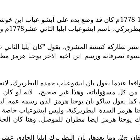
كما ذكرنا انفا بان البطريرك ايليا الحادى عشر1722-1778م كان قد وضع ي
ب ايليا الثاني عشر1778م وهو التاسع عشر من البيت الابوي،..
 ص 172 من كتابه سير بطاركة كنيسة المشرق، يقول "كان ايليا
وء تصرفاته ورسم ابن اخيه الاخر يوحنا هرمز مطرا
عا عندما يقول بان ايشوعياب جمده البطريرك، لانه
ن كل مسؤولياته، وهذا غير صحيح،
لانه لو كان
 كما يقول ساكو بان يوحنا هرمز الذي رسمه عمه الب
وحنا هرمز السدة البطريركية، وليس ايشوعياب خاصة 
يوحنا هرمز ايضا مطران للموصل، وهنا كان الخل
ويؤكد بطرس نصري ص 347 من كتابه ذخيرة الاذهان ج2، وما بعدها، بان 