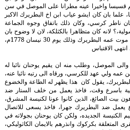
1 شماسا، وهو في سن الثانية عشر، ثم قسيسا واخيرا عينه مطرانا على الموصل في سن
سنة 1776، وسمى باسم ابيه الشماس حنا، علما بان كان ايشو عياب ابن اخ البطريرك الاكبر
كان ناطر كرسي، وكان ذلك باتفاق وجوه الجماعة
لب التثبيت من السدة الرسولية،؟ لانه كان متظاهرا بالكثلكة، لان لا وضوح بان
قدم صورة ايمانه، او طلب التثبيت، بعكس ما كان مار يوحنا هرمزد فانه اقتبل الحلة في اليوم الثاني من موت عمه البطريرك وذلك يوم 30 نيسان 1778م،
انتهى الاقتباس
الى الموصل، وطلب منه ان يقيم يوحنان نائبا له
ن عمه ولي عهد للكرسي، ورقاه الى رتبه نائبا عنه،
هذا يظهر له الطاعة والخضوع
ريركية باسرع وقت، فاخذ يعمل من خلف الستار ضد
ون بيت الصائغ، الذين كانوا عونا لكنيسة المشرق،
رع يعمل ضد البطريرك جهرا، فاخذ يسعى للاتصال
ليم الكنيسة الجديده، ولكن كان يوحنان بجولاته في
 المتعلقة بكركوك وانذرهم بالايمان الكاثوليكي،