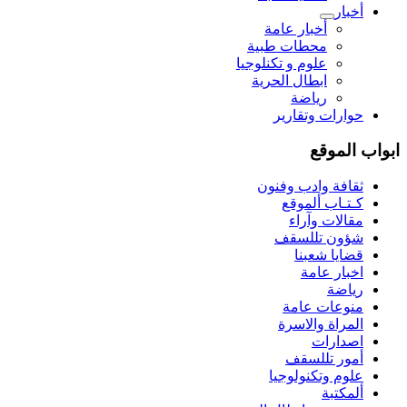
أخبار
أخبار عامة
محطات طبية
علوم و تکنلوجیا
ابطال الحرية
رياضة
حوارات وتقارير
ابواب الموقع
ثقافة وادب وفنون
كـتـاب ألموقع
مقالات وآراء
شؤون تللسقف
قضايا شعبنا
اخبار عامة
رياضة
منوعات عامة
المراة والاسرة
اصدارات
أمور تللسقف
علوم وتكنولوجيا
ألمكتبة