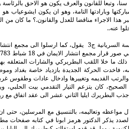
سنا، وتبعا للقانون والعرف يكون هو الاحق بالرئاسة و
تها وبارادتها التامة، وهو ان يكون ايشوعياب هو ال
ر هذا الاجراء مناقضا للعدل والقانون.؟ ما كان من 
وا عنه..
يقول، كما ارسلوا الى مجمع انتشا
ذلك ما خلا اللقب البطريركي والشارات المتعلقه بها،
ه، فاخدت الحركة الجديدة بازدياد خاصة بغداد وم
والرتب القديمه وتغييرها وادخال عادات وطقوس غربي
ان الصحيح، كان يتزعم التيار التقدمي بيت الحلبي، 
ذب البطريرك ايليا الثاني عشر الى عقد اتفاق مع روما
مواعظه وتعاليمه، بالتنسيق مع المرسلين، حتى ان م
 يذكر الدكتور هرمز ابونا في كتابه صفحات مطوية من تاري
ف الرابع التابع لكنيسة روما، قد قدم استقالته كبطريرك الى 