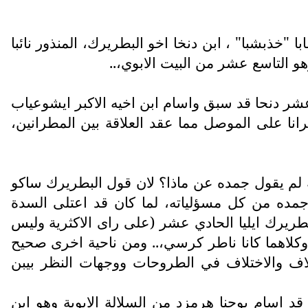
ده على ايشو عياب ابن خوشابا "خذبشبا" ، ابن دنخا اخو البطريرك، المنذور نائبا
 الثاني عشر دنحا قد سبق واسام ابن اخيه الاكبر ايشوعياب
نا على الموصل مما عقد العلاقة بين المطرانين،
 لم يقول جمده عن ماذا؟ لان قول البطريرك ساكو
 جمده من كل مسؤلياته، لما كان قد اعتلى السدة
طريرك ايليا الحادي عشر (على راى الاكثرية وليس
وكلاهما كانا ناطر كرسي،.. ومن ناحية اخرى صحيح
اف والاختلاف في الطروحات ووجهات النظر بيبن
البطريرك ايليا الحادي عشر قد اسام يوحنا هرمزد من السلالة الابوية وهو ابن