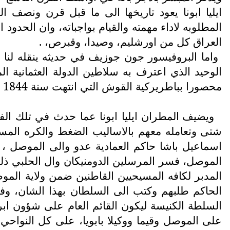
ايليا ابونا يعود تاريخها الى ما قبل قرن ونصف
المطلوبه لاداء مهمته والقيام بواجباته، وان الحدو
العراق كل من اورشليم، وصيدا، وقبرص، .
الوحيد الذي اعترف به سلاطين الدولة العثمانية ال
محصورا بباطريركية القوش التي انتهت سنة 1844 ، انتهى الاقتباس
ويضيف المطران ايليا ابونا عما حدث في تلك ال
شتى وتعامله معهم بالاساليب الضغط والكره المس
اسماعيل باشا حاكم العمادية عدو والى الموصل ،
الموصل، فسر المرسلين الدومنيكان وال الحلبي ذلك 
المدبر لكافه المسيحيين القاطنين ضمن ولاية الموص
على الموصل وقيما ووكيلا بابويا، على كل النواحي ا