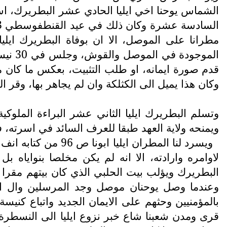
مطرانا على الموصل، الا ان بوفاة البطريرك ايل
وكان هذا يميل الى الكثلكة وان لم يجاهر بها، وقر
وتسلم البطريرك ايليا الثاني عشر البراءة الملو
ويمنحه ولاية العهد طبقا للعرف السائد في اسرته، ف
ويسرد لنا المطران ايليا ابونا ص 96 من كتابه انف الذكر، ما كان من موقف يوحنان هرمز من ابن عمه البطريرك، يقول كان
لاوامره وارادته، الا انه لم يكن مخلصا بنواياه
البطريرك ويؤلب بيت الحلبي الذي كان بيتهم مقرا ل
وعندما وصل يوحنان موصل وجد المرسلين وال الحل
بالمؤمنيين وحثهم على الايمان الجديد واتباع كنيسة
قرى ومدن شعبنا شاع خبر نزوع ايليا الى النسطرة،