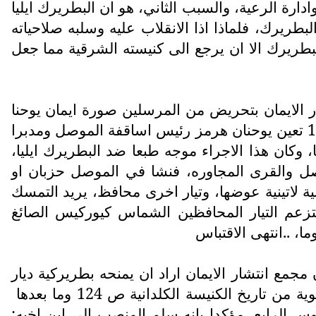
ادارة الرعية، والسبب الثاني، هو ان البطريرك ايليا
بطريرك، فلماذا اذا الانقلاب عليه وسلبه صلاحياته
البطريرك الا ان يرجع الى كنيسته الشرقية مما جعل
ر الايمان بتحريض من المرسلين صورة ايمان يوحنا
هرمز، ورساله يبدي خضوعه التام للحبر الاعظم، وفي صور قرار مجمع انتشار الايمان في 18 شباط 1783 تعین يوحنان هرمز رئیس اساقفة الموصل ومدبرا
 وكان هذا الاجراء موجه طبعا ضد البطريرك ايليا،
وصل والقرى المجاوره، فنشا في الموصل حزبان او
ة لاتينية عوضها، وتیار اخری محافظ، يريد التمسك
ويتزعم التيار المحافظين الشماس كيوركيس الصائغ
، ..انتهى الاقتباس
جمع انتشار الایمان اراد ان يمنحه بطريركية ديار
خ الكنيسة الكلدانية ص 124 وما بعدها
البابا بيوس الرابع، مؤكدا بانه سلم المنصب الى ابن اخيه: