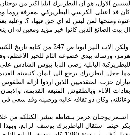
لسببين الاول، هو ان البطريرك ايليا اكبر من يوحنان 
كان قد اعتلى الكرسي البطريركي بمعرفة روما ومبارك
عنوة ومنحها لمن ليس له اي حق فيها، ؟. وعليه يعتب
ال بيت الصائغ الذين كانوا خير مؤيد ومعين له ان يتخل
ولكن الاب البير ابونا ص 247 من كتابه تاريخ الكنيسة السريانية ج3
للبطريركية البابلية رضى البابا بيوس السادس على 
مما جعل البطريرك يرجع الى ايمان كنيسته القديم
تیاران حزب المتقدميين الذين اردوا ازالة الطقوس 
بعادات الاباء وبالطقوس المتبعه القديمه، والايم
وعائلته، وكان ذو ثقافه عاليه ورصينه وقد سعى في ج
استمر یوحنان هرمز بنشاطه بنشر الكثلكه من خلال 
بكر حينما استقال الباطريرك يوسف الرابع، وبهذا الصدد
يقول "في اب سنة 1780 كان يوس