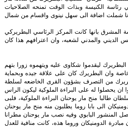
ي رئاسة الكنيسة وبذات الوقت تمنحه الصلاحيات
ا ابونا شملت اضافة الى سهل نينوى واقسام من شمال
لدكتور هرمز ابونا ص 135 يقول عن بطريركية كنيسة المشرق بانها كانت المركز الرئاسي البطريركي
ئيس الديني والمدني لشعبه، وان اعترافهم هذا كان
لبطريرك ليقدموا شكاوى عليه ويتهموه زورا بتهم
اصة وان البطريرك كان على علاقة جيده وبحماية
لبطريرك من التصرف بشؤون القرى الخاضعه لسلطة
 ان يحصلوا له على البراءة الملوكية ليكون الراس
ان طالبا منح مار يوحنان البراءة الملوكية، فلبى
نان البراءة، كما كتبوا الاباء الدومنيكان الى بابا روما يطلبون منه منح مار يوحنان
الكنيسة ليكون القائم العام على شؤون ابرشية الموصل والكنيسة الشرقية، وفي سنة 1782 وصل المنشور البابوي وفيه نصب مار يوحنان مطرانا
 مبادرة الدومنيكان وروما هذه، كانت منافية للعدل