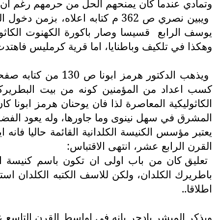
وتمادي عندما كان يمنحهم الحل من حرمهم رغم ان ال
ويبين نصري ص 362 م كتابه اعلاه
يوسف الرابع
وهكذا في تلكيف وباطنايا، اما قرية كرمليس فاهتدت كله
ويذهب الدكتور هرمز ابونا ص 130 من كتابه صفحات مطوية من تاريخ الكنيسة الكلدانية، الى القول،
كسب اعداد من المؤمنين كونه من بيت البطريركي
الكاثوليكية المعاصرة لذا فان يوحنان هرمز ابونا 
المشرق في سهل نينوى وما جاورها، وله يعود الفضل ف
يعتبر مؤسس الكنيسة الكلدانية القائمة حاليا فانه ا
القرن الرابع عشر، انتهى الاقتباس:
تعليق كان من باب اولى ان تكون باسم كنيسة ال
باطريرك الكلدان، ولكن للاسف الكتبه الكلدان است
اطلاقا..
ويذكر المبشر بادجر بانه في اواسط القرن التاسع