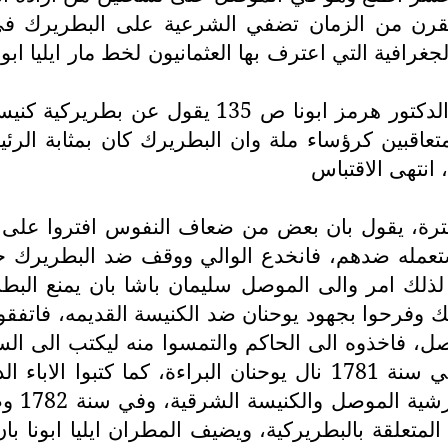
 القرن من الزمان تضفي الشرعية على البطريرك ف
د الجغرافية التي اعترف بها العثمانيون لخط مار ايلي
واما البروفيسور جون جوزيف في حديثه ينقله لنا ا
متعاقبين كرؤساء ملة وان البطريرك كان بمثابة الر
فترة، يقول بان بعض من ضعاف النفوس افتروا على ا
تعمله ضدهم، فانخدع الوالي ووقف ضد البطريرك خ
 لذلك امر والى الموصل سلیمان باشا بان يمنع ا
وفرحوا بجهود يوحنان ضد الكنيسة القديمه، فاتفقوا
ل، فاخذوه الى الحاكم والتمسوا منه ليكتب الى السلط
الحاكم طلبهم وكتب الى السلطان بهذا الشان، وفي سنة 1781 نال يوح
السلطة 
لمتعلقة بالبطريركية، ويضيف المطران ايليا ابونا بان