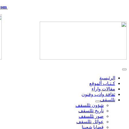
com
telskof@hotmail.com
الرئيسية
كـتـاب ألموقع
مقالات واراء
ثقافة وادب وفنون
تللسقف
شؤون تللسقف
تأريخ تللسقف
صور تللسقف
عوائل تللسقف
قضايا شعبنا