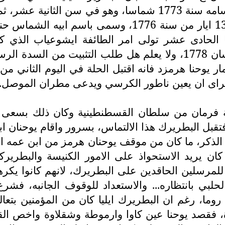
الشماس يوحنا اخي ايليا الحادي عشر البطريرك، اسامه سنة 773
السادسة عشرة وكان ذلك في عيد القنطفوسطي 13 ايار من 
يا الحادى عشر تولى امر الطائفة ايشوعياب الذي 
الموجودة في الموصل والقوش، وجلس في 30 نيسان 1778، ولا يعلم هل ط
 الراى ان يعين ناطور الكرسي ويدعى مطران الموصل. 
كية فرمان من سلطان القسطنطينية وكان ذلك بسعى و
تقبل البطريرك هذا الالتماس، بسرور واقام یوحنان اب
 بل كان يريد الاستحواذ على الامور الكنيسة والبط
لمرسلين الحاقدين على البطريرك، لانهم كانوا يكره
بي بانتظاره... والاستعداد للوقوف الجانبه، فش
 روما، رغم ان البطريرك ايليا كان من المؤمنين بتعا
 فقصد يوحنا عين كاوا وارموطة وشقلاوة واخص القرى