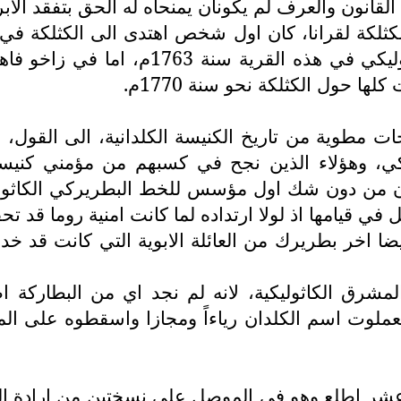
قانون والعرف لم يكونان يمنحاه له الحق بتفقد الاب
، بزمن دخول الكثلكة لقرانا، كان اول شخص اهتدى الى الكث
قسيسا وصار باكورة الكهنوت الكاثوليك
ا حول الكثلكة نحو سنة 1770م.
، وهؤلاء الذين نجح في كسبهم من مؤمني كنيسة ال
كان من دون شك اول مؤسس للخط البطريركي الكاثوليك
ي قيامها اذ لولا ارتداده لما كانت امنية روما قد ت
يضا اخر بطريرك من العائلة الابوية التي كانت قد خد
مشرق الكاثوليكية، لانه لم نجد اي من البطاركة ا
عملوت اسم الكلدان رياءاً ومجازا واسقطوه على ال
 عشر اطلع وهو في الموصل على نسختين من ارادة ال