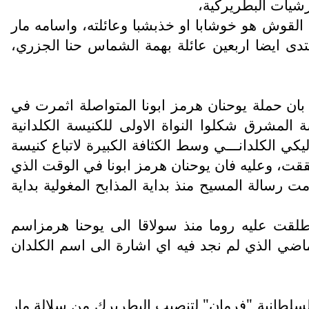
رشيات البطريركية،
لكة في القوش هو خوشابا او خذبشبا وعائلته، واسامه مار
ي في هذه القرية سنة 1763م، اما في زاخو فاهتدى ايضا اربعين عائلة بهمة الشماس حنا الجزري،
بان حملة يوحنان هرمز ابونا المتواصلة اثمرت في
مشرق شكلوا النواة الاولى للكنيسة الكلدانية
ي الكلدانـــي وسط الكثافة الكبيرة لاتباع كنيسة
حققت، وعليه فان يوحنان هرمز ابونا في الوقت الذي
مت رسالة المسيح منذ بداية المذابح المغولية بداية
طلقت عليه روما منذ سولاقا الى يوحنا هرمزاسم
ماضي الذي لم نجد فيه اي اشارة الى اسم الكلدان
سلطانية "فرمان" لتنصيب البطريرك من سلالة مار