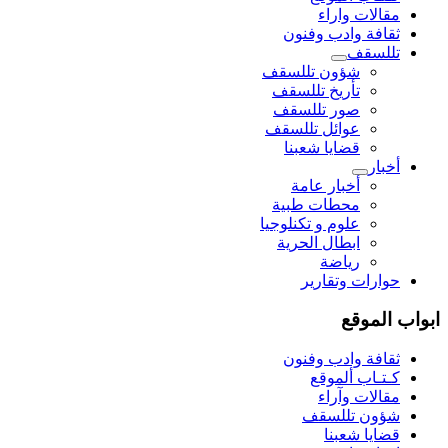
مقالات واراء
ثقافة وادب وفنون
تللسقف
شؤون تللسقف
تأريخ تللسقف
صور تللسقف
عوائل تللسقف
قضايا شعبنا
أخبار
أخبار عامة
محطات طبية
علوم و تکنلوجیا
ابطال الحرية
رياضة
حوارات وتقارير
ابواب الموقع
ثقافة وادب وفنون
كـتـاب ألموقع
مقالات وآراء
شؤون تللسقف
قضايا شعبنا