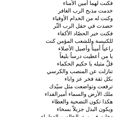
فكنت لهما أمين الأمناء
خدمت مذبح الرب الغافر
وكنت له من الخدام الأوفياء
حصدت في حقل الرب الثّر
فكنت خير الحصّاد الأكفاء
للكنيسة وللشعب المؤمن كنت
راعياً أميناً وأصيل الأصلاء
يا من أعطيت درساً بليغاً
قلَّ مثيله يا حكيم الحكماء
تنازلت عن المنصب والكرسي
بكل ثقة فخر عز واباء
ترفعت وتواضعت مثل سيّدك
ملك الأرض والسماء أميرالفداء
هكذا تكون التضحية والعظاء
ويكون البذل جزيلاّ بسخاء
دخلت في سفرالخالدين العظماء