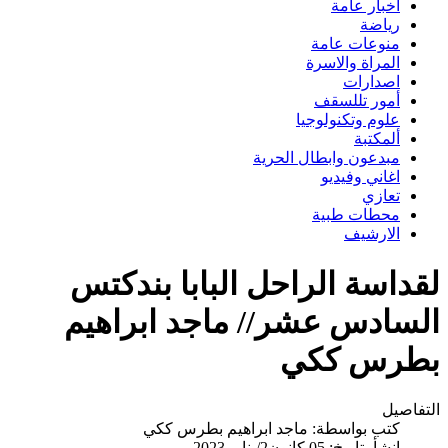
اخبار عامة
رياضة
منوعات عامة
المراة والاسرة
اصدارات
أمور تللسقف
علوم وتكنولوجيا
ألمكتبة
مبدعون وابطال الحرية
اغاني وفيديو
تعازي
محطات طبية
الارشيف
لقداسة الراحل البابا بندكتس
السادس عشر// ماجد ابراهيم
بطرس ككي
التفاصيل
كتب بواسطة:
ماجد ابراهيم بطرس ككي
انشأ بتاريخ: 05 كانون2/يناير 2023