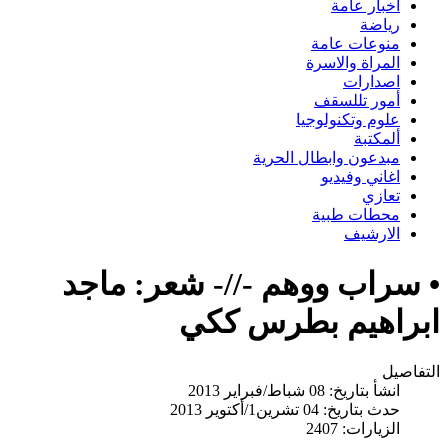
اخبار عامة
رياضة
منوعات عامة
المراة والاسرة
اصدارات
أمور تللسقف
علوم وتكنولوجيا
ألمكتبة
مبدعون وابطال الحرية
اغاني وفيديو
تعازي
محطات طبية
الارشيف
• سراب ووهم -//- شعر: ماجد
ابراهيم بطرس ككي
التفاصيل
انشأ بتاريخ: 08 شباط/فبراير 2013
حدث بتاريخ: 04 تشرين1/أكتوير 2013
الزيارات: 2407