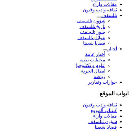
مقالات واراء
ثقافة وادب وفنون
تللسقف
شؤون تللسقف
تأريخ تللسقف
صور تللسقف
عوائل تللسقف
قضايا شعبنا
أخبار
أخبار عامة
محطات طبية
علوم و تکنلوجیا
ابطال الحرية
رياضة
حوارات وتقارير
ابواب الموقع
ثقافة وادب وفنون
كـتـاب ألموقع
مقالات وآراء
شؤون تللسقف
قضايا شعبنا