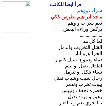
اقرأ ايضا للكاتب
سراب ووهم
ماجد ابراهيم بطرس ككي
نعم سراب و وهم
يركض وراءه البعض
...................
لما كل هذا
القتل التخريب والدمار
الحرائق والنار
دماء ودموع تسيل كأنهار
اطفال تقتل او تيتم
نساء تثكل او تترمل
رجال شيب وشباب تقتل
بيوت تخرب وتدمر
خضرة تجفف وتيبس
زهور و ورود تذبل
يا للخزي نعم و يا للعار