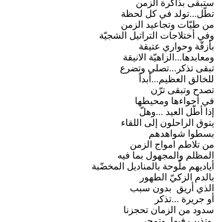
ستبقى بذاكرة الزمن
تطّل...تولد في كل لحظة
من طيّات وتجاعيد الزمن
وفي أختلاجات التراتيل الشجيّة
بأزقّة وحواري عتيقة
ومعابدها...الزاهيّة الانيقة
تبقى تذكر...تصلي وتضرع
للخالق العظيم...أبداً
تصدح وتبقى ترّن
في أجواءها ومحيطها
إذا أطّل العيد ...وهلّ
يتوق الراحلون إلى اللقاء
بسطوا شواهدهم
من تلاطم امواج الزمن
المظلم والمجهول بما فيه
أياديهم ملّوحة بالمناديل المخضّبة
بالدم الزكيّ الطهور
الذي أريق
بدون سبب
أو جريرة ...تذكر
سدود من الزمان تحجزنا
وتذيب فيها
وتمحي