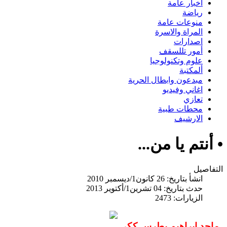
اخبار عامة
رياضة
منوعات عامة
المراة والاسرة
اصدارات
أمور تللسقف
علوم وتكنولوجيا
ألمكتبة
مبدعون وابطال الحرية
اغاني وفيديو
تعازي
محطات طبية
الارشيف
• أنتم يا من...
التفاصيل
انشأ بتاريخ: 26 كانون1/ديسمبر 2010
حدث بتاريخ: 04 تشرين1/أكتوير 2013
الزيارات: 2473
ماجد ابراهيم بطرس ككي