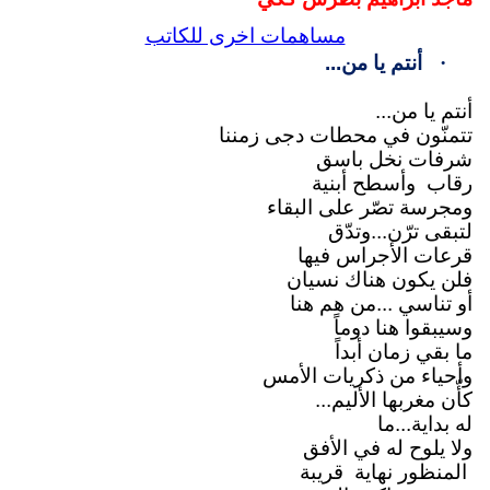
مساهمات اخرى للكاتب
·
أنتم يا من...
أنتم يا من...
تتمنّون في محطات دجى زمننا
شرفات نخل باسق
رقاب
وأسطح أبنية
ومجرسة تصّر على البقاء
لتبقى ترّن...وتدّق
قرعات الأجراس فيها
فلن يكون هناك نسيان
أو تناسي ...من هم هنا
وسيبقوا هنا دوماً
ما بقي زمان أبداً
وأحياء من ذكريات الأمس
كأّن مغربها الأليم...
له بداية...ما
ولا يلوح له في الأفق
المنظور نهاية
قريبة