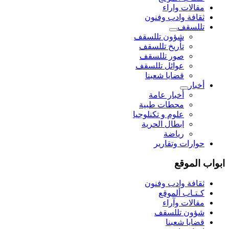
مقالات واراء
ثقافة وادب وفنون
تللسقف
شؤون تللسقف
تأريخ تللسقف
صور تللسقف
عوائل تللسقف
قضايا شعبنا
أخبار
أخبار عامة
محطات طبية
علوم و تکنلوجیا
ابطال الحرية
رياضة
حوارات وتقارير
ابواب الموقع
ثقافة وادب وفنون
كـتـاب ألموقع
مقالات وآراء
شؤون تللسقف
قضايا شعبنا