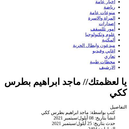
اخبار عامة
رياضة
منوعات عامة
المراة والاسرة
اصدارات
أمور تللسقف
علوم وتكنولوجيا
ألمكتبة
مبدعون وابطال الحرية
اغاني وفيديو
تعازي
محطات طبية
الارشيف
يا لعظمتك// ماجد ابراهيم بطرس
ككي
التفاصيل
كتب بواسطة:
ماجد ابراهيم بطرس ككي
انشأ بتاريخ: 08 أيلول/سبتمبر 2021
حدث بتاريخ: 25 أيلول/سبتمبر 2021
الزيارات: 2494