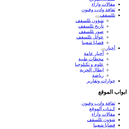
مقالات واراء
ثقافة وادب وفنون
تللسقف
شؤون تللسقف
تأريخ تللسقف
صور تللسقف
عوائل تللسقف
قضايا شعبنا
أخبار
أخبار عامة
محطات طبية
علوم و تکنلوجیا
ابطال الحرية
رياضة
حوارات وتقارير
ابواب الموقع
ثقافة وادب وفنون
كـتـاب ألموقع
مقالات وآراء
شؤون تللسقف
قضايا شعبنا