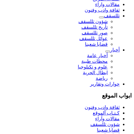
مقالات واراء
ثقافة وادب وفنون
تللسقف
شؤون تللسقف
تأريخ تللسقف
صور تللسقف
عوائل تللسقف
قضايا شعبنا
أخبار
أخبار عامة
محطات طبية
علوم و تکنلوجیا
ابطال الحرية
رياضة
حوارات وتقارير
ابواب الموقع
ثقافة وادب وفنون
كـتـاب ألموقع
مقالات وآراء
شؤون تللسقف
قضايا شعبنا