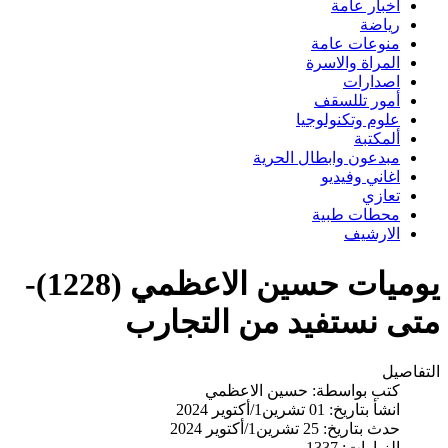
اخبار عامة
رياضة
منوعات عامة
المراة والاسرة
اصدارات
أمور تللسقف
علوم وتكنولوجيا
ألمكتبة
مبدعون وابطال الحرية
اغاني وفيديو
تعازي
محطات طبية
الارشيف
يوميات حسين الاعظمي (1228)-
متى نستفيد من التجارب
التفاصيل
كتب بواسطة:
حسين الاعظمي
انشأ بتاريخ: 01 تشرين1/أكتوير 2024
حدث بتاريخ: 25 تشرين1/أكتوير 2024
الزيارات: 1337