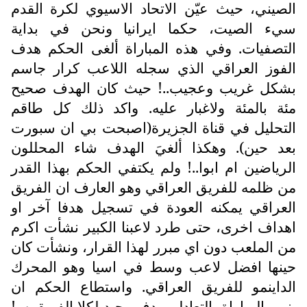
الصيني، حيث عيّن الاتحاد الاسيوي لكرة القدم
سيء الصيت، حكما ايرانيا ونحن في بداية
التصفيات. وفي هذه المباراة ألغى الحكم هدف
الفوز العراقي الذي سجله اللاعب كرار جاسم
بشكل غريب وعجيب..! حيث كان الهدف صحيح
مئة بالمئة ولاغبار عليه. واكد ذلك كل طاقم
التحليل في قناة الجزيرة(اصبحت بي ان سبورت
بعد حين). وهكذا ألغيَ الهدف شاء المحللون
الرياضين ام ابوا..! ولم يكتفي الحكم بهذا القدر
من ظلمه للفريق العراقي وهو العارف ان الفريق
العراقي يمكنه العودة في تسجيل هدفا آخر او
اهداف اخرى، حتى طرد لاعبنا الكبير نشأت اكرم
من الملعب دون اي مبرر لهذا القرار، ونشأت كان
حينها افضل لاعب وسط في اسيا وهو المحرك
الداينمو للفريق العراقي. واستطاع الحكم ان
ينهي المباراة بالتعادل بهدف وحيد لكلا الفريقين..!