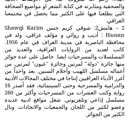
والصحفية ومثابرته في كتابة الشعر او مواضيع الصحافة
التي يطلعنا فيها على الكثير مما يحصل في مجتمعنا
العراقي.
2 – هامش2: شوقي كريم حسن
Shawqi Karim
Hassan
: أديب و روائي و مؤلف عراقي، ولد في
محافظة الناصرية في مدينة الغراف في عام 1956.
كاتب لعديد من الروايات العراقية، والعديد من
المسلسلات والمسرحيات ايضا. حاصل على عدة جوائز
منها جائزة "دولة" لمرتين وجائزة "عيون" لمرتين. من
أعماله مسلسل اللهيب وأحلام السنين. يعد واحداً من
أغزر الأدباء العراقيين إنتاجا في مختلف المجالات الأدبية
والدرامية والمسرحية وحتى السينمائية، فقد أصدر 16
رواية وكتب العشرات من المسرحيات وأكثر من 260
مسلسل إذاعي وتلفزيوني. شغل مواقع ادبية عديدة
وعضو لكثير من اللجان والجمعيات والاتحادات. ونال
الكثير من الجوائز.