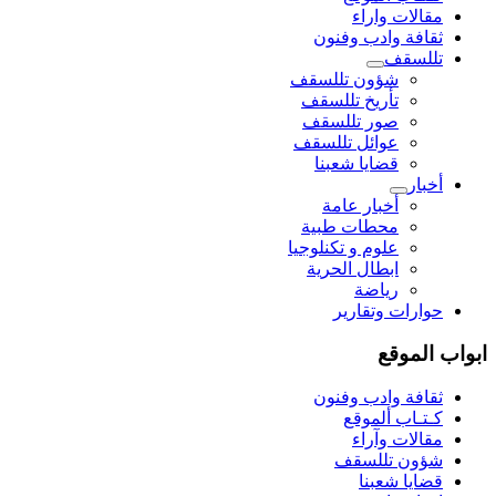
مقالات واراء
ثقافة وادب وفنون
تللسقف
شؤون تللسقف
تأريخ تللسقف
صور تللسقف
عوائل تللسقف
قضايا شعبنا
أخبار
أخبار عامة
محطات طبية
علوم و تکنلوجیا
ابطال الحرية
رياضة
حوارات وتقارير
ابواب الموقع
ثقافة وادب وفنون
كـتـاب ألموقع
مقالات وآراء
شؤون تللسقف
قضايا شعبنا