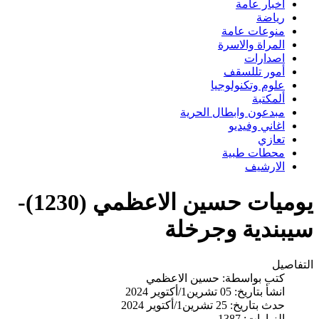
اخبار عامة
رياضة
منوعات عامة
المراة والاسرة
اصدارات
أمور تللسقف
علوم وتكنولوجيا
ألمكتبة
مبدعون وابطال الحرية
اغاني وفيديو
تعازي
محطات طبية
الارشيف
يوميات حسين الاعظمي (1230)-
سيبندية وجرخلة
التفاصيل
كتب بواسطة:
حسين الاعظمي
انشأ بتاريخ: 05 تشرين1/أكتوير 2024
حدث بتاريخ: 25 تشرين1/أكتوير 2024
الزيارات: 1387