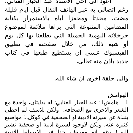
اعود الى اخي الاستاذ عبد الجبار العتابي،
رغم اتصالي به عبر الهاتف النقال قبل ايام قليلة
مضت، محدثا ومحفزا اياه بالاستمرار بكتابة
المضامين المتنوعة التي يراها ملائمة لموضوع
جرخلاته اليومية الجميلة التي يطلعنا بها كل يوم
أو شبه ذلك، من خلال صفحته في تطبيق
الفيسبوك عسى ان يستطيع طبعها في كتاب
جديد باذن منه تعالى.
والى حلقة اخرى ان شاء الله.
الهوامش
1 – هامش1: عبد الجبار العتابي: له بدايتان، واحدة مع
الشعر والاخرى مع الصحافة.
ولكن للاسف لم احظى
بنبذة عن سيرته الادبية او الصحفية في كوكل..! مواضيع
كثيرة عنه، ولكن لاوجود لسيرة ادبية او صحفية تشير
اليه..! رغم انه معروف جدا في الاوساط الادبية