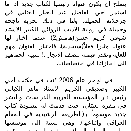
يصلح ان يكون عنوانا رئيسيا لكتاب جديد اذا ما
استمر اخي الفاضل عبد الجبار العتابي في
جرخلاته الجميلة. ولنا في ذلك تجربة ناجحة
وجميلة في رواية الاديب الروائي الكبير الاستاذ
شوقي كريم حسن(هامش2) عندما اختار لها
عنوانا مثيرا فعلاً(سيبندية). فاختيار العنوان مهم
للغاية وتقدر قيمته بنصف الانجاز..! لتنبيه الجماهير
الى انجازاتنا في اختصاصاتنا.
في اواخر عام 2006 كنت في مكتب اخي
الكبير وصديقي الكريم الاستاذ ماهر الكيالي
رئيس دار المؤسسة العربية للدراسات والنشر
في مقره بعمّان، حيث قدمتُ له مسودة كتاب
جديد موسوماً بـ(الطريقة الرشيدية في المقام
العراقي واتباعها). وهي نسبة الى مؤسسها
مطرب المقام العراقي رشيد القندرجي. وكنت