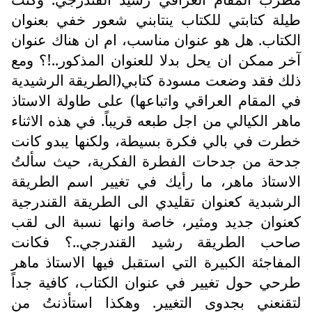
طيلة كتابتي للكتاب ينتابني شعور خفي بعنوان
الكتاب. هل هو عنوان مناسب، ام ان هناك عنوان
آخر ممكن ان يحل بدلا للعنوان المذكور..!؟ ومع
ذلك فقد وضعت مسودة كتابي(الطريقة الرشيدية
في المقام العراقي واتباعها) على طاولة الاستاذ
ماهر الكيالي من اجل طبعه قريباً. في هذه الاثناء
خطرت في بالي فكرة بسيطة، ولكنها يبدو كانت
جدحة من جدحات الفطرة الفكرية، حيث سألتُ
الاستاذ ماهر، ما رأيك في تغيير اسم الطريقة
الرشبدية كعنوان تقليدي الى الطريقة القندرجية
كعنوان جديد ومثير، خاصة وانها نسبة الى لقب
صاحب الطريقة رشيد القندرجي..؟ فكانت
المفاجئة الكبيرة التي استقبل فيها الاستاذ ماهر
طرحي حول تغيير في عنوان الكتاب، كافية جداً
لتقنعني بجدوى التغيير. وهكذا استأذنتُ من