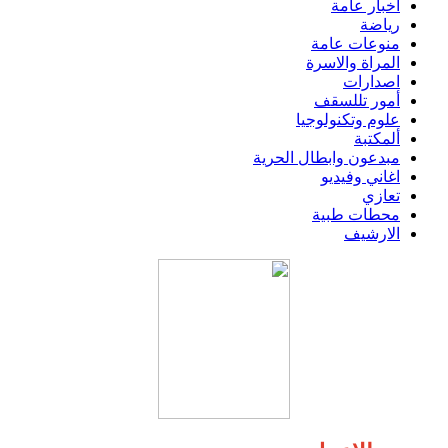
اخبار عامة
رياضة
منوعات عامة
المراة والاسرة
اصدارات
أمور تللسقف
علوم وتكنولوجيا
ألمكتبة
مبدعون وابطال الحرية
اغاني وفيديو
تعازي
محطات طبية
الارشيف