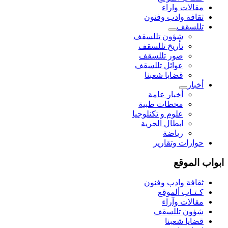
مقالات واراء
ثقافة وادب وفنون
تللسقف
شؤون تللسقف
تأريخ تللسقف
صور تللسقف
عوائل تللسقف
قضايا شعبنا
أخبار
أخبار عامة
محطات طبية
علوم و تکنلوجیا
ابطال الحرية
رياضة
حوارات وتقارير
ابواب الموقع
ثقافة وادب وفنون
كـتـاب ألموقع
مقالات وآراء
شؤون تللسقف
قضايا شعبنا