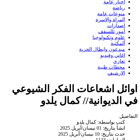
اخبار عامة
رياضة
منوعات عامة
المراة والاسرة
اصدارات
أمور تللسقف
علوم وتكنولوجيا
ألمكتبة
مبدعون وابطال الحرية
اغاني وفيديو
تعازي
محطات طبية
الارشيف
اوائل اشعاعات الفكر الشيوعي
في الديوانية// كمال يلدو
التفاصيل
كتب بواسطة:
كمال يلدو
انشأ بتاريخ: 01 نيسان/أبريل 2025
حدث بتاريخ: 10 نيسان/أبريل 2025
الزيارات: 1123