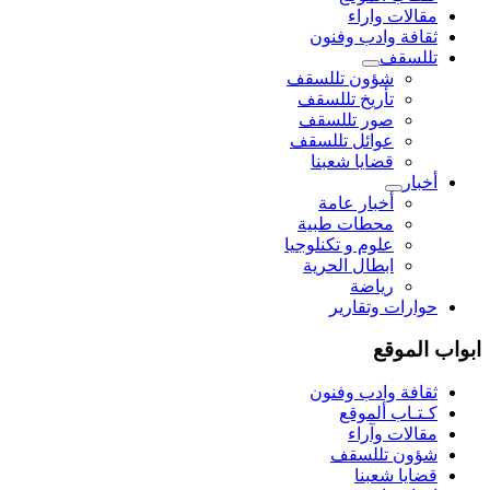
مقالات واراء
ثقافة وادب وفنون
تللسقف
شؤون تللسقف
تأريخ تللسقف
صور تللسقف
عوائل تللسقف
قضايا شعبنا
أخبار
أخبار عامة
محطات طبية
علوم و تکنلوجیا
ابطال الحرية
رياضة
حوارات وتقارير
ابواب الموقع
ثقافة وادب وفنون
كـتـاب ألموقع
مقالات وآراء
شؤون تللسقف
قضايا شعبنا