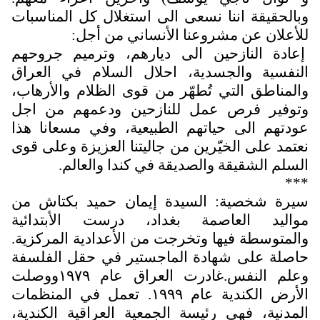
بالحقيقة اننا نسعى الى استغلال كل المناسبات
لأعلان عن مشروعنا الأنساني من أجل:
عادة النازحين الى ديارهم، وترميم جروحهم
لنفسية والجسدية، احلال السلام في العراق
المناطق التي تُطهّر من قوى الظلام والأرهاب،
توفير فرص عمل للنازحين ودعمهم من اجل
ودتهم الى حياتهم الطبيعية، وفي مسعانا هذا
عتمد على الخيّرين من جاليتنا العزيزة وعلى قوى
لسلم الشقيقة والصديقة في كندا والعالم.
**
يرة شخصية: السيدة إيمان حميد بكتاش من
واليد العاصمة بغداد، درست الأبتدائية
المتوسطة فيها وتخرجت من الأعدادية المركزية.
اصلة على شهادة الماجستير في حقل الفلسفة
وعلم النفس.غادرت العراق عام ١٩٧٩ووصلت
الأرض الكندية عام ١٩٩٩. تعمل في المنظمات
لمدنية، فهي رئيسة الجمعية العراقية الكندية،