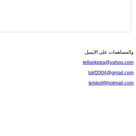
لمساهمات علی الایمیل
tellaskepa@yahoo.c
tskf2004@gmail.c
telskof@hotmail.c