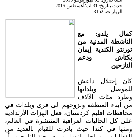
حدث بتاريخ: 31 آب/أغسطس 2015
الزيارات: 3152
مال يلدو: مع
لناشطة المدنية من
ورنتو الكندية إيمان
كتاش ودعم
لنازحين
ان إحتلال داعش
لموصل وبلداتها
طرد مئات الآلاف
ن ابناء المنطقة ونزوحهم الى قرى وبلدات في
حافظات اقليم كردستان، فعل الهزات الأرتدادية
لى كل الجاليات العراقية المنتشرة في العالم،
منها في كندا حيث بادرت للقيام بالعديد من
لفعاليات من اجل التضامن مع محنة النازحين، أو