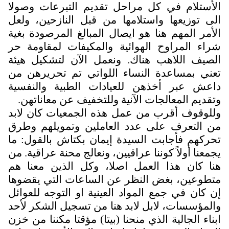
لأستلام في كل مراحل تقديم التبرعات وصولا
لى توزيعها واستلامها من قبل النازحين، ولعل
لأمر المهم هنا هو ايصال المبالغ المرصودة بغية
راء المراوح الهوائية والمكيفات لمقاومة حر
لصيف اللاهب هناك. ونعمل الآن لتشكيل هيئة
عني بمساعدة النساء اللواتي تم تحريرهن من
اعش عبر أخذهن للعيادات الطبية والنفسية
تقديم المعالجات الآنية وللتخفيف عن معاناتهن.
للوقوف أقرب من عمل هذه الجمعيات كان لابد
ن التعرف على عدد العاملين وتمويلهم وطرق
حركهم فأجابت السيدة إيمان بكتاش بالقول: ما
جمعنا أولاً كوننا عراقيين، ونعالج محنة عراقية. من
نا كان هذا العمل اصلا، وكل الذين معنا هم
تطوعين، بغض النظر عن الساعات التي يقضوها
ن كان في جمع المواد العينية او التوجه للعوائل
المؤسسات، لابل لابد هنا من تسجيل الشكر لأحد
بناء الجالية الذي منحنا (بيتا) مؤقتا مكننا من خزن