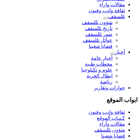
مقالات واراء
ثقافة وادب وفنون
تللسقف
شؤون تللسقف
تأريخ تللسقف
صور تللسقف
عوائل تللسقف
قضايا شعبنا
أخبار
أخبار عامة
محطات طبية
علوم و تکنلوجیا
ابطال الحرية
رياضة
حوارات وتقارير
واب الموقع
ثقافة وادب وفنون
كـتـاب ألموقع
مقالات وآراء
شؤون تللسقف
قضايا شعبنا