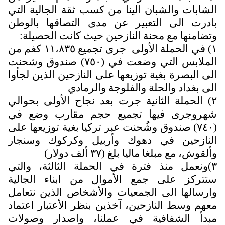
لشابات والشبان الينا من كسب ثقة الجالية التي
ادرت الى التعبير عن مدى التصاقها بالوطن
تضامنها مع محنة النازحين حيث كانت الحصيلة:
١) في الحملة الأولى جرى تجميع ١١،٨٣٥ كغم من
الملابس التي وضعت في (٧٥٠) صندوق وشحنت
لى البصرة بغية توزيعها على النازحين الذين لجأوا
لى بغداد والحلة والفلوجة والرمادي
٢) الحملة الثانية جرت بعد نجاح الأولى بحوالي
هروجرى فيها تجميع حجم مقارب وضع في
(٧٤٠) صندوق وشُحنت عبر تركيا بغية توزيعها على
لنازحين في دهوك وأربيل وكركوك وسنجار
ألقوش، مع مبلغا ماليا بلغ (٣٧ ألف دولار)
٣)ونعمل منذ فترة في الحملة الثالثة، والتي
تتركز على جمع الأموال من ابناء الجالية
ارسالها الى الجمعيات والأشخاص الذين نتعامل
عهم وسط النازحين، آخذين بنظر الأعتبار اعتماد
بدأ الشفافية في عملنا، واصدار وصولات