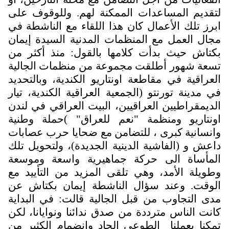
تقديم المساعدات الممكنة لهم. وللوقوف على
برز تلك الأعمال كان هذا اللقاء مع الناشطة في
جال العمل مع المنظمات المدنية السيدة إيمان
كتاش حيث بدأت كلامها بالقول: منذ أكثر من
سعة شهور أطلقت مجموعة من منظمات الجالية
لعراقية في مقاطعة اونتاريو الكندية، وبالتحديد
ي مدينة تورنتو (الجمعية العراقية الكندية، تيار
لديمقراطيين العراقيين، البيت العراقي في لندن
ونتاريو ومنظمة "نعم للعراق" )حملة وطنية
انسانية كبرى ، للتضامن مع ضحايا حرب عصابات
اعش و (الفاشية الدينية الجديدة)، ولتحويل تلك
لمأساة الى حركة جماهيرية واسعة وموسعة
طويلة الأمد، وهي تلقى المزيد من التأييد مع
لوقت. وعند سؤال الناشطة إيمان بكتاش عن
دى التجاوب من قبل الجالية قالت: في البداية
انت الناس مترددة من صدق ندائنا ونوايانا، لكن
مكنا بعملنا الطوعي الجاد وانضمام الكثير من