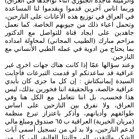
الزميلة ماجدة الجبوري اثناء تواجدها في العراق)
ربما اناس آخرين قدموا ويقدموا لنا المساعدة
ي العراق في توزيع هذه الأعانات على النازحين،
تحمل اعباء ذلك من جيوبهم الخاصة. كما نعمل
اهدين على ايجاد قناة للتواصل مع الدكتور
زاحم مبارك (الطبيب المجاني) لمحاولة امداده
ما يحتاج من ادوية في عمله الطبي الأنساني مع
لنازحين.
عند سؤالها عمّا إذا كانت هناك جهات اخرى غير
راقية قد ساعدتكم او قدمت التبرعات فأجابت
لسيدة إيمانبكتاش : إن كل ما جرى كان بأيدي
راقية خالصة، وبالحقيقة اننا فخورين بذلك، ليس
ذا فحسب، بل اننا نتعامل مع الكل هنا وفي
لعراق، ولا نفرق بين النازحين على اساس
وائفهم وأديانهم، وأذكر باعتزاز تبرع منظمة
(مريان الخيرية) العراقية ب ٦٥ صندوق ومبلغ مالي
دعم النازحين، ولا بد لي من تسجيل أسمى آيات
لشكر والتقدير الى جاليتنا الغالية، الى كل من