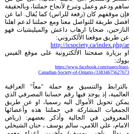
اهم ودعم وعمل وتبرع لأنجاح حملتنا، وبالحقيقة
إن موقفهم كان (رفعة للراس) كما يُقال. اما عن
فضل طريقة للتواصل معنا ومع حملتنا لدعم اهلنا
لنازحين، ضحايا ارهاب داعش والميليشيات فهو
ن طريق موقعنا الألكتروني:
http://icsociety.ca/index.php/a
و بزيارة صفحتنا الألكترونية على موقع الفيس
ووك:
https://www.facebook.com/pages/Iraqi
Canadian-Society-of-Ontario-/3383467562767
الترابط والتنسيق مع حملة "معاً" العراقية
لعالمية، إذ يوجد فيها رقم حسابنا المصرفي الذي
مكن تحويل الأموال اليه رسميا، او عن طريق
لجمعيات المشاركة في حملتنا هذه وأعضائها
لمعروفين في الجالية وأذكر بعضهم: (رياض
لامام، علي اللامي، سالم يوسف ، حنان الشيخلي
 نوال ناجي يوسف) وآخرين اعزاء معهم.