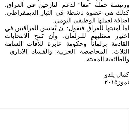
رئيسة حملة "معا" لدعم النازحين في العراق،
ذلك هي عضوة ناشطة في التيار الديمقراطي،
ضافة لعملها الوظيفي اليومي.
ما امنيتها للعراق فتقول: أن يُحسن العراقيين في
ختيار ممثليهم للبرلمان، وأن تَنتج الأنتخابات
لقادمة برلماناً وحكومة عابرة للآفات السامة
لثلاث، المحاصصة الحزبية والفساد الاداري
الطائفية المقيتة.
مال يلدو
موز٢٠١٥