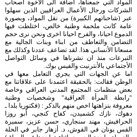
لمواد التي جمعناها، اضافة الى الأخوة اصحاب
لشركات ورجال الأعمال العراقيين الذين سهلوا
بر (شاحناتهم الكبيرة) من نقل المواد، وبصورة
امة كانت ملحمة وطنية خالص، اختلطت فيها
لدموع احيانا، والفرح احيانا اخرى ونحن نرى حجم
لتضامن والتعاطف من ابناء وبنات الجالية مع
سعانا الأنساني هذا. لقد تضاعف عددنا وكذلك مع
لتبرعات منذ ان نشرناها في وسائل التواصل
لأجتماعي بالأنترنيت والفيس بوك.
ما عن الجهات التي يجري التعامل معها في
لوطن فقالت: بالحقيقة اعتمدنا على علاقاتنا مع
عض منظمات المجتمع المدني العراقي وخاصة
رابطة المرأة العراقية" وشخصيات وطنية
عروفة بنزاهتها اخص منهم بالذكر : (فكتوريا يلدا ـ
هوك، نازك كشميدن، كفاح كنجي، أبو روزا
لحرافيش، مهند سنجاري، حسن عزيز، سميرة
لقس يونان في القوش، د. أزهار جابر في الحلة