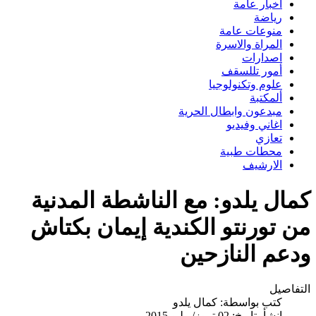
اخبار عامة
رياضة
منوعات عامة
المراة والاسرة
اصدارات
أمور تللسقف
علوم وتكنولوجيا
ألمكتبة
مبدعون وابطال الحرية
اغاني وفيديو
تعازي
محطات طبية
الارشيف
مال يلدو: مع الناشطة المدنية
ن تورنتو الكندية إيمان بكتاش
دعم النازحين
تفاصيل
كتب بواسطة:
كمال يلدو
انشأ بتاريخ: 02 تموز/يوليو 2015