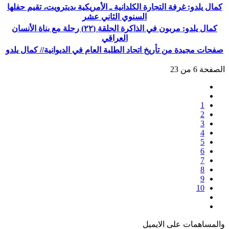
كمال يلدو: غرفة التجارة الكلدانية ـ الأمريكية بديترويت، تقيم حفلها
السنوي الثاني عشر
كمال يلدو: مربون في الذاكرة الحلقة (٢٢) رحلة مع بناة الأنسان
العراقي
صفحات مجيدة من تأريخ اتحاد الطلبة العام في الديوانية// كمال يلدو
الصفحة 6 من 23
1
2
3
4
5
6
7
8
9
10
والمساهمات علی الایمیل