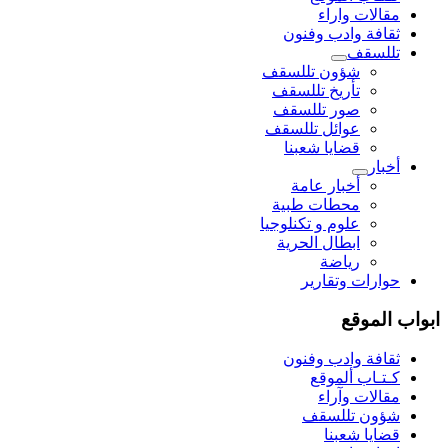
مقالات واراء
ثقافة وادب وفنون
تللسقف
شؤون تللسقف
تأريخ تللسقف
صور تللسقف
عوائل تللسقف
قضايا شعبنا
أخبار
أخبار عامة
محطات طبية
علوم و تکنلوجیا
ابطال الحرية
رياضة
حوارات وتقارير
ابواب الموقع
ثقافة وادب وفنون
كـتـاب ألموقع
مقالات وآراء
شؤون تللسقف
قضايا شعبنا