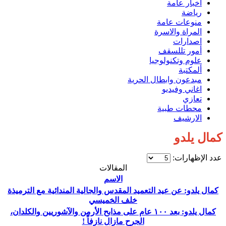
اخبار عامة
رياضة
منوعات عامة
المراة والاسرة
اصدارات
أمور تللسقف
علوم وتكنولوجيا
ألمكتبة
مبدعون وابطال الحرية
اغاني وفيديو
تعازي
محطات طبية
الارشيف
كمال يلدو
عدد الإظهارات:
المقالات
الاسم
كمال يلدو: عن عيد التعميد المقدس والجالية المندائية مع الترميذة
خلف الخميسي
كمال يلدو: بعد ١٠٠ عام على مذابح الأرمن والآشوريين والكلدان،
الجرح مازال نازفاً !