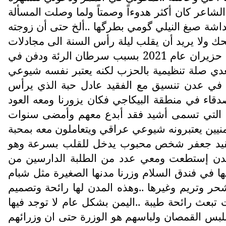
شاعر كان أكثر هدوءاً وصمتاً ولما وصلت المسألة
اشة صبغ النيلي گومي بطرگها ..ألخ حتى أن زوجته
 ولا يريد أن يقلب ليلة رأس السنة الى مجادلات
غير مهمة ..والشاعر الفقيد سعدي ولد عام 1934 في البصرة في ابو الخصيب ومات في بريطانيا في 13 حزيران عام 2021 بسبب سرطان الرئة ودفن في
سعدي صلة تنظيمية بالحزب لكنه يعتبر نفسه شيوعي
في عدن تنسيق مع الفقيد عادل حبة الذي يرأس
اء في منطقة البيكاجي فكان يزورنا ومعه العود
من التي تسمى أشيد فقد أبدع معهم وأمضى سنوات
منيين يعتبرونه شيوعي عراقي ويتعاملون معه بمحبة
الفقيد جعفر شخص محبوب يدخل للقلب بسرعة وهو
بته بفايروس كورونا عام 2021 , وخلال تواجدي في عدن إستطعت ومعي عدد من الطلبة الدارسين من
ها في فندق السلام وزرنا مدنها الصغيرة مثل شبام
حر وتريم وغيرها ..وهذه المدن لها رائحة وتصميم
تبعث رائحة طيبة ..اليمن بشكل عام لا توجد فيها
 بلبس القمصان ولباسهم هو الوزرة حتى ان وزرائهم