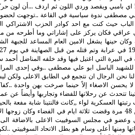
.! اي بامبي ويقصد وردي اللون ثم اردف ...أن لون حرك
علي مصطفى ندوة سياسية في القاعة ..توجهت لحضوره
ب حيث كنت مع احد كوادر الحزب الاشتراكي اليمن
ي عراقي فكان يركز على إشاراتي وما أطرحه من م
فة وكان حينها يشغل الامين العام المساعد للجبهة ا
في البيرة التي اغتيل فيها وقد خلفه المناضل أحمد 
المجد للشهيد الباسل ابو علي مصطفى ..وفي إحدى المرا
نا نحن الرجال ان نتجمع في الطابق الاعلى ولكن ليس
 لا يحسن الاصغاء إلاً حينما صرخت بهن واحدة ..كف
لنتينا تتحدث عن رحلاتها للفضاء وتجاربها وأيضاً ع
26 سنة وهي مواليد عام 1937 ودارت حول الارض 48 مرة وقضت ثلاثة ايام 
ضو في مجلس السوفييت الاعلى بالاضافة الى م
..وقد تقلدت 12 وساماً في حياتها ومنها أعلى وسام هو بطل الاتحاد ا