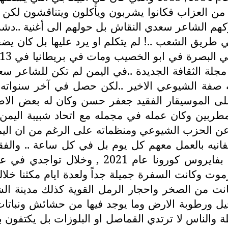
 العزاب فكانوا يشربون ويأكلون ويتناقشون لكن ال
هم الشاعر سعدي النقاش بل حولهم الى أغنية ..دشد
ريق الشعب ..! لم يتكلم او يرد عليها بل كان يضحك
مجلة الثقافة الجديدة ..في اليمن لم تكن للشاعر 
صفة الشيوعي الاخير ..لكن حصل في آخر سنواته 
 الموسيقار الفقيد جعفر حسن وكان له بعض الاصدق
مطربين وكان عمله في مجمله مع اتحاد شبيبة الي
اً عن الحزب الشيوعي ومنظماته على الرغم من ان الي
 تفانيه بالعمل معهم كل يوم بل في كل ساعة .. و
مواليد العراق عام 1944 وتوفى في اربيل لاصا
ت وكانت السفرة جميلة جداً ولعدة ايام مكثنا خلال
انت من الصخر واحجار الرمل القوية كذلك مدينة الش
خيل ورطوبة الارض وما يوجد فيها من حشائش ونباتات 
طة والناس لا ترتدي القماصل او البلوزات بل يكتفون