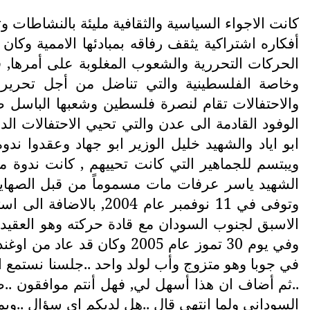
كانت الاجواء السياسية والثقافية مليئة بالنشاطات 
أفكاره اشتراكية يثقف رفاقه بمبادئها الاممية وكا
الحركات التحررية والشعوب المغلوبة على أمرها, 
وخاصة الفلسطينية والتي تناضل من أجل تحرير ف
والاحتفالات تقام لنصرة فلسطين وشعبها الباسل 
الوفود القادمة الى عدن والتي تحيي الاحتفالات 
ابو اياد والشهيد خليل الوزير ابو جهاد وعقدوا ند
ويبتسم للجماهير التي كانت تحييهم , كانت ندوة 
وتوفى في 11 نوفمبر ع
الاسبق لجنوب السودان مع قادة حركته وهو العقيد 
في جوبا وهو متزوج وأب لولد واحد ..جلسنا نستمع ال
..ثم أضاف ان هذا أسهل لي, فهل أنتم موافقون ..
السوداني ولما انتهى قال ..هل لديكم اي سؤال ..ويم