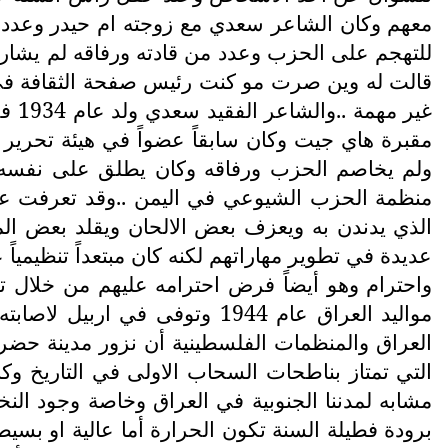
معهم وكان الشاعر سعدي مع زوجته ام حيدر وعدد من
للتهجم على الحزب وعدد من قادته ورفاقه لم يشارك
قالت له وين صرت مو كنت رئيس صفحة الثقافة في ط
مقبرة هاي جيت وكان سابقاً عضواً في هيئة تحرير 
ولم يخاصم الحزب ورفاقه وكان يطلق على نفسه 
منظمة الحزب الشيوعي في اليمن ..وقد تعرفت على
الذي يدندن به ويعزف بعض الالحان ويقلد بعض ال
عديدة في تطوير مهاراتهم لكنه كان مبتعداً تنظيمي
واحترام وهو أيضاً فرض احترامه عليهم من خلال
العراق والمنظمات الفلسطينية أن نزور مدينة حضرمو
التي تمتاز بناطحات السحاب الاولى في التاريخ وك
مشابه لمدننا الجنوبية في العراق وخاصة وجود الن
برودة فطيلة السنة تكون الحرارة أما عالية او بسي