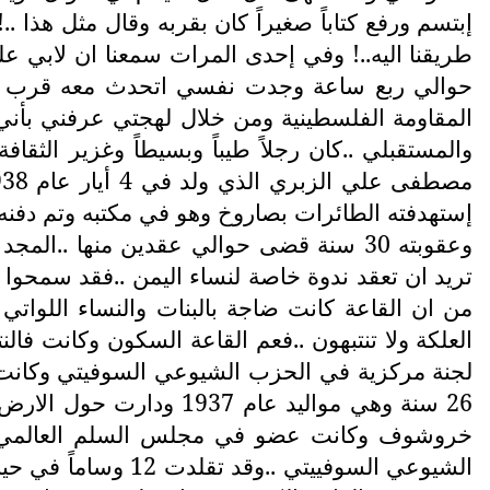
إبتسم ورفع كتاباً صغيراً كان بقربه وقال مثل هذا .
طريقنا اليه..! وفي إحدى المرات سمعنا ان لابي 
حوالي ربع ساعة وجدت نفسي اتحدث معه قرب البا
المقاومة الفلسطينية ومن خلال لهجتي عرفني بأن
والمستقبلي ..كان رجلاً طيباً وبسيطاً وغزير الثقا
إستهدفته الطائرات بصاروخ وهو في مكتبه وتم دفنه 
وعقوبته 30 سنة قضى حوالي عقدين منها ..
تريد ان تعقد ندوة خاصة لنساء اليمن ..فقد سمحوا ل
من ان القاعة كانت ضاجة بالبنات والنساء اللواتي
العلكة ولا تنتبهون ..فعم القاعة السكون وكانت فا
خروشوف وكانت عضو في مجلس السلم العالمي وع
الشيوعي السوفييتي 