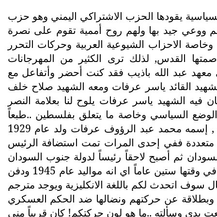
 السياسية يقودها الحزب الاشتراكي اليمني وهو حزب
تفهم ووعي جيد بها ولهم روح أممية تقوم على نصرة
وخاصة الاحزاب الشيوعية العربية وحركات التحرر
صمتها القدس, لذلك ترى الكثير من المهرجانات
معهد عبد الله باذيب فقد كنت أحضر وأتفاعل مع
لشهيد القائد ياسر عرفات ومعه الشهيد صلاح خلف
ان فيه الشهيد ياسر عرفات يلوح لنا بعلامة النصر
الوضع السياسي وخاصة ما يتعلق بفلسطين ..طبعاً
الشهيد ياسر عرفات مات مسموماً من قبل الصهاينة بحيث تم نقله الى باريس لكنه لفظ أنفاسه هناك , إسمه محمد عبد الرؤوف عرفات ولد عام 1929
فريقية وعالمية متعددة ففي إحدى المرات تمت استضافة الرئيس
ودان ثم أصبح لاحقاً رئيساً لدولة جنوب السودان
وفي يوم 30 تموز عام 2005 وكان قد عاد من اوغندا , تحطمت مروحيته ..! ومات في الحال وكان عمره في وقتها ستين عاماً اي انه مواليد عام 1945 ودفن
قال سوف اتحدث لكم باللغة الانكليزية ويوجد مترجم
ة وبطلاقة عن حركتهم ونضالها ضد الحكم العسكري
ت يدي وسألته ..ما هو لون حركتكم! كان قريباً مني