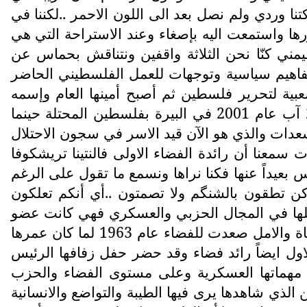
تنا وردي ولم نصل بعد الى اللون الاحمر ..لكننا في
ا واستمعت اليه بإصغاء وعند الاستراحة التي هي
ي كنّا نحن الثلاثة واقفين ونتناقش بحماس عن
فاهيم سياسية وتوجهات للعمل الفلسطيني الحاضر
لشعبية لتحرير فلسطين ثم أصبح أمينها العام وإسمه
مصطفى علي الزبري الذي ولد في 4 أيار عام 1938 في عرابة وتم قتله من قبل الصهاينة في يوم 27 آب عام 2001 في البيرة بفلسطين المحتلة حينما
سعدات والذي هو الآن قيد الاسر في سجون الاحتلال
ت سمعنا أن رائدة الفضاء الاولى فالنتينا تريشكوفا
 بعيداً عنها فكنا نراها ونسمع ما تقول على الرغم
اكن تطقون بالشنگم ولا تصمتون ..أي أنكم تعلكون
ن عملها في المجال الحزبي والعسكري فهي كانت عضو
لجنة مركزية في الحزب الشيوعي السوفيتي وكانت رتبتها العسكرية لواء ,,كانت فالنتينا شابة مفعة بالحياة والامل صعدت للفضاء عام 1963 لما كان عمرها
في الفضاء وكان زوجها الاول ايضاً رائد فضاء وقد حضر حفل زفافها الرئيس
هماتها العسكرية وعلى مستوى الفضاء والحزب
لسوفييتي ..لكن الذي شاهدها يرى فيها الطيبة والتواضع والانسانية