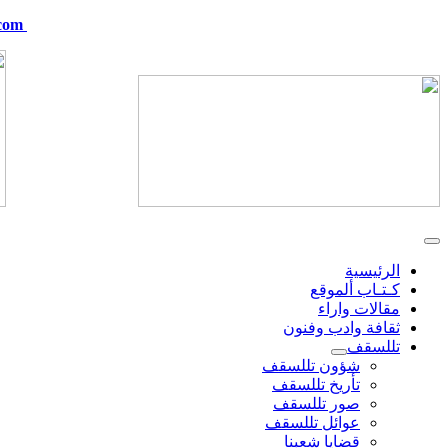
com
telskof@hotmail.com
الرئيسية
كـتـاب ألموقع
مقالات واراء
ثقافة وادب وفنون
تللسقف
شؤون تللسقف
تأريخ تللسقف
صور تللسقف
عوائل تللسقف
قضايا شعبنا