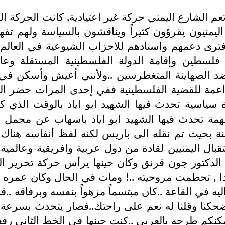
وتعم الشارع اليمني حركة غير اعتيادية, كانت الحركة
ن اليمنيون يقرؤون كثيراً ويناقشون بالسياسة ولهم 
فترى دعمهم واسنادهم للاحزاب الشيوعية في العالم 
لسطين وإقامة الدولة الفلسطينية المستقلة وعا
ضد الصهاينة المتغطرسين ..ولأنني أعيش وأسكن في 
الداعمة للقضية الفلسطينية ففي إحدى المرات حضر ا
وة سياسية تحدث فيها الشهيد ابو اياد بالوقت الذي ك
مهمة تحدث فيها الشهيد ابو اياد باسهاب عن مجمل 
ام 2004, بالاضافة الى استقبال اليمنيين لقادة من دول عربية وا
الدكتور جون قرنق وكان حينها يرأس حركة تحرير الس
يه في القاعة ..كان مبتسماً مزهواً بنفسه وبرفاقه ..
ضحكنا وقلنا له نعم على راحتك..فصار يتحدث بسرع
كنكم طرحه بالعربي ..كنت حينها في الخط الثاني رفع