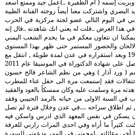
يس الحزب الشيوعي العراقي وكان اوبريت إسمه ( أم الظفيرة ..)عمل جيد وممتع أسعد
لبصري واشتركت معنا أيضاً زوجته الفنانة الطيبة
بي في اليوم التالي عضو لجنة مركزية في الحزب
ا في هذا العرض ..قلت له يعني انك شاهدته ..قال إنه
يمكننا ان نتعاون معكم في ما يخدم الشعب اليمني
والالحان والحضور المستمر حتى ظهر بهذا المستوى
الراقي والذي ابهر كل من شاهده..والفقيد الدكتور حميد البصري من اهالي البصرة التي ولد فيها عام 1935 وبعد استقراره في عدن لمدة طويلة , انتقل مع
عائلته الى هولندا واستقر في لاهاي التي توفى فيها يوم 27 نيسان عام 2022 وهو باحث وموسيقي وحاصل على شهادة الدكتوراة في الموسيقا عام 2011
بإسم ( ورد آذار ) وهي من نظم الشاعر فالح حسون
لاحتفالات فقد إستمعت مرة الى حفل غناء للمطرب
هدته مرة وسلمت عليه وكان ممسكاً بالعود والفقيد
في محافظة الجيزة وأصيب في السنة الاولى من حياته بالرمد الحبيبي وفقد
 فيتم سجنه ومن ثم اطلاق سراحه ....في عدن وخلال فترة لم تصل
كان يسكن في نفس المعهد الذي ادرس واسكن فيه
ت كثيراً ما أراه وفي احدى المرات زارني للغرفة
والذي كان في البيكاجي التي يسكنها أخي وعائلته ..لمحوني في الممر ودعوني للسهرة