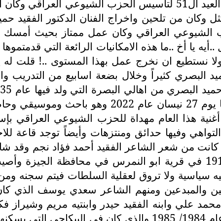
.. وفي هذه القاعة الكبيرة قدمنا عمل فني بمناسبة العيد ال51 لتأس
ان من تلحين واخراج الفنان الدكتور الفقيد حميد ا
زب الشيوعي العراقي وكان عمل ممتاز بحيث أمسك 
أيه يا أخ ..ما هذه الامكانيات الرائعة التي قدمتموه
لا نستطيع ان نخرج عمل بهذا المستوى ..! قلت له 
حميد البصري كثيراً وخلال بضعة اسابيع من التدريب 
لها أغنية هذا العام مهداة للحزب الشيوعي العراقي 
التواهي وفيها حدائق ومنتزهات وأيضاً توجد قاعة ل
ي كانت من شعر الشاعر الفقيد أحمد فؤاد نجم وقد شا
الشيخ هو إمام محمد أحمد عيسى وقد ولد عام 1918 في قرية ابو النمرس 
رة عام 1995 وكان غالبية اغانيه سياسية ولا تروق لعقلية السلطات
نانين والمبدعين ومنهم الشاعر سعدي يوسف الذي 
مد علي وابنه الفقيد حيدر وابنتيه مريم وشيراز فكن
للسؤال عن احد الاشخاص وعند حفل رأس السنة عام 1984/ 1985 