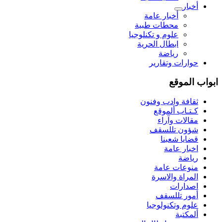
أخبار
أخبار عامة
محطات طبية
علوم و تکنلوجیا
ابطال الحرية
رياضة
حوارات وتقارير
ابواب الموقع
ثقافة وادب وفنون
كـتـاب ألموقع
مقالات وآراء
شؤون تللسقف
قضايا شعبنا
اخبار عامة
رياضة
منوعات عامة
المراة والاسرة
اصدارات
أمور تللسقف
علوم وتكنولوجيا
ألمكتبة