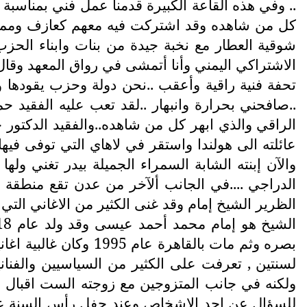
كل من شاهده وقد اشتركت فيه معهم كعازف وممثل وك
شوقية العطار مع نخبة جيدة من بنات وابناء الح
الاشتراكي اليمني وأنا أتمشى في رواق المعهد وقال ..
تحفة فنية راقية وأعقب ..نحن دولة وحزب يقودها و
..صافحني بحرارة وانبهار ..لقد تعب عليه الفقيد 
والآن إبنته الشابة السمراء الجميلة بيدر تغني و
الدراجي ....في الجانب ألآخر من عدن تقع منطقة 
الظرير الشيخ إمام وقد غنى الكثير من الاغاني الت
بصره وثم مات بالقاه
لسنتين , تعرفت على الكثير من السياسيين والف
ولكنه في جانب المتزوجين مع زوجته الست اقبال مح