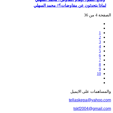
لماذا يتحدثون عن مفاوضات؟// محمد السهلي
الصفحة 4 من 36
1
2
3
4
5
6
7
8
9
10
والمساهمات علی الایمیل
tellaskepa@yahoo.com
tskf2004@gmail.com