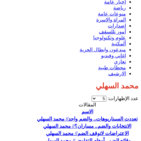
اخبار عامة
رياضة
منوعات عامة
المراة والاسرة
اصدارات
أمور تللسقف
علوم وتكنولوجيا
ألمكتبة
مبدعون وابطال الحرية
اغاني وفيديو
تعازي
محطات طبية
الارشيف
محمد السهلي
عدد الإظهارات:
المقالات
الاسم
تعددت السيناريوهات.. والضم واحد// محمد السهلي
الانتخابات والضم.. مساران؟// محمد السهلي
الاعتراضات لاتوقف الضم// محمد السهلي
وقائع الضم.. أوهام التفاوض// محمد السهلي