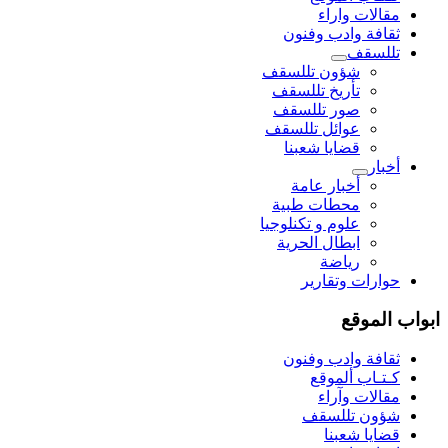
مقالات واراء
ثقافة وادب وفنون
تللسقف
شؤون تللسقف
تأريخ تللسقف
صور تللسقف
عوائل تللسقف
قضايا شعبنا
أخبار
أخبار عامة
محطات طبية
علوم و تکنلوجیا
ابطال الحرية
رياضة
حوارات وتقارير
ابواب الموقع
ثقافة وادب وفنون
كـتـاب ألموقع
مقالات وآراء
شؤون تللسقف
قضايا شعبنا