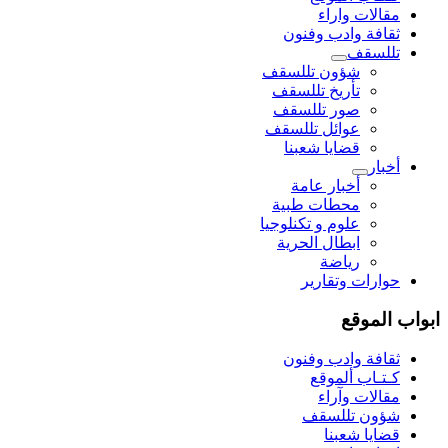
مقالات واراء
ثقافة وادب وفنون
تللسقف
شؤون تللسقف
تأريخ تللسقف
صور تللسقف
عوائل تللسقف
قضايا شعبنا
أخبار
أخبار عامة
محطات طبية
علوم و تکنلوجیا
ابطال الحرية
رياضة
حوارات وتقارير
ابواب الموقع
ثقافة وادب وفنون
كـتـاب ألموقع
مقالات وآراء
شؤون تللسقف
قضايا شعبنا