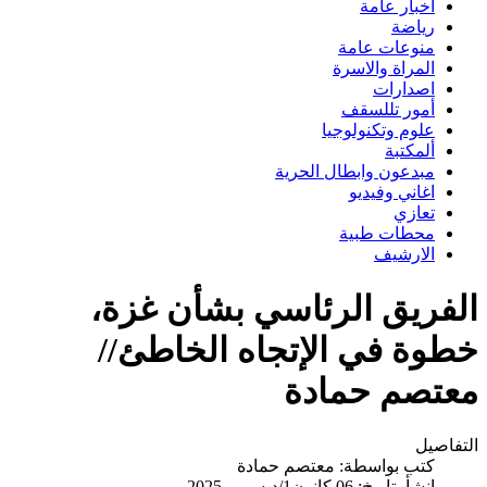
اخبار عامة
رياضة
منوعات عامة
المراة والاسرة
اصدارات
أمور تللسقف
علوم وتكنولوجيا
ألمكتبة
مبدعون وابطال الحرية
اغاني وفيديو
تعازي
محطات طبية
الارشيف
الفريق الرئاسي بشأن غزة،
خطوة في الإتجاه الخاطئ//
معتصم حمادة
التفاصيل
كتب بواسطة:
معتصم حمادة
انشأ بتاريخ: 06 كانون1/ديسمبر 2025