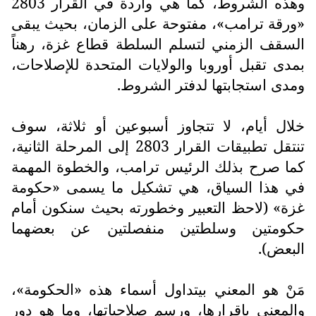
وهذه الشروط، كما هي واردة في القرار 2803
«ورقة ترامب»، مفتوحة على الزمان، بحيث يبقى
السقف الزمني لتسلم السلطة قطاع غزة، رهناً
بمدى تقبل أوروبا والولايات المتحدة للإصلاحات،
ومدى استجابتها لدفتر الشروط.
خلال أيام، لا تتجاوز أسبوعين أو ثلاثة، سوف
تنتقل تطبيقات القرار 2803 إلى المرحلة الثانية،
كما صرح بذلك الرئيس ترامب، والخطوة المهمة
في هذا السياق، هي تشكيل ما يسمى «حكومة
غزة» (لاحظ التعبير وخطورته بحيث سنكون أمام
حكومتين وسلطتين منفصلتين عن بعضهما
البعض).
مَنْ هو المعني بيتداول أسماء هذه «الحكومة»،
والمعني بإقرارها، ورسم صلاحياتها، وما هو دور