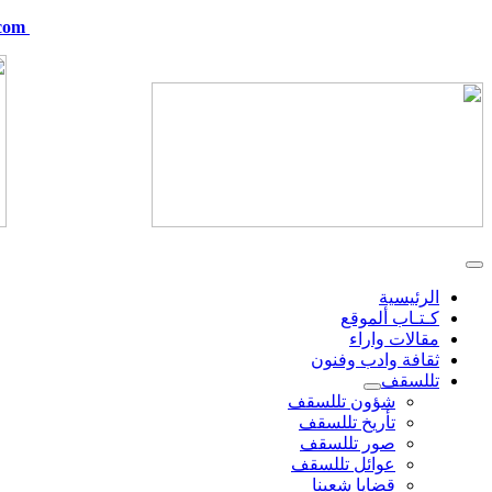
com
telskof@hotmail.com
الرئيسية
كـتـاب ألموقع
مقالات واراء
ثقافة وادب وفنون
تللسقف
شؤون تللسقف
تأريخ تللسقف
صور تللسقف
عوائل تللسقف
قضايا شعبنا