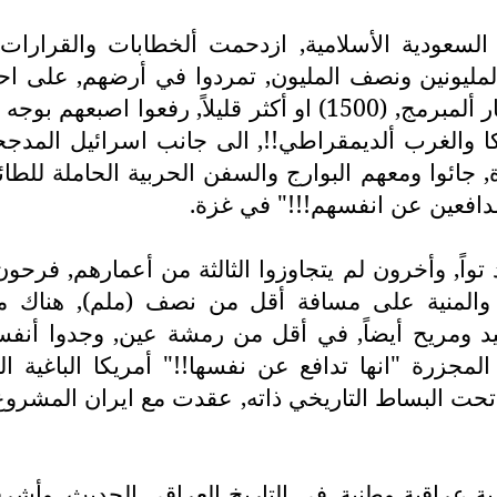
في السعودية الأسلامية, ازدحمت ألخطابات والقرارا
لمليونين ونصف المليون, تمردوا في أرضهم, على اح
عانوا خلاله وحشية الأحتلال والحصار والأذلال والأفقار ألمبرمج, 
والغرب ألديمقراطي!!, الى جانب اسرائيل المدججة,
ة, جائوا ومعهم البوارج والسفن الحربية الحاملة للطا
لمدافعين عن انفسهم!!!" في غزة.
تواً, وأخرون لم يتجاوزوا الثالثة من أعمارهم, فرح
, والمنية على مسافة أقل من نصف (ملم), هناك م
 ومريح أيضاً, في أقل من رمشة عين, وجدوا أنفسه
لمجزرة "انها تدافع عن نفسها!!" أمريكا الباغية 
من تحت البساط التاريخي ذاته, عقدت مع ايران المشرو