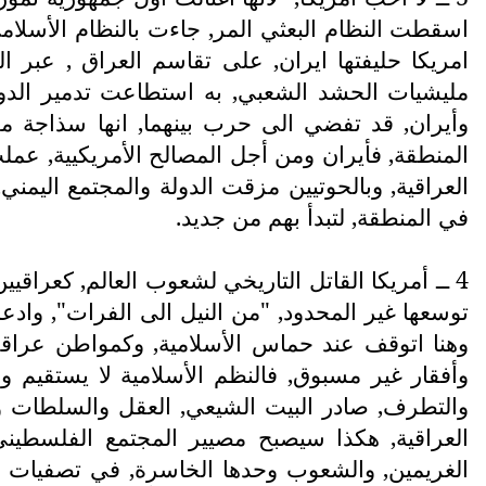
اسقطت النظام البعثي المر, جاءت بالنظام الأسلامي
امريكا حليفتها ايران, على تقاسم العراق , عبر ا
مليشيات الحشد الشعبي, به استطاعت تدمير الدولة 
وأيران, قد تفضي الى حرب بينهما, انها سذاجة مفر
المنطقة, فأيران ومن أجل المصالح الأمريكيية, عمل
العراقية, وبالحوتيين مزقت الدولة والمجتمع اليم
في المنطقة, لتبدأ بهم من جديد.
4 ــ أمريكا القاتل التاريخي لشعوب العالم, كعراقيي
توسعها غير المحدود, "من النيل الى الفرات", وادعم
وهنا اتوقف عند حماس الأسلامية, وكمواطن عراقي, 
وأفقار غير مسبوق, فالنظم الأسلامية لا يستقيم وج
العراقية, هكذا سيصبح مصيير المجتمع الفلسطين
الغريمين, والشعوب وحدها الخاسرة, في تصفيات داخ