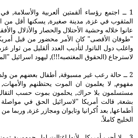
1 ــ اجتمع رؤساء ألقمتين ألعربية والأسلامة, 
المثقوب في غزة, مدينة صغيرة, يسكنها أقل من ا
"طوفان الأقصى" كان الأمر محضور من قبل أمريكا 
واغلب دول الناتوا, لتأديب العدد ألقليل من ثوار غز
لاسترجاع (الحقوق المغتصبه!!!), ليهود اسرائيل "ا
2 ــ حالة رعب غير مسبوقة, أطفال بعضهم من ولد 
مفهوم, لا يعلمون ان الموت يحتظنهم والأمهات
مستسلمون بلا حراك, يحلمون بموت حسب التقاليد
بشعة, قالت أمريكا "لاسرائيل الحق في مواصلة ا
أطماعها, بعد اُكرانيا وتايوان ومجازر غزة, وربما 
الخليج كاملاً.
3 ــ لا أحب أمريكا,