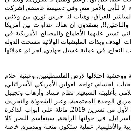
ء الا لتأتي بالأمر منه, وفي دسيسة غامضة, اشركت
 المباشر للعراق, وهيأت لنا حرس ثوري من ولائيي
الباحثين!!, يعتقدون ان هناك عداوات بين أمريكا
لتي تسير عليهما الأطماع والمصالح الأمريكية في
ذات الهدف وبذات المليشيات الولائية مسحت الدولة
ت النجاح, في عملية غسيل جهادي, لجرائم عملائها
ية ووحشية احتلالها لارض الفلسطينيين, وعبثية احلام
حيات الجسام, تواجه الغولين الأمريكي الأسرائيلي,
امي بأغلبيته الشيعية, نظام فساد وأرهاب وتجهيل
وتمزيق الوحدة المجتمعية, وعبر الشعوذة والتخريف
والتطرف, صادر البيت الشيعي, العقل والسلطات والثروات, وسفك دم العراقيين, ولا زالت مذابح ثوار الأول من تشرين 2019, ماثلة على ابواب الذاكرة
ائيل, في جولتها الراهنة, سيتقاسم النصر كلا
ية والأقليمية, عملية ستكون متعبة ومدمرة, خاصة