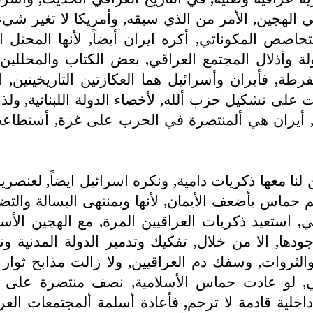
 الهجين, الأمر من الذي سبقه, وأمريكا لا تغير شي
لتحاصص المكوناتي, أكره ايران أيضاً, لأنها المحتل
وأذلال المجتمع العراقي, بعض الكتاب والمحللين و
طة, فأيران وأسرائيل هما العكازتين التاريخيتين, ا
ت على تشكيل حزب ألله, لأخصاء الدولة اللبنانية, ول
ني, أيران هي ألمنتصرة في الحرب على غزة, أستطاع
ن لنا معها ذكريات دامية, ونكره اسرائيل ايضاً, لعنصر
 حماس بأضعف الأيمان, لأنها وبمنتهى البسالة والتض
استعيد ذكريات العراقيين المرة, مع الهجين الأسل
ودها, الا من خلال, تفكيك وتدمير الدولة المدنية 
ي, لو عادت حماس الأسلامية, نصف منتصرة على اسر
لية قادمة لا ترحم, فأعادة أسلمة ألمجتمعات العرب