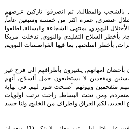
ت, بالشجب والمطالبة, ثم انصرفوا تاركين عرضهم
تلال عنصري, عمره اكثر من خمسة وسبعين عاماً,
(1500) او أكثر قليلاً, رفعوا اصبعهم بوجه الأحتلال اليهودي, بمنتهى الشجاعة والبسالة, اطلقوا
 بأخطر السلاح التقليدي والنووي, تدخلت امريكا
ئرات, بأخطر اسلحتها, بما فيها الغواصسات النووية,
ون بأحضان امهاتهم, يشيرون بأطرافهم الى فرح غير
سنين ومقعدين لا يستطيعون حمل ألسلاح, أنهم
م متفحمين وبيوتهم أصبحت قبور لهم, في نهاية
المتمردة, ومن تحت البساط, راحت ترتب اولويات
ع الجديد, لكم العراق واطراف من الخليج, ولنا جسد
لأنها اغتالت اول جمهورية تموزية عراقية وطنية, في التاريخ العراقي الحديث, وأشرفت على قتل اول زعيم وطني لا يتكرر(1), وبعد ان