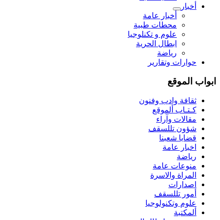
أخبار
أخبار عامة
محطات طبية
علوم و تکنلوجیا
ابطال الحرية
رياضة
حوارات وتقارير
ابواب الموقع
ثقافة وادب وفنون
كـتـاب ألموقع
مقالات وآراء
شؤون تللسقف
قضايا شعبنا
اخبار عامة
رياضة
منوعات عامة
المراة والاسرة
اصدارات
أمور تللسقف
علوم وتكنولوجيا
ألمكتبة