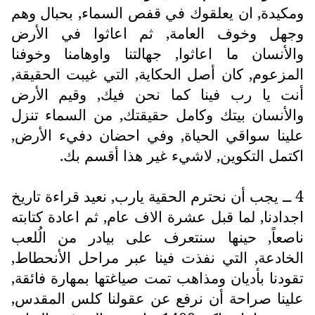
ومكيدة, ان يعلقوك في قفص السماء, بحبال وهم
وجهل وخوف العامة, ثم اعاثوا في الأرض
والأنسان ما اعاثوا, جهالتنا واوهامنا وخوفنا
المزعوم, كان أصل الحكاية, التي غيبت الحقيقة,
أنت يا رب فينا كما نحن فيك, وقيم الأرض
والأنسان بيتك وكامل حقيقتك, من السماء تنزل
علينا سواقي الحياة, وفي احضان دفيء الأرض,
اكتمل التكوين, لاشيء غير هذا أقسم بك.
4 ــ يجب أن نحترم الحقية يارب, نعيد قراءة تاريخ
اجدادنا, لما قبل عشرة الاف عام, ثم اعادة كتابته
ناصعاً, حينها سنتعرف على بيادر من الُلعب
الخادعة, التي نفذت فينا عبر مراحل الأنحطاط,
تقودنا بأديان ومذاهب تمت صياغتها بمهارة فائقة,
علينا صراحة أن نرفع عن عقولنا كلس المقدس,