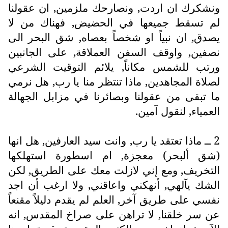
ونشكرك ان اردت, ونصارحك ملزمين, ان عقولنا
لم تسقط جميعها في الحضيض, فهناك من لا
يصدق, ان نبياً او شخصاً بعصاه, شق البحر الى
نصفين, واوقف السفن العملاقة, على الجانبين
ورتب للشمس مكاناً, يلائم التوقيت الشرعي
لصلاة المجاهدين, ماذا تنتظر منا يا رب, هل نرمي
ما تبقى من عقولنا وبصائرنا في مزابل الجهالة
العمياء, لنقول آمين.
2 ــ ماذا تعتقد يا رب, وانت سيد العارفين, هل انها
(شق ألبحر) معجزة, ام اسطورة استهلكها
التخريف, ومع إني لازلت معك على الطريق, لكن
الشك يآلهي, أنهكني واعاقني, ولا ارغب أن اجد
نفسي على طريق آخر, العلم لم يقدم دليلاً مقنعاً
عن سر خلقنا, لا تراهن على صراخ المقدس, انه