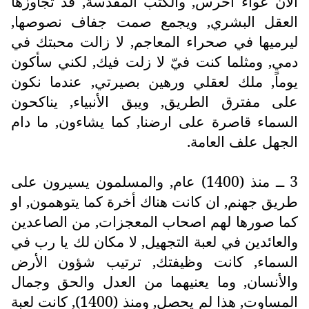
الآن عواء اخرس, والكتب المقدسة, قد تجاوزها
العقل البشري, ويجمع صمت جفاف نصوصها,
ليرميها في صحراء المعاجم, لا زالت محبتك في
دمي, ومثلما كنت فيّ لا زلت فيك, لكني سأكون
يوماً, ملك لعقلي ورهين بصيرتي, عندما نكون
على مفترق الطريق, ويبق الأنبياء, يناكحون
السماء قاصرة على ارضنا, كما يشاءون, ما دام
الجهل علف العامة.
3 ــ منذ (1400) عام, والمسلمون يسيرون على
طريق جهنم, ان كانت هناك أخرة كما يتوهمون, او
كما صورها لهم اصحاب المعجزات, من الصاعدين
والعائدين في لعبة التجهيل, لا مكان لك يا رب في
السماء, كانت وظيفتك, ترتيب شؤون الأرض
والأنسان, وما يعنيهما من العدل والحق وجمال
المساوت, هذا لم يحصل, ومنذ (1400), كانت لعبة