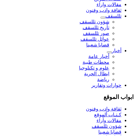
مقالات واراء
ثقافة وادب وفنون
تللسقف
شؤون تللسقف
تأريخ تللسقف
صور تللسقف
عوائل تللسقف
قضايا شعبنا
أخبار
أخبار عامة
محطات طبية
علوم و تکنلوجیا
ابطال الحرية
رياضة
حوارات وتقارير
ابواب الموقع
ثقافة وادب وفنون
كـتـاب ألموقع
مقالات وآراء
شؤون تللسقف
قضايا شعبنا