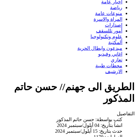
اخبار عامة
رياضة
منوعات عامة
المراة والاسرة
اصدارات
أمور تللسقف
علوم وتكنولوجيا
ألمكتبة
مبدعون وابطال الحرية
اغاني وفيديو
تعازي
محطات طبية
الارشيف
الطريق الى جهنم// حسن حاتم
المذكور
التفاصيل
كتب بواسطة:
حسن حاتم المذكور
انشأ بتاريخ: 04 أيلول/سبتمبر 2024
حدث بتاريخ: 15 أيلول/سبتمبر 2024
الزيارات: 1170