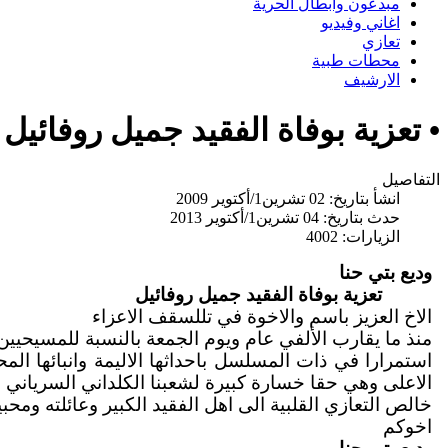
مبدعون وابطال الحرية
اغاني وفيديو
تعازي
محطات طبية
الارشيف
• تعزية بوفاة الفقيد جميل روفائيل
التفاصيل
انشأ بتاريخ: 02 تشرين1/أكتوير 2009
حدث بتاريخ: 04 تشرين1/أكتوير 2013
الزيارات: 4002
وديع بتي حنا
تعزية بوفاة الفقيد جميل روفائيل
الاخ العزيز باسم والاخوة في تللسقف الاعزاء
منذ ما يقارب الألفي عام ويوم الجمعة بالنسبة للمسيحيين
استمرارا في ذات المسلسل باحداثها الاليمة وانبائها المح
الاعلى وهي حقا خسارة كبيرة لشعبنا الكلداني السرياني 
خالص التعازي القلبية الى اهل الفقيد الكبير وعائلته ومح
اخوكم