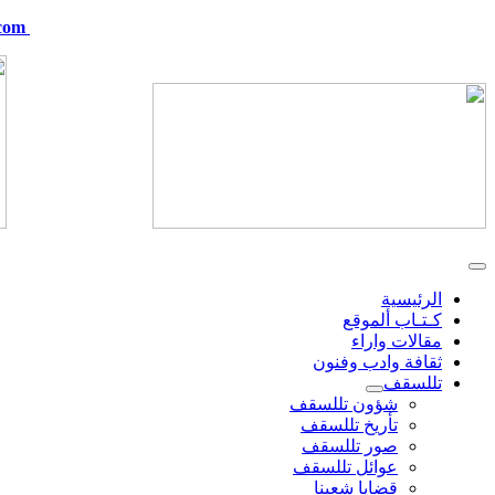
com
telskof@hotmail.com
الرئيسية
كـتـاب ألموقع
مقالات واراء
ثقافة وادب وفنون
تللسقف
شؤون تللسقف
تأريخ تللسقف
صور تللسقف
عوائل تللسقف
قضايا شعبنا