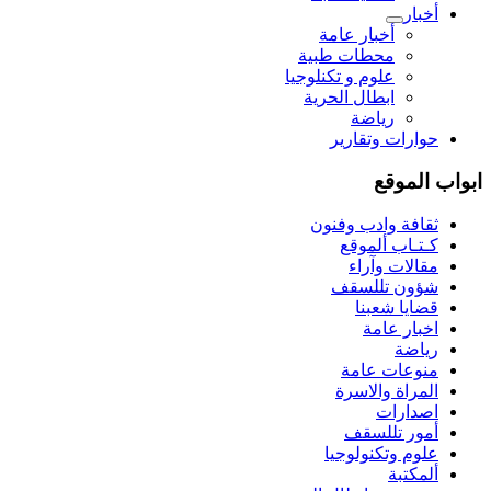
أخبار
أخبار عامة
محطات طبية
علوم و تکنلوجیا
ابطال الحرية
رياضة
حوارات وتقارير
ابواب الموقع
ثقافة وادب وفنون
كـتـاب ألموقع
مقالات وآراء
شؤون تللسقف
قضايا شعبنا
اخبار عامة
رياضة
منوعات عامة
المراة والاسرة
اصدارات
أمور تللسقف
علوم وتكنولوجيا
ألمكتبة