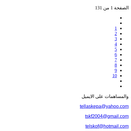
الصفحة 1 من 131
1
2
3
4
5
6
7
8
9
10
والمساهمات علی الایمیل
tellaskepa@yahoo.com
tskf2004@gmail.com
telskof@hotmail.com