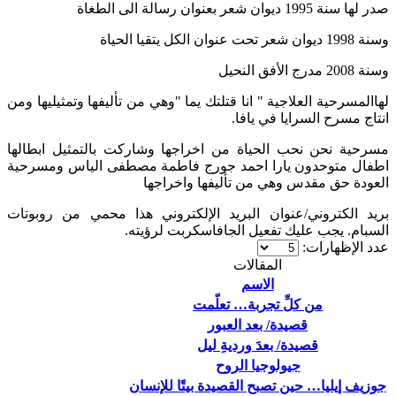
صدر لها سنة 1995 ديوان شعر بعنوان رسالة الى الطغاة
وسنة 1998 ديوان شعر تحت عنوان الكل يتقيا الحياة
وسنة 2008 مدرج الأفق النحيل
لهاالمسرحية العلاجية " انا قتلتك يما "وهي من تأليفها وتمثيليها ومن
انتاج مسرح السرايا في يافا.
مسرحية نحن نحب الحياة من اخراجها وشاركت بالتمثيل ابطالها
اطفال متوحدون يارا احمد جورج فاطمة مصطفى الياس ومسرحية
العودة حق مقدس وهي من تأليفها واخراجها
بريد الكتروني/
عنوان البريد الإلكتروني هذا محمي من روبوتات
السبام. يجب عليك تفعيل الجافاسكربت لرؤيته.
عدد الإظهارات:
المقالات
الاسم
من كلِّ تجربة… تعلّمت
قصيدة/ بعد العبور
قصيدة/ بعدَ ورديةِ ليل
جيولوجيا الروح
جوزيف إيليا… حين تصبح القصيدة بيتًا للإنسان