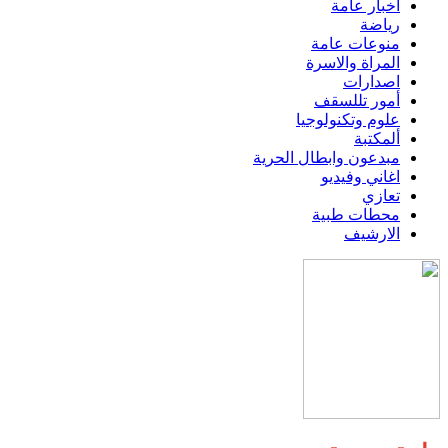
اخبار عامة
رياضة
منوعات عامة
المراة والاسرة
اصدارات
أمور تللسقف
علوم وتكنولوجيا
ألمكتبة
مبدعون وابطال الحرية
اغاني وفيديو
تعازي
محطات طبية
الارشيف