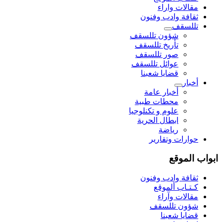
مقالات واراء
ثقافة وادب وفنون
تللسقف
شؤون تللسقف
تأريخ تللسقف
صور تللسقف
عوائل تللسقف
قضايا شعبنا
أخبار
أخبار عامة
محطات طبية
علوم و تکنلوجیا
ابطال الحرية
رياضة
حوارات وتقارير
ابواب الموقع
ثقافة وادب وفنون
كـتـاب ألموقع
مقالات وآراء
شؤون تللسقف
قضايا شعبنا