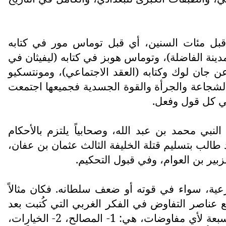
 قبل مئات السنين، أي قبل توماس مور في كتابه
لمدينة الفاضلة)، وتوماس هوبز في كتابه (ليفيثان في
ن جان لوك وكتابه (العقد الاجتماعي)، ومونتسكيو
الشجاعة والجرأة والقوة الجسدية فجميعها اجتمعت
في كل قول وفعل.
نبي محمد بن عبد الله، وصحابياً يلتزم بالأحكام
طالب بتسليم قتلة الخليفة الثالث عثمان بن عفان،
ير بن العوام، وفي قبول التحكيم.
عية، سواء في قوته أو ضعف سلطانه. فكان مثالاً
 عناصر التفاوض في الفكر الغربي التي كُتبت بعد
حوالي 1300 عاماً بعد استشهاد الإمام علي. وعناصر التفاوض التي وثقها العالم الأمريكي روجر فيشر السبعة لأي مفاوضات، هي: 1- المصالح، 2- الخيارات،