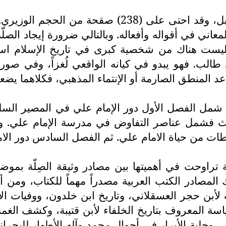
صدر الكتاب عن دار الفرات للثقافة والإعلام في باب
لمعاني في أقواله وأفعاله. وبالتالي ضرورة إيجاد الص
 فليست هناك من شخصية كبرى في تاريخ الإسلام ا
ب. فهو يبدو في كيانه الواقعي لُغزاً، وفي صورته 
المنطق الصارمة أو الإنتماء المذهبي، فكلاهما يضع
 شمل الفصل الأول دور الإمام علي في المصير السل
ثالث فشمل عناصر التفاوض في مدرسة الإمام علي.
ت من حياة الامام علي. ثم الفصل السادس دور الا
تراوحت في أهميتها بين مصادر وثيقة الصِلّة بمو
ادر الكتب العربية مصدراً مهماً للكتاب، ومن أبر
لأبن حجر العسقلاني، وتاريخ ابن خلدون، ووفيات الأع
ة المعروف بتاريخ الخلفاء لأبن قتيبة، وكشف الغمة ف
ني، وحلية الأبرار في أحوال محمد وآله الأطهار للبحرا