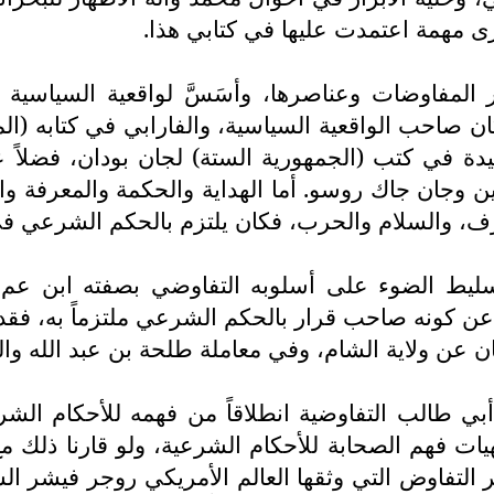
ى مهمة اعتمدت عليها في كتابي هذا.
 المفاوضات وعناصرها، وأسَسَّ لواقعية السياسية
ي كان صاحب الواقعية السياسية، والفارابي في كتابه (ا
ة في كتب (الجمهورية الستة) لجان بودان، فضلاً ع
ين وجان جاك روسو. أما الهداية والحكمة والمعرفة و
شرف، والسلام والحرب، فكان يلتزم بالحكم الشرعي 
سليط الضوء على أسلوبه التفاوضي بصفته ابن عم ال
ن كونه صاحب قرار بالحكم الشرعي ملتزماً به، فقد 
ن ولاية الشام، وفي معاملة طلحة بن عبد الله والزب
ي طالب التفاوضية انطلاقاً من فهمه للأحكام الشر
ت فهم الصحابة للأحكام الشرعية، ولو قارنا ذلك مع