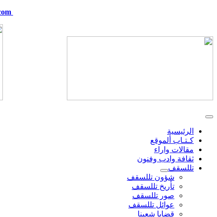
com
telskof@hotmail.com
الرئيسية
كـتـاب ألموقع
مقالات واراء
ثقافة وادب وفنون
تللسقف
شؤون تللسقف
تأريخ تللسقف
صور تللسقف
عوائل تللسقف
قضايا شعبنا