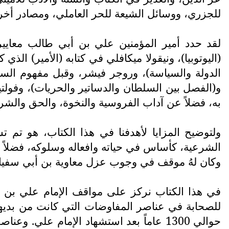
للجزري، ووسائل الشيعة للحر العاملي، ومصادر أخر
لقد حدد أمير المؤمنين علي بن أبي طالب معايير
(اليوتوبيا)، ونيقولا ميكافلي في كتابه (الأمير) الذ
الدولة والسياسة)، وروجر فيشر، وقبل مفهوم السيد
و(الفصل بين السلطان والدساتير والحريات)، وفولت
به، فضلاً عن آداب الفروسية والنخوة، والحق وال
ولتوضيح المزايا لأهدفنا في هذا الكتاب، هو تم ت
الشرعية، كأساس في حياته وافعاله وسلوكه، فضلاً ع
وكان لهُ موقف في وجوب عزل معاوية بن أبي سفيان ع
في هذا الكتاب نركز على مواقف الإمام علي بن أب
للصحابة في عناصر المفاوضات التي كانت من بديهيا