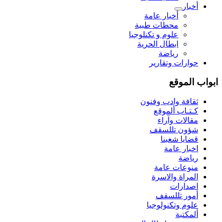
أخبار
أخبار عامة
محطات طبية
علوم و تکنلوجیا
ابطال الحرية
رياضة
حوارات وتقارير
ابواب الموقع
ثقافة وادب وفنون
كـتـاب ألموقع
مقالات وآراء
شؤون تللسقف
قضايا شعبنا
اخبار عامة
رياضة
منوعات عامة
المراة والاسرة
اصدارات
أمور تللسقف
علوم وتكنولوجيا
ألمكتبة