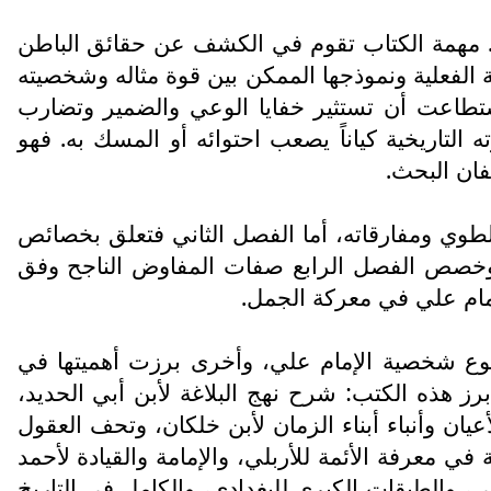
ل، وقد احتى على (238) صقحة من الحجم الوزيري. مهمة الكتاب تقوم في الكشف عن حقائق الباطن
لّة الفعلية ونموذجها الممكن بين قوة مثاله وشخصيته
ستطاعت أن تستثير خفايا الوعي والضمير وتضارب
التاريخية كياناً يصعب احتوائه أو المسك به. فهو
فان البحث.
طوي ومفارقاته، أما الفصل الثاني فتعلق بخصائص
 وخصص الفصل الرابع صفات المفاوض الناجح وفق
مام علي في معركة الجمل.
ضوع شخصية الإمام علي، وأخرى برزت أهميتها في
ز هذه الكتب: شرح نهج البلاغة لأبن أبي الحديد،
يان وأنباء أبناء الزمان لأبن خلكان، وتحف العقول
ي معرفة الأئمة للأربلي، والإمامة والقيادة لأحمد
ني، والطبقات الكبرى للبغدادي، والكامل في التاريخ