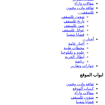
مقالات واراء
ثقافة وادب وفنون
تللسقف
شؤون تللسقف
تأريخ تللسقف
صور تللسقف
عوائل تللسقف
قضايا شعبنا
أخبار
أخبار عامة
محطات طبية
علوم و تکنلوجیا
ابطال الحرية
رياضة
حوارات وتقارير
ابواب الموقع
ثقافة وادب وفنون
كـتـاب ألموقع
مقالات وآراء
شؤون تللسقف
قضايا شعبنا