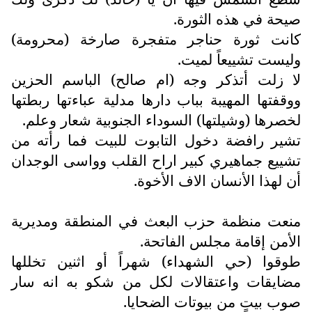
صيحة في هذه الثورة.
كانت ثورة حناجر متفجرة صارخة (محرومة)
وليست تشييعاً لميت.
لا زلت أتذكر وجه (ام صالح) الباسم الحزين
ووقفتها المهيبة بباب دارها مدلية عباءتها ربطتها
لخصرها (وشيلتها) السوداء الجنوبية شعار وعلم.
تشير رافضة دخول التابوت للبيت فما رأته من
تشييع جماهيري كبير اراح القلب وواسى الوجدان
أن لهذا الأنسان الاف الأخوة.
منعت منظمة حزب البعث في المنطقة ومديرية
الأمن إقامة مجلس الفاتحة.
طوقوا (حي الشهداء) شهراً أو اثنين تخللها
مضايقات واعتقالات لكل من شكو به انه سار
صوب بيتٍ من بيوتات الضحايا.