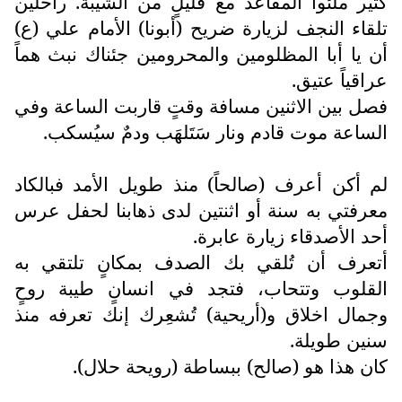
كثير ملئوا المقاعد مع قليلٍ من الشَيَبة. راحلين
تلقاء النجف لزيارة ضريح (أبونا) الأمام علي (ع)
أن يا أبا المظلومين والمحرومين جئناك نبث هماً
عراقياً عتيق.
فصل بين الاثنين مسافة وقتٍ قاربت الساعة وفي
الساعة موت قادم ونار سَتَلهَب ودمٌ سيُسكب.
لم أكن أعرف (صالحاً) منذ طويل الأمد فبالكاد
معرفتي به سنة أو اثنتين لدى ذهابنا لحفل عرس
أحد الأصدقاء زيارة عابرة.
أتعرف أن تُلقي بك الصدف بمكانٍ تلتقي به
القلوب وتتحاب، فتجد في انسانٍ طيبة روحٍ
وجمال اخلاق و(أريحية) تُشعِرك إنك تعرفه منذ
سنين طويلة.
كان هذا هو (صالح) ببساطة (رويحة حلال).