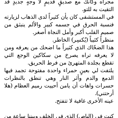
مجراه وكأنك مع صديقٍ قديمٍ لا وجهٍ جديدٍ قد
التقيت به للتو.
في المستشفى كان يأن كثيراً لدى الذهاب لزيارته
فنسبة الحرق في جسمه كبير والألم ينبثق من
صميم القلب أكبر وأمل النجاة أصغر.
منظراً كئيباً (يُكسِر) الخاطر.
هذا الضحّاك الذي كثيراً ما اضحك من يعرفه ومن
لا يعرفه تراه يصرخ من سكاكين الوجع التي
تقطع بجلدة المتهرئ من فرط الحريق.
يلتفت لي بعينٍ حمراء واحدة مفتوحة تجمد فيها
الدمع والدم وأثر النار وهي تنطق بالنظرات
حسرات واهات أن يامن أحييت رميم العظام (هلا
أرحتني).
عينه الأخرى غافية لا تتفتح.
كنت في (الباص) الذي في الخلف وبيننا ساعة من