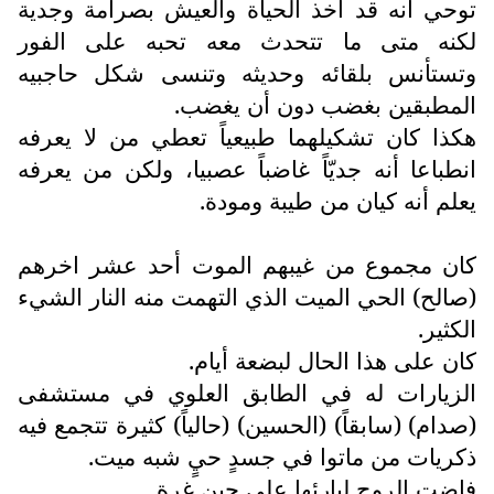
توحي انه قد أخذ الحياة والعيش بصرامة وجدية
لكنه متى ما تتحدث معه تحبه على الفور
وتستأنس بلقائه وحديثه وتنسى شكل حاجبيه
المطبقين بغضب دون أن يغضب.
هكذا كان تشكيلهما طبيعياً تعطي من لا يعرفه
انطباعا أنه جديّاً غاضباً عصبيا، ولكن من يعرفه
يعلم أنه كيان من طيبة ومودة.
كان مجموع من غيبهم الموت أحد عشر اخرهم
(صالح) الحي الميت الذي التهمت منه النار الشيء
الكثير.
كان على هذا الحال لبضعة أيام.
الزيارات له في الطابق العلوي في مستشفى
(صدام) (سابقاً) (الحسين) (حالياً) كثيرة تتجمع فيه
ذكريات من ماتوا في جسدٍ حيٍ شبه ميت.
فاضت الروح لبارئها على حين غرة.