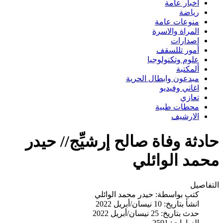
اخبار عامة
رياضة
منوعات عامة
المراة والاسرة
اصدارات
أمور تللسقف
علوم وتكنولوجيا
ألمكتبة
مبدعون وابطال الحرية
اغاني وفيديو
تعازي
محطات طبية
الارشيف
حادثة وفاة صالح إرشيِّج// حيدر
محمد الوائلي
التفاصيل
كتب بواسطة:
حيدر محمد الوائلي
انشأ بتاريخ: 10 نيسان/أبريل 2022
حدث بتاريخ: 25 نيسان/أبريل 2022
الزيارات: 2591