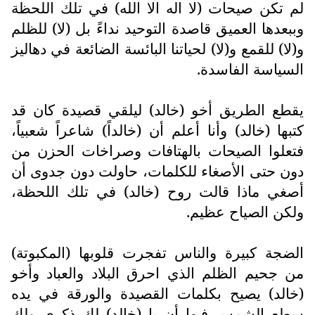
لم تكن صيحات (لا اله الا الله) في تلك اللحظة
وببعدها العميق قاصدة التوحيد نداءً بل (لا) للظلم
و(لا) للقمع و(لا) لحياتنا البائسة الضائعة في دهاليز
السياسة الفاسدة.
يقطع الطريق أخو (خالد) ليلقي قصيدة كان قد
كتبها (خالد) وأنا أعلم أن (خالداً) شاعراً شعبياً،
فتعلوا الصيحات بالهتافات وصراخات الحزن من
دون حتى الأصغاء للكلمات، حاولت دون جدوى أن
أصغي ماذا قالت روح (خالد) في تلك اللحظة،
ولكن الصياح عظيم.
الضجة كبيرة والناس تفجرت قلوبها (المكبوتة)
من جحيم الظلم الذي احرق البلاد والعباد وأخو
(خالد) يصيح بكلمات القصيدة والورقة في يده
سطع الشمس فيها أن يا (خالد) لك ذكرى ولك