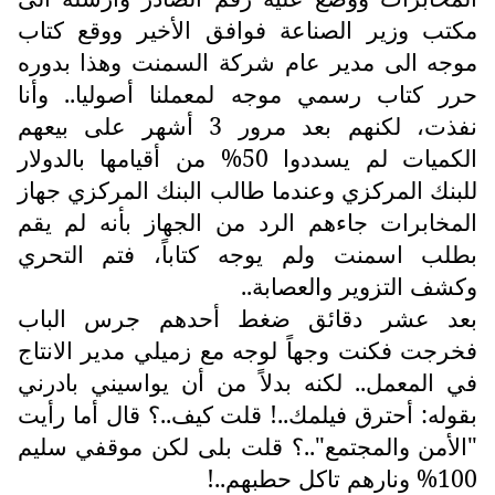
مكتب وزير الصناعة فوافق الأخير ووقع كتاب
موجه الى مدير عام شركة السمنت وهذا بدوره
حرر كتاب رسمي موجه لمعملنا أصوليا.. وأنا
نفذت، لكنهم بعد مرور 3 أشهر على بيعهم
الكميات لم يسددوا 50% من أقيامها بالدولار
للبنك المركزي وعندما طالب البنك المركزي جهاز
المخابرات جاءهم الرد من الجهاز بأنه لم يقم
بطلب اسمنت ولم يوجه كتاباً، فتم التحري
وكشف التزوير والعصابة..
بعد عشر دقائق ضغط أحدهم جرس الباب
فخرجت فكنت وجهاً لوجه مع زميلي مدير الانتاج
في المعمل.. لكنه بدلاً من أن يواسيني بادرني
بقوله: أحترق فيلمك..! قلت كيف..؟ قال أما رأيت
"الأمن والمجتمع"..؟ قلت بلى لكن موقفي سليم
100% ونارهم تاكل حطبهم..!