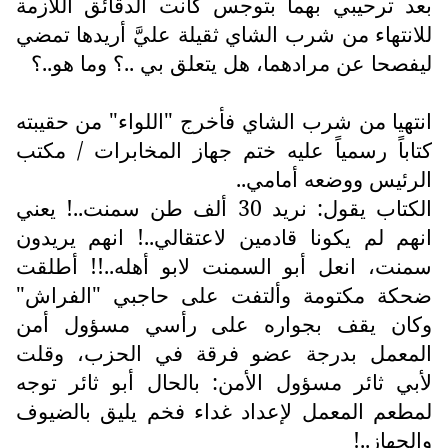
بعد ترحيبي بهما بتوجس كانت الدقائق اللازمة
للانتهاء من شرب الشاي ثقيلة عليَّ أريدها تمضي
ليفصحا عن مرادهما، هل يتعلق بي ..؟ وما هو..؟
انتهيا من شرب الشاي فأخرج "اللواء" من حقيبته
كتاباً رسمياً عليه ختم جهاز المخابرات / مكتب
الرئيس ووضعه أمامي..
الكتاب يقول: نريد 30 ألف طن سمنت..! يعني
انهم لم يكونا قادمين لاعتقالي..! انهم يريدون
سمنت، انعل أبو السمنت لابو أهله..!! أطلقت
ضحكة مكتومة وألتفت على حاجبي "الفراش"
وكان يقف بجواره على رأسي مسؤول أمن
المعمل بدرجة عضو فرقة في الحزب، وقلت
لأبي ثائر مسؤول الأمن: بالحال أبو ثائر توجه
لمطعم المعمل لإعداد غداء فخم يليق بالضيوف
والجهاز..!