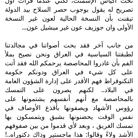
تحت أكياس الإسمنت، لكني عندما قرأت أول
تصريح له يقول بوجوب حصر السلاح بيد الدولة
تيقنت بأن النسخة الحالية لعون غير النسخة
الأولى وان جوزيف عون غير ميشيل عون...
من جانب آخر فقد بحت أصواتنا في مجالدتنا
لطبقتنا السياسية في العراق ونحن نصيح بملأ
الفم بأن غادروا المحاصصة يرحمكم الله فقد أتت
على كل شيء في العراق ودونكم حكومة
التكنوقراط فهم الأقدر على إدارة الشؤون العامة
في البلاد.. لكنهم يصرون على التمسك
بالمحاصصة مع أنهم أنفسهم يشتمونها على
رؤوس الأشهاد ويصفونها بأقذع الأوصاف في
نفس الوقت يحضنونها بشبق ويتمسكون بها
تمسك الغريق ، وبعد لأي قدموا من بين صفوفهم
الأشد ولاءً وقالوا: هذا ماجستير وذاك دكتوراه..!