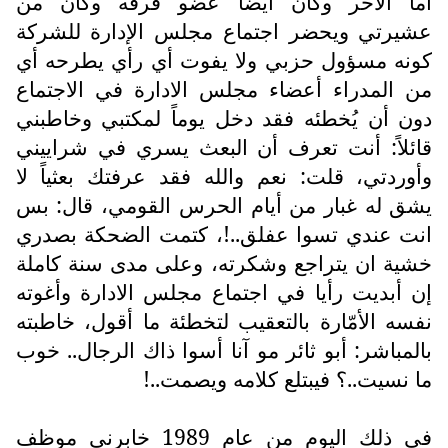
أما الآخر وكان أيضاً عضو فرقه وكان من
عشيرتي ويحضر اجتماع مجلس الإدارة للشركة
كونه مسؤول حزبي ولا يفوت أي رأي يطرحه أي
من المدراء أعضاء مجلس الادارة في الاجتماع
دون أن يُخطئه فقد دخل يوماً لمكتبي وخاطبني
قائلاً: أنت تعرف أن البعث يسري في شراييني
وأوردتي، قلت: نعم والله فقد عرفتك بعثياً لا
يشق له غبار من أيام الحرس القومي، قال: بس
انت عندي تسوا عفلق..!، كتمت الضحكة بصدري
خشية ان يتراجع وشكرته، وعلى مدى سنة كاملة
إن أبديت رأيا في اجتماع مجلس الادارة وأغوته
نفسه الأمّارة بالتعقيب لتخطئة ما أقول، خاطبته
بالمباشر: أبو ثائر مو آنا أسوا ذاك الرجال.. خوب
ما نسيت..؟ فيبتلع كلامه ويصمت..!
في ذلك اليوم من عام 1989 خابرني موظف