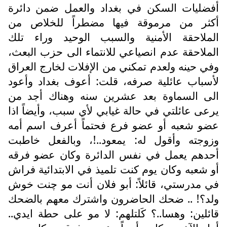
أفضليات السكن في بغداد والعمل ضمن دائرة
أكثر من مرموقة فيها مضطراً للخلاص من
الملاحقة الأمنية والسبب الوحيد وراء تلك
الملاحقة عدم انصياعي للانتماء الى حزب البعث،
وفي حينه ولعدم تمكني من الإفلات لخارج العراق
لأسباب عائلية صرفه، قلت: أعوف بغداد وأعود
الى السماوة بعد عشرين سنه وهناك أجد من
يرعى عائلتي في حالة غيابي لأي سبب، وأيضاً اذا
عضو شعبه أو عضو فرع فحتماً أعرف اسم أمه
وزوجته وأقول له: يمعود..!، وبالفعل خاطبت
أحدهم يعمل في نفس الدائرة وكان عضو فرقه
أو شعبه وكان يوم كنت تلميذ في الابتدائية فراش
في مدرستي، قائلاً: أبو فلان أنت مو چنت خوش
ولد؟! .. ضحك الحاضرون واشترك معهم بالضحك
قائلين: وهسا..؟ كَلتلهم: لا مو على حطة ايدي..