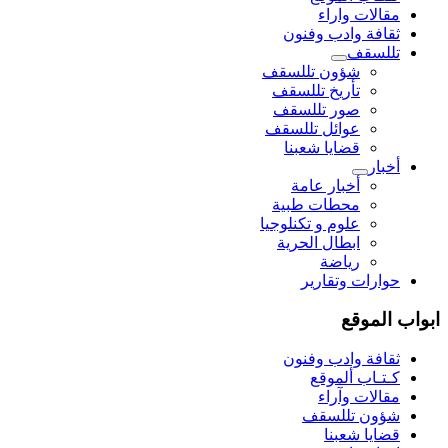
مقالات واراء
ثقافة وادب وفنون
تللسقف
شؤون تللسقف
تأريخ تللسقف
صور تللسقف
عوائل تللسقف
قضايا شعبنا
أخبار
أخبار عامة
محطات طبية
علوم و تکنلوجیا
ابطال الحرية
رياضة
حوارات وتقارير
ابواب الموقع
ثقافة وادب وفنون
كـتـاب ألموقع
مقالات وآراء
شؤون تللسقف
قضايا شعبنا