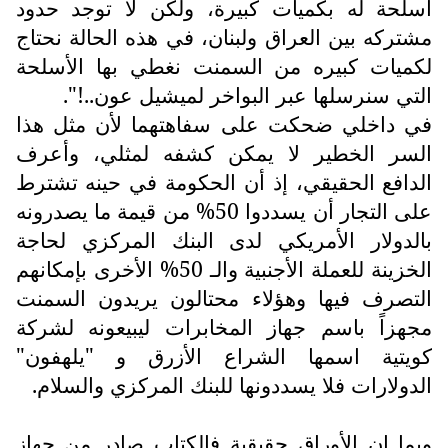
أسلحة له بكميات كبيرة، ولكن لا توجد حدود
مشتركه بين العراق ولبنان، في هذه الحالة نحتاج
لكميات كبيره من السمنت نغطي بها الأسلحة
التي سنرسلها عبر البواخر لميشيل عون..!".
في داخلي ضحكت على سفاهتهما لأن مثل هذا
السر الخطير لا يمكن كشفه لمثلي، وأعرف
الدافع الحقيقي، إذ أن الحكومة في حينه تشترط
على التجار أن يسددوا 50% من قيمة ما يصدرونه
بالدولار الأمريكي لدى البنك المركزي لحاجة
الخزينة للعملة الأجنبية والـ 50% الأخرى بإمكانهم
التصرف فيها وهؤلاء محتالون يريدون السمنت
مجهزاً باسم جهاز المخابرات ليبيعونه لشركة
كويتية اسمها الشراع الأزرق و "يلهفون"
الدولارات فلا يسددونها للبنك المركزي والسلام.
وبما إن الأوراق حقيقية فالكتاب صادر من جهاز