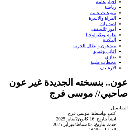
اخبار عامة
رياضة
منوعات عامة
المراة والاسرة
اصدارات
أمور تللسقف
علوم وتكنولوجيا
ألمكتبة
مبدعون وابطال الحرية
اغاني وفيديو
تعازي
محطات طبية
الارشيف
عون.. بنسخته الجديدة غير عون
صاحبي// موسى فرج
التفاصيل
كتب بواسطة:
موسى فرج
انشأ بتاريخ: 16 كانون2/يناير 2025
حدث بتاريخ: 03 شباط/فبراير 2025
الزيارات: 1636