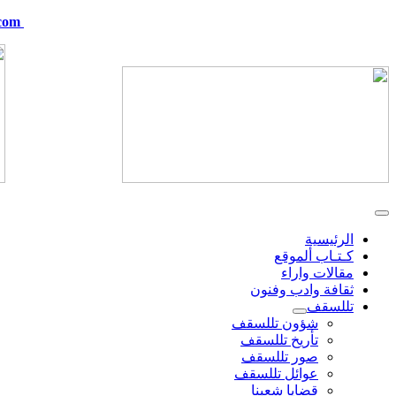
com
telskof@hotmail.com
الرئيسية
كـتـاب ألموقع
مقالات واراء
ثقافة وادب وفنون
تللسقف
شؤون تللسقف
تأريخ تللسقف
صور تللسقف
عوائل تللسقف
قضايا شعبنا