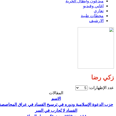
مبدعون وابطال الحرية
اغاني وفيديو
تعازي
محطات طبية
الارشيف
زكي رضا
عدد الإظهارات:
المقالات
الاسم
حزب الدعوة الإسلامية ودوره في ترسيخ الفساد في عراق المحاصصة
الفساد لا يُحارب في السر