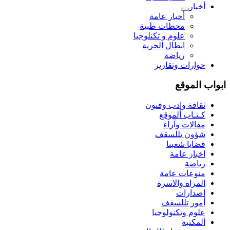
أخبار
أخبار عامة
محطات طبية
علوم و تکنلوجیا
ابطال الحرية
رياضة
حوارات وتقارير
ابواب الموقع
ثقافة وادب وفنون
كـتـاب ألموقع
مقالات وآراء
شؤون تللسقف
قضايا شعبنا
اخبار عامة
رياضة
منوعات عامة
المراة والاسرة
اصدارات
أمور تللسقف
علوم وتكنولوجيا
ألمكتبة