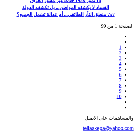
14 تموز 1958 حدث غيّر مسار العراق
الفساد لا يكشفه المواطن... بل تكشفه الدولة
7x7 منطق الثأر الطائفي... أم عدالة تشمل الجميع؟
الصفحة 1 من 99
1
2
3
4
5
6
7
8
9
10
والمساهمات علی الایمیل
tellaskepa@yahoo.com