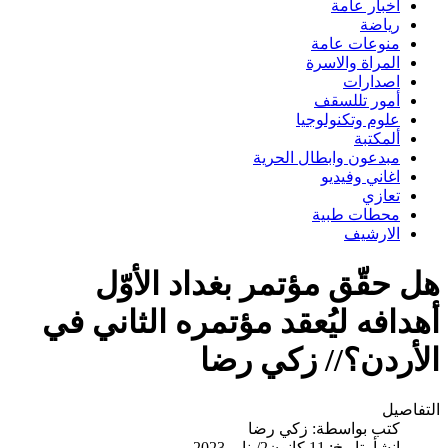
اخبار عامة
رياضة
منوعات عامة
المراة والاسرة
اصدارات
أمور تللسقف
علوم وتكنولوجيا
ألمكتبة
مبدعون وابطال الحرية
اغاني وفيديو
تعازي
محطات طبية
الارشيف
هل حقّق مؤتمر بغداد الأوّل
أهدافه ليُعقد مؤتمره الثاني في
الأردن؟// زكي رضا
التفاصيل
كتب بواسطة:
زكي رضا
انشأ بتاريخ: 11 كانون2/يناير 2023