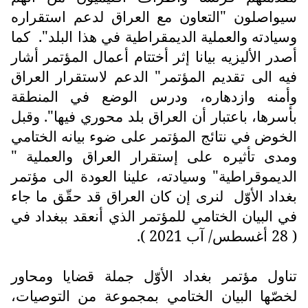
سيواصلون "التعاون مع العراق لدعم استقراره
وسيادته والعملية الديمقراطية في هذا البلد".
كما
أصدر الأليزيه بيانا إثر أختتام أعمال المؤتمر أشار
فيه الى تقديم المؤتمر" الدعم لاستقرار العراق
وأمنه وازدهاره، ودرس الوضع في المنطقة
بأسرها، باعتبار أن العراق بلد محوري فيها". وقبل
الخوض في نتائج المؤتمر على ضوء بيانه الختامي
ومدى تأثيره على إستقرار العراق والعملية "
الديموقراطية" وسيادته، علينا العودة الى مؤتمر
بغداد الأوّل
لنرى إن كان العراق قد حقّق ما جاء
في البيان الختامي للمؤتمر الذي أنعقد ببغداد في
( 28 أغسطس/ آب 2021 ).
تناول مؤتمر بغداد الأوّل جملة قضايا ومحاور
لخصّها البيان الختامي بمجموعة من التوصيات،