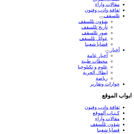
مقالات واراء
ثقافة وادب وفنون
تللسقف
شؤون تللسقف
تأريخ تللسقف
صور تللسقف
عوائل تللسقف
قضايا شعبنا
أخبار
أخبار عامة
محطات طبية
علوم و تکنلوجیا
ابطال الحرية
رياضة
حوارات وتقارير
ابواب الموقع
ثقافة وادب وفنون
كـتـاب ألموقع
مقالات وآراء
شؤون تللسقف
قضايا شعبنا