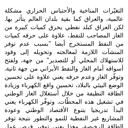
التغيّرات المناخية والأحتباس الحراري مشكلة
عالمية، والعراق كما بقية بلدان العالم يتأثر بها.
لكن العراق كبلد نفطي يحرق كميات كبيرة من
الغاز المصاحب للنفط، علاوة على حرقه كميات
من النفط المستخرج أيضا "بسبب عدم توفر
المنشآت اللازمة لمعالجته وتحويله إلى وقود
للاستهلاك المحلي أو للتصدير" من جهة، ولفتح
أسواقه أمام الغاز والنفط الأيراني من جهة ثانية.
وتوفّر الغاز وعدم حرقه يعني علاوة على تحسين
الوضع البيئي بالبلاد، تحسين واقع الكهرباء وزيادة
الطاقة النظيفة من خلال أستغلال الغاز الوطني
في تشغيل هذه المحطّات. وتوفّر الكهرباء يعني
البدأ تدريجيا بتنوع الأقتصاد الوطني وعودة
المشاريع غير النفطية للنمو والتطور نتيجة توفر
الطاقة الرخيصة، وهذا يعني توفير فرص عمل