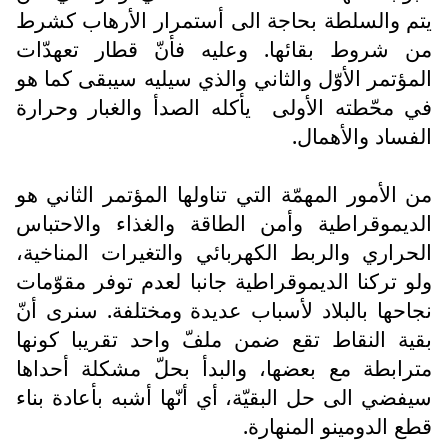
يتم والسلطة بحاجة الى أستمرار الأرهاب كشرط
من شروط بقائها. وعليه فأنّ قطار تعهدّات
المؤتمر الأوّل والثاني والذي سيليه سيبقى كما هو
في محّطته الأولى
يأكله الصدأ والغبار وحرارة
الفساد والأهمال.
من الأمور المهمّة التي تناولها المؤتمر الثاني هو
الديموقراطية وأمن الطاقة والغذاء والاحتباس
الحراري والربط الكهربائي والتغيرات المناخية،
ولو تركنا الديموقراطية جانبا لعدم توفر مقوّمات
نجاحها بالبلاد لأسباب عديدة ومختلفة. سنرى أنّ
بقية النقاط تقع ضمن ملفّ واحد تقريبا كونها
مترابطة مع بعضها، والبدأ بحلّ مشكلة أحداها
سيفضي الى حل البقيّة، أي أنّها أشبه بأعادة بناء
قطع الدومينو المنهارة.