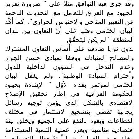
وقد جرى فيه التوافق مثلا على " ضرورة تعزيز
الجهود مع العراق للتعامل مع التحديات الناجمة
عن التغيير المناخي والاحتباس الحراري".
كما أكّد
البيان الختامي وقتها على أنّ التعاون بين بلدان
المنطقة " لم يكن ليتحقّق
بدون نوايا صادقة على أساس التعاون المشترك
والمصالح المتبادلة ووفقا لمبادئ حسن الجوار
وعدم التدخل في الشؤون الداخلية للدول
وأحترام السيادة الوطنية". ولم يغفل البيان
الختامي لمؤتمر بغداد الأوّل " الإشادة بجهود
الحكومة العراقية في إطار تحقيق الإصلاح
الاقتصادي بالشكل الذي يؤمن توجيه رسائل
إيجابية تقضي بتشجيع الاستثمار في مختلف
القطاعات ويعود بالنفع على الجميع ويخلق بيئة
اقتصادية مناسبة ويعزز عملية التنمية المستدامة
وخلق فرص العمل"، فيما أمتدّ قطار التعهدات "