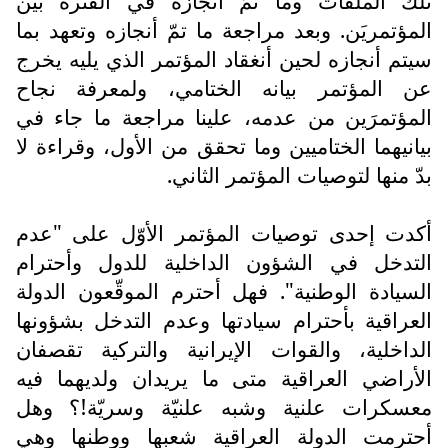
تلك الملفّات وما تمّ أنجازه في الفترة بين
المؤتمريَن. وبعد مراجعة ما تمّ أنجازه وتعهد بما
سيتم أنجازه لحين أنغقاد المؤتمر الذي يليه يخرج
عن المؤتمر بيانه الختامي، ولمعرفة نجاح
المؤتمرَين من عدمه، علينا مراجعة ما جاء في
بيانيهما الختاميين وما تحقق من الأول، وقراءة لا
بدّ منها لتوصيات المؤتمر الثاني.
أكدت إحدى توصيات المؤتمر الأوّل على "عدم
التدخل في الشؤون الداخلية للدول وأحترام
السيادة الوطنية". فهل أحترم الموقّعون الدولة
العراقية بأحترام سيادتها وعدم التدخل بشؤونها
الداخلية، والقوات الإيرانية والتركية تقصفان
الأراضي العراقية متى ما يريدان ولديهما فيه
معسكرات علنية وشبه علنيّة وسريّة!؟ وهل
أحترمت الدولة العراقية شعبها ووطنها وهي