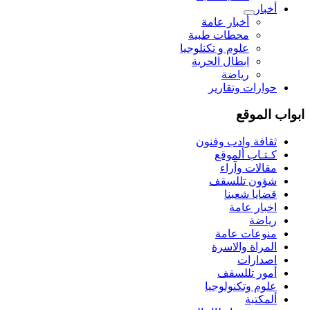
أخبار
أخبار عامة
محطات طبية
علوم و تکنلوجیا
ابطال الحرية
رياضة
حوارات وتقارير
ابواب الموقع
ثقافة وادب وفنون
كـتـاب ألموقع
مقالات وآراء
شؤون تللسقف
قضايا شعبنا
اخبار عامة
رياضة
منوعات عامة
المراة والاسرة
اصدارات
أمور تللسقف
علوم وتكنولوجيا
ألمكتبة