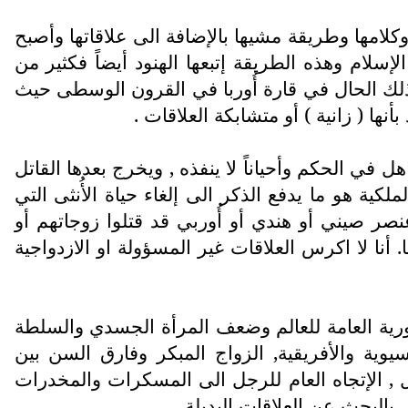
لامها وطريقة مشيها بالإضافة الى علاقاتها وأصبح
إسلام وهذه الطريقة إتبعها الهنود أيضاً فكثير من
, كذلك الحال في قارة أُوربا في القرون الوسطى حيث
نها ( زانية ) أو متشابكة العلاقات .
 في الحكم وأحياناً لا ينفذه , ويخرج بعدها القاتل
كية هو ما يدفع الذكر الى إلغاء حياة الأُنثى التي
صر صيني أو هندي أو أُوربي قد قتلوا زوجاتهم أو
ا. أنا لا اكرس العلاقات غير المسؤولة او الازدواجية
كورية العامة للعالم وضعف المرأة الجسدي والسلطة
يوية والأفريقية, الزواج المبكر وفارق السن بين
ل , الإتجاه العام للرجل الى المسكرات والمخدرات
بالبحث عن العلاقات البديلة.