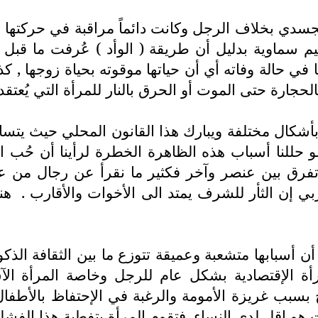
سدي بخلاف الرجل وكانت دائماً مراقبة في حركتها وك
يم سماوية بدليل أن طريقة ( الوأد ) عُرفت ما قبل ال
ها في حالة وفاته أي أن حياتها موقوته بحياة زوجها 
لحجارة حتى الموت أو الحرق بالنار للمرأة التي يُعتقد بأ
أشكال مختلفة ويبارك هذا القانون المحلي حيث يتساهل
 حللنا أسباب هذه الظاهرة الخطرة لرأينا أن حُب المل
 تفرق بين عنصر وآخر فكثير ما نقرأ عن رجال من عن
عربي إن الثأر للشرف يمتد الى الأخوات والأقارب .
هن
 أسبابها متشعبة وعميقة تتوزع ما بين الثقافة الذ
مرأة الإقتصادية بشكل عام للرجل وخاصة المرأة الآس
وج بسبب غريزة الأمومة والرغبة في الإحتفاظ بالأطفا
هو إقل لدى النساء, فتقوم المرأة بتفطية هذا الفشل 