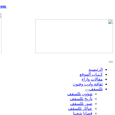
com
telskof@hotmail.com
الرئيسية
كـتـاب ألموقع
مقالات واراء
ثقافة وادب وفنون
تللسقف
شؤون تللسقف
تأريخ تللسقف
صور تللسقف
عوائل تللسقف
قضايا شعبنا