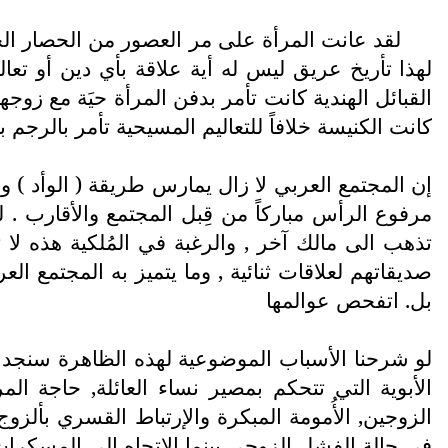
لقد عانت المرأة على مر العصور من الحصار الج
لهذا تأريخ عريق ليس له أية علاقة بأي دين أو تعال
القبائل الهندية كانت تأمر بدفن المرأة حيَة مع زوج
كانت الكنيسة خلافاً للتعاليم المسيحية تأمر بالرجم با
إن المجتمع العربي لا زال يمارس طريقة ( الوأد ) وب
مرفوع الرأس مباركاً من قِبل المجتمع والأقارب . لو
تذهب الى مالك آخر , والرغبة في المُلكية هذه لا
صديقاتهم لعلاقات ثنائية , وما يتميز به المجتمع ال
بل. اتفحص عوالمها
لو شرحنا الأسباب الموضوعية لهذه الظاهرة سنجد أن
الأبوية التي تتحكم بمصير نساء العائلة, حاجة ال
الزوجين, الأُمومة المبكرة والإرتباط القسري بألز
في حالة الفشل الزوجي بينما الإتجاه الى المسكرات 