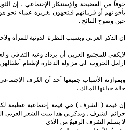
خوفاً من الفضيحة والإستنكار الإجتماعي , إن الث
بأخواتهم أو قريباتهم فيتجهون بغريزة عمياء نحو هؤ
حين وضوح النتائج .
إن الذكر العربي وبسبب النظرة الدونية للمرأة ولأجي
لايكفي للمجتمع العربي أن يزداد وعيه الثقافي وال
ارامل الحروب الى مزاولة الدعارة لإطعام أطفالهن 
وبموازنة الأسباب جميعها أجد أن العُرف الإجتماعي
حالة خيانتها للمالك .
إن قيمة ( الشرف ) هي قيمة إجتماعية عظيمة لكنها
جرائم الشرف , ويذكرني هذا ببيت الشعر العربي ال
لا يسلم الشرف الرفيعُ من الأذى
حتى يُراقُ على جوانبه الدمُ