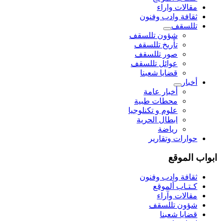
مقالات واراء
ثقافة وادب وفنون
تللسقف
شؤون تللسقف
تأريخ تللسقف
صور تللسقف
عوائل تللسقف
قضايا شعبنا
أخبار
أخبار عامة
محطات طبية
علوم و تکنلوجیا
ابطال الحرية
رياضة
حوارات وتقارير
ابواب الموقع
ثقافة وادب وفنون
كـتـاب ألموقع
مقالات وآراء
شؤون تللسقف
قضايا شعبنا