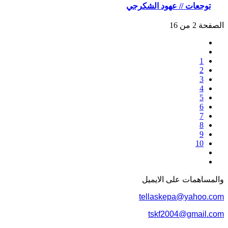
توجعات // عهود الشكرجي
الصفحة 2 من 16
1
2
3
4
5
6
7
8
9
10
والمساهمات علی الایمیل
tellaskepa@yahoo.com
tskf2004@gmail.com