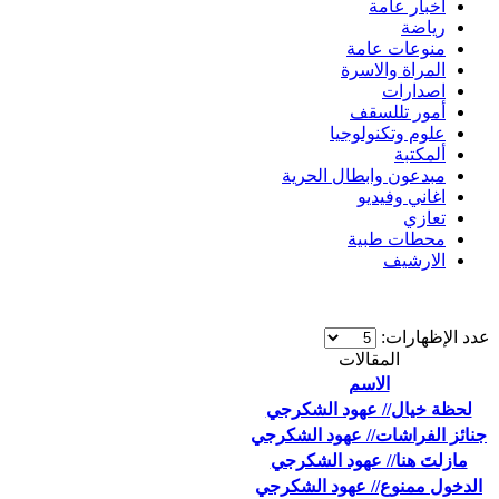
اخبار عامة
رياضة
منوعات عامة
المراة والاسرة
اصدارات
أمور تللسقف
علوم وتكنولوجيا
ألمكتبة
مبدعون وابطال الحرية
اغاني وفيديو
تعازي
محطات طبية
الارشيف
عدد الإظهارات:
المقالات
الاسم
لحظة خيال// عهود الشكرجي
جنائز الفراشات// عهود الشكرجي
مازلتَ هنا// عهود الشكرجي
الدخول ممنوع// عهود الشكرجي