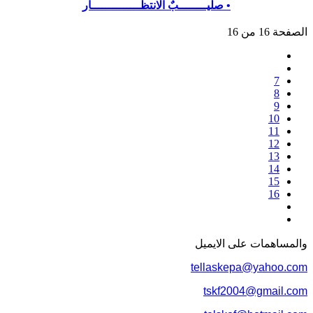
• صليــــــــبٌ الانتظــــــــــــــار
الصفحة 16 من 16
7
8
9
10
11
12
13
14
15
16
والمساهمات علی الایمیل
tellaskepa@yahoo.com
tskf2004@gmail.com