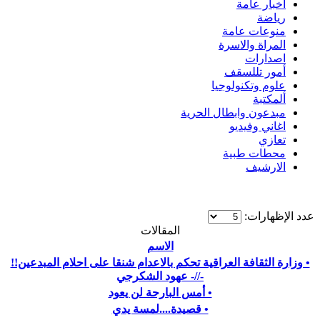
اخبار عامة
رياضة
منوعات عامة
المراة والاسرة
اصدارات
أمور تللسقف
علوم وتكنولوجيا
ألمكتبة
مبدعون وابطال الحرية
اغاني وفيديو
تعازي
محطات طبية
الارشيف
عدد الإظهارات:
المقالات
الاسم
• وزارة الثقافة العراقية تحكم بالاعدام شنقا على احلام المبدعين!!
-//- عهود الشكرجي
• أمس البارحة لن يعود
• قصيدة....لمسة يدي