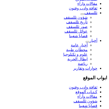
مقالات واراء
ثقافة وادب وفنون
تللسقف
شؤون تللسقف
تأريخ تللسقف
صور تللسقف
عوائل تللسقف
قضايا شعبنا
أخبار
أخبار عامة
محطات طبية
علوم و تکنلوجیا
ابطال الحرية
رياضة
حوارات وتقارير
ابواب الموقع
ثقافة وادب وفنون
كـتـاب ألموقع
مقالات وآراء
شؤون تللسقف
قضايا شعبنا