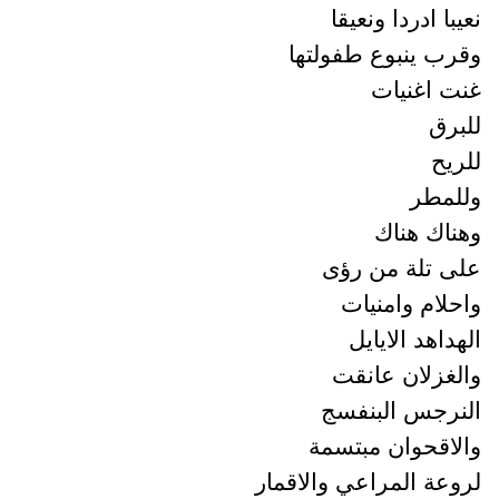
با ادردا ونعيقا
ب ينبوع طفولتها
 اغنيات
رق
يح
مطر
اك هناك
 تلة من رؤى
لام وامنيات
داهد الايايل
غزلان عانقت
رجس البنفسج
اقحوان مبتسمة
عة المراعي والاقمار