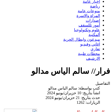
اخبار عامة
رياضة
منوعات عامة
المراة والاسرة
اصدارات
أمور تللسقف
علوم وتكنولوجيا
ألمكتبة
مبدعون وابطال الحرية
اغاني وفيديو
تعازي
محطات طبية
الارشيف
ر// سالم الياس مدالو
صيل
كتب بواسطة:
سالم الياس مدالو
انشأ بتاريخ: 10 حزيران/يونيو 2024
حدث بتاريخ: 21 حزيران/يونيو 2024
الزيارات: 1262