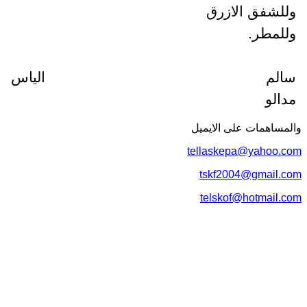
شفق الازرق
مطر.
الم الياس
لو
اهمات علی الایمیل
tellaskepa@yahoo
tskf2004@gmail
telskof@hotmail