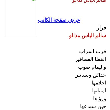
م الياس مدالو
عرض صفحة الكاتب
ر
م الياس مدالو
ت اسراب
طا العصافير
يمام صوب
ئق وبساتين
امها
اتها
اها
 سماعها