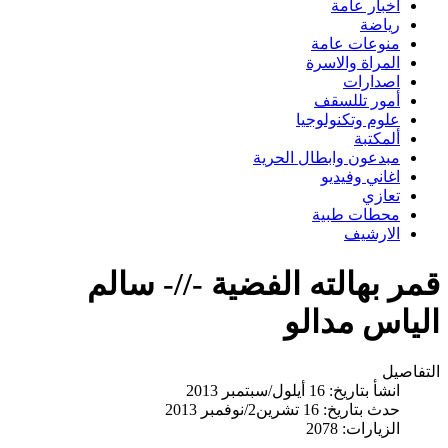
اخبار عامة
رياضة
منوعات عامة
المراة والاسرة
اصدارات
أمور تللسقف
علوم وتكنولوجيا
ألمكتبة
مبدعون وابطال الحرية
اغاني وفيديو
تعازي
محطات طبية
الارشيف
قمر بهالته الفضية -//- سالم
الياس مدالو
التفاصيل
انشأ بتاريخ: 16 أيلول/سبتمبر 2013
حدث بتاريخ: 16 تشرين2/نوفمبر 2013
الزيارات: 2078