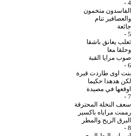
4 -
الفاسدون متخمون
والعصافير تنام
جائعة
5 -
ثعلب يعانق باشقا
وحلقا معا
صوب مرايا القبة
6 -
بنت اوى طاردت قبرة
لكن هدهدا حكيما
اوقعها في مصيدة
7 -
سعف النخلة المحترقة
رممت مراياه باكسير
البرق الريح والمطر
8 -
اسراب البط البري