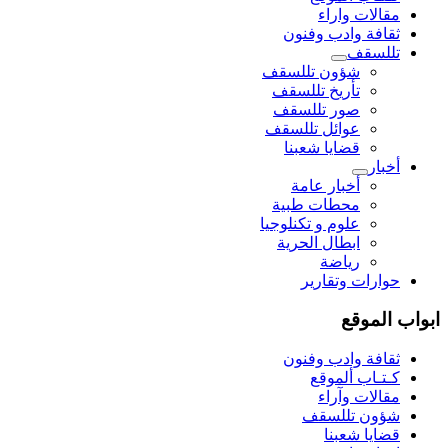
مقالات واراء
ثقافة وادب وفنون
تللسقف
شؤون تللسقف
تأريخ تللسقف
صور تللسقف
عوائل تللسقف
قضايا شعبنا
أخبار
أخبار عامة
محطات طبية
علوم و تکنلوجیا
ابطال الحرية
رياضة
حوارات وتقارير
ابواب الموقع
ثقافة وادب وفنون
كـتـاب ألموقع
مقالات وآراء
شؤون تللسقف
قضايا شعبنا